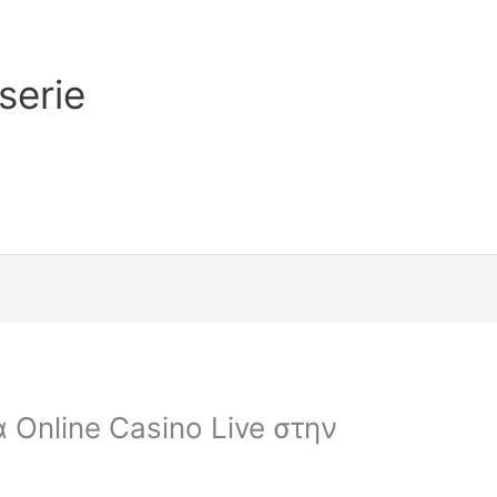
serie
Abrasif
Outillage
Masquage et Adhésif
Protection e
 Online Casino Live στην