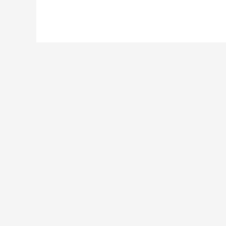
←
Article précédent