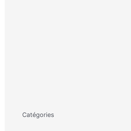
août 2023
avril 2023
février 2023
novembre 2022
août 2022
mai 2022
avril 2022
novembre 2021
septembre 2021
décembre 2020
Catégories
! Без рубрики