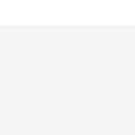
Article suivant