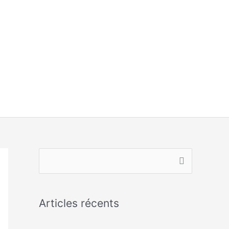
t E.P.I
Hygène et nettoyage
Autres produits
R
e
c
Articles récents
h
e