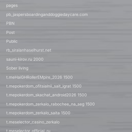
pages
pb_jaspersboardinganddoggiedaycare.com
PBN
Post
Public
rb_siralanhaselhurst.net
sauni-kirov.ru 2000
Sober living
t.meHaiGHRollerEMpire_2026 1500
t.mepokerdom_ofitsialnii_sait_igrat 1500
t.mepokerdom_skachat_android2026 1500
t.mepokerdom_zerkalo_rabochee_na_seg 1500
t.mepokerdom_zerkalo_saita 1500
t.meselector_casino_zerkalo
t.meselector_official_ru