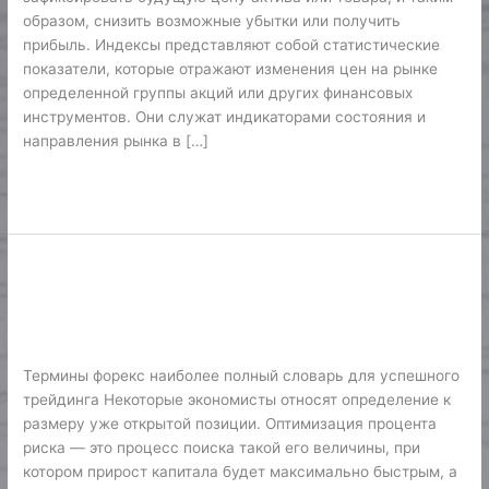
образом, снизить возможные убытки или получить
прибыль. Индексы представляют собой статистические
показатели, которые отражают изменения цен на рынке
определенной группы акций или других финансовых
инструментов. Они служат индикаторами состояния и
направления рынка в […]
Lire la suite »
Термины Форекс словарь
Термины
Форекс
основных понятий для трейдеров
словарь
Forex News
/
Karine2
основных
понятий
Термины форекс наиболее полный словарь для успешного
для
трейдинга Некоторые экономисты относят определение к
трейдеров
размеру уже открытой позиции. Оптимизация процента
риска — это процесс поиска такой его величины, при
котором прирост капитала будет максимально быстрым, а