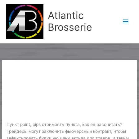
Aller
Men
au
Atlantic
contenu
princ
Brosserie
Forex News
Россия Википедия
Россия
Википедия
Forex News
/
Karine2
Пункт point, pips стоимость пункта, как ее рассчитать?
Трейдеры могут заключить фьючерсный контракт, чтобы
зафиксировать будущую цену актива или товара, и таким