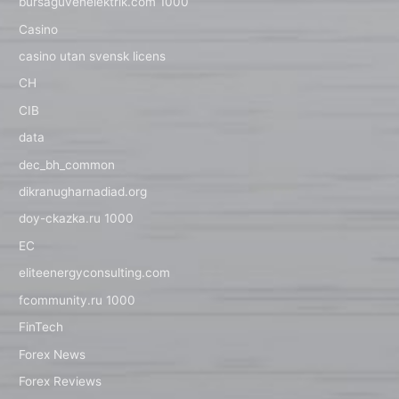
bursaguvenelektrik.com 1000
Casino
casino utan svensk licens
CH
CIB
data
dec_bh_common
dikranugharnadiad.org
doy-ckazka.ru 1000
EC
eliteenergyconsulting.com
fcommunity.ru 1000
FinTech
Forex News
Forex Reviews