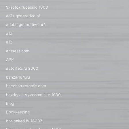
9-sotok.rucasino 1000
a16z generative ai
adobe generative ai 1
allZ
allZ
antsaat.com
APK
avtolife5.ru 2000
banzai164.ru
beechstreetcafe.com
bezdep-s-vyvodom.site 1000
Blog
Bookkeeping
bor-neked.hu1660Z