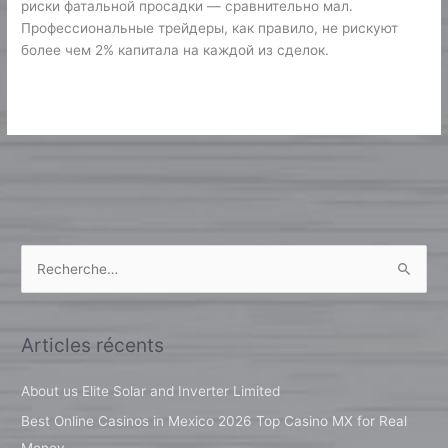
риски фатальной просадки — сравнительно мал.
Профессиональные трейдеры, как правило, не рискуют
более чем 2% капитала на каждой из сделок.
Lire la suite »
R
e
c
Articles récents
h
e
About us Elite Solar and Inverter Limited
r
Best Online Casinos in Mexico 2026 Top Casino MX for Real
c