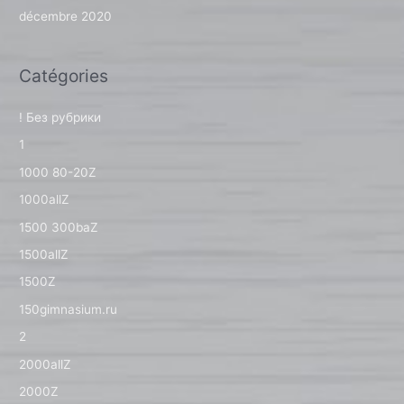
décembre 2020
Catégories
! Без рубрики
1
1000 80-20Z
1000allZ
1500 300baZ
1500allZ
1500Z
150gimnasium.ru
2
2000allZ
2000Z