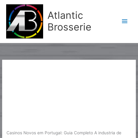
Aller
Men
au
Atlantic
contenu
princ
Brosserie
Novos-Casinos
Casinos Novos em Portugal: Guia
Casinos
Novos
Completo
em
novos-casinos
/
Karine2
Portugal:
Guia
Casinos Novos em Portugal: Guia Completo A industria de
Completo