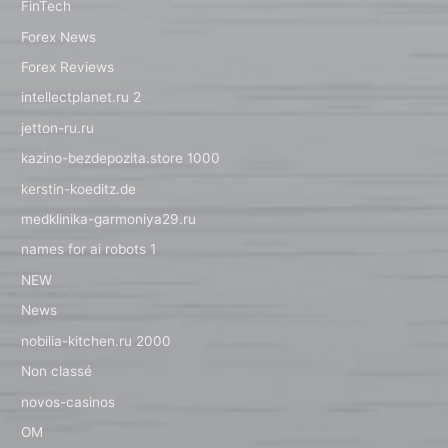
FinTech
Forex News
Forex Reviews
intellectplanet.ru 2
jetton-ru.ru
kazino-bezdepozita.store 1000
kerstin-koeditz.de
medklinika-garmoniya29.ru
names for ai robots 1
NEW
News
nobilia-kitchen.ru 2000
Non classé
novos-casinos
OM