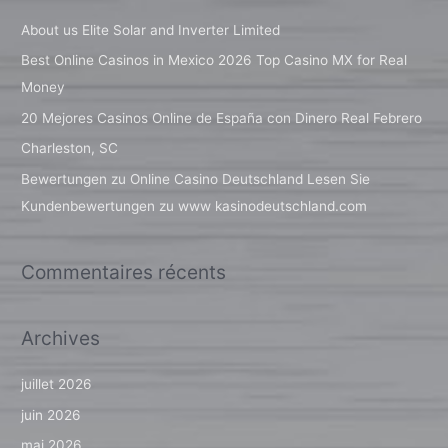
e
About us Elite Solar and Inverter Limited
r
Best Online Casinos in Mexico 2026 Top Casino MX for Real
c
Money
h
20 Mejores Casinos Online de España con Dinero Real Febrero
e
Charleston, SC
r
Bewertungen zu Online Casino Deutschland Lesen Sie
Kundenbewertungen zu www kasinodeutschland.com
:
Commentaires récents
Archives
juillet 2026
juin 2026
mai 2026