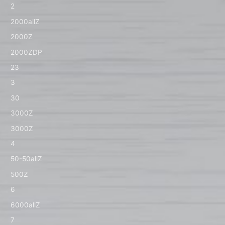
2
2000allZ
2000Z
2000ZDP
23
3
30
3000Z
3000Z
4
50-50allZ
500Z
6
6000allZ
7