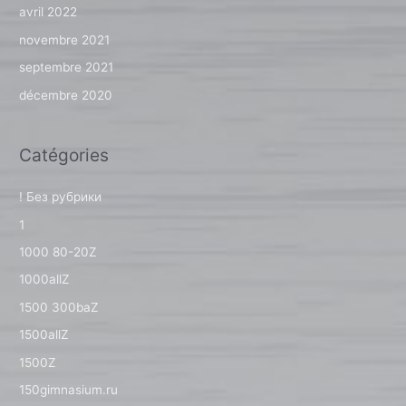
avril 2022
novembre 2021
septembre 2021
décembre 2020
Catégories
! Без рубрики
1
1000 80-20Z
1000allZ
1500 300baZ
1500allZ
1500Z
150gimnasium.ru