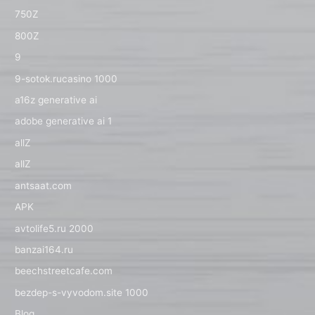
750Z
800Z
9
9-sotok.rucasino 1000
a16z generative ai
adobe generative ai 1
allZ
allZ
antsaat.com
APK
avtolife5.ru 2000
banzai164.ru
beechstreetcafe.com
bezdep-s-vyvodom.site 1000
Blog