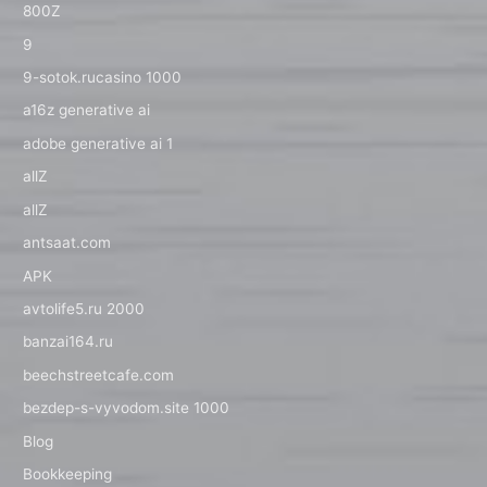
800Z
9
9-sotok.rucasino 1000
a16z generative ai
adobe generative ai 1
allZ
allZ
antsaat.com
APK
avtolife5.ru 2000
banzai164.ru
beechstreetcafe.com
bezdep-s-vyvodom.site 1000
Blog
Bookkeeping