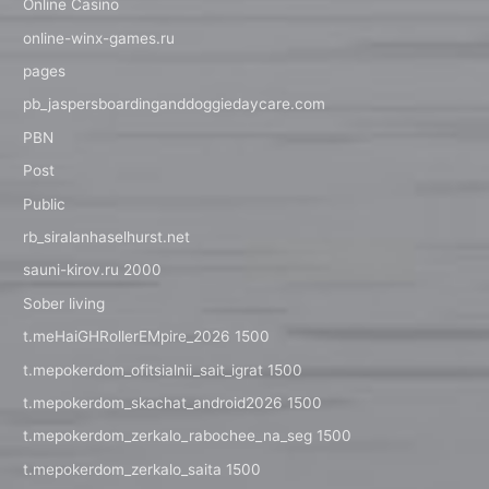
Online Casino
online-winx-games.ru
pages
pb_jaspersboardinganddoggiedaycare.com
PBN
Post
Public
rb_siralanhaselhurst.net
sauni-kirov.ru 2000
Sober living
t.meHaiGHRollerEMpire_2026 1500
t.mepokerdom_ofitsialnii_sait_igrat 1500
t.mepokerdom_skachat_android2026 1500
t.mepokerdom_zerkalo_rabochee_na_seg 1500
t.mepokerdom_zerkalo_saita 1500