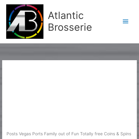
Aller
Men
au
Atlantic
contenu
princ
Brosserie
Février 2026
Totally free Slot machine games
Totally
free
Information & Understanding
Slot
Non classé
/
Karine2
machine
games
Posts Vegas Ports Family out of Fun Totally free Coins & Spins
Information