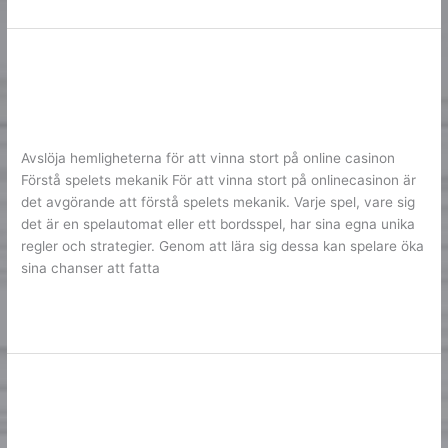
Avslöja hemligheterna för att vinna
Avslöja
hemligheterna
stort på online casinon
för
Non classé
/
Karine2
att
vinna
Avslöja hemligheterna för att vinna stort på online casinon
stort
Förstå spelets mekanik För att vinna stort på onlinecasinon är
på
det avgörande att förstå spelets mekanik. Varje spel, vare sig
online
det är en spelautomat eller ett bordsspel, har sina egna unika
casinon
regler och strategier. Genom att lära sig dessa kan spelare öka
sina chanser att fatta
Lire la suite »
Nouveau casino en ligne en France
Nouveau
casino
Fonctionnalits mobiles et
en