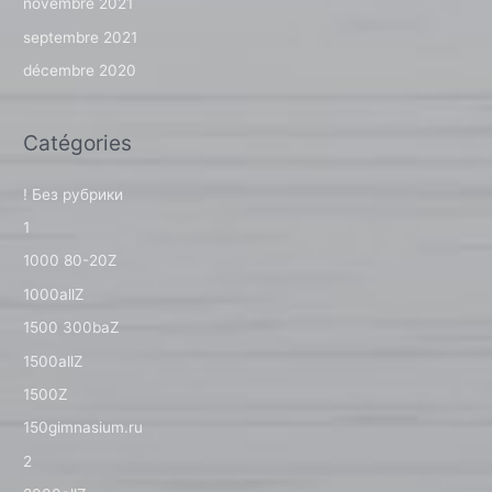
novembre 2021
septembre 2021
décembre 2020
Catégories
! Без рубрики
1
1000 80-20Z
1000allZ
1500 300baZ
1500allZ
1500Z
150gimnasium.ru
2