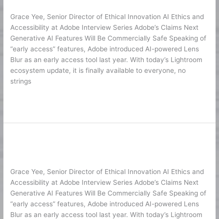
ai
1
Grace Yee, Senior Director of Ethical Innovation AI Ethics and
Accessibility at Adobe Interview Series Adobe’s Claims Next
Generative AI Features Will Be Commercially Safe Speaking of
“early access” features, Adobe introduced AI-powered Lens
Blur as an early access tool last year. With today’s Lightroom
ecosystem update, it is finally available to everyone, no
strings
Lire la suite »
adobe generative ai 1
adobe
generative
adobe generative ai 1
/
Karine2
ai
1
Grace Yee, Senior Director of Ethical Innovation AI Ethics and
Accessibility at Adobe Interview Series Adobe’s Claims Next
Generative AI Features Will Be Commercially Safe Speaking of
“early access” features, Adobe introduced AI-powered Lens
Blur as an early access tool last year. With today’s Lightroom