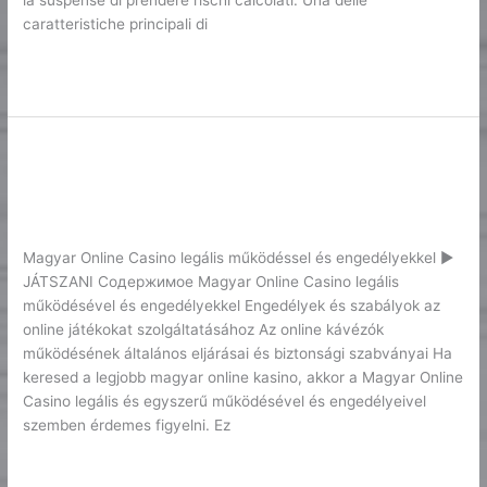
la suspense di prendere rischi calcolati. Una delle
Multiplier
caratteristiche principali di
Lire la suite »
Magyar Online Casino leglis
Magyar
Online
mkdssel s engedlyekkel.3630
Casino
News
/
Karine2
leglis
mkdssel
Magyar Online Casino legális működéssel és engedélyekkel ▶️
s
JÁTSZANI Содержимое Magyar Online Casino legális
engedlyekkel.3630
működésével és engedélyekkel Engedélyek és szabályok az
online játékokat szolgáltatásához Az online kávézók
működésének általános eljárásai és biztonsági szabványai Ha
keresed a legjobb magyar online kasino, akkor a Magyar Online
Casino legális és egyszerű működésével és engedélyeivel
szemben érdemes figyelni. Ez
Lire la suite »