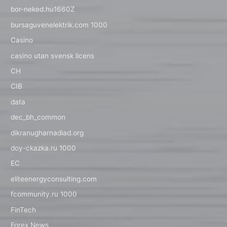
bor-neked.hu1660Z
bursaguvenelektrik.com 1000
Casino
casino utan svensk licens
CH
CIB
data
dec_bh_common
dikranugharnadiad.org
doy-ckazka.ru 1000
EC
eliteenergyconsulting.com
fcommunity.ru 1000
FinTech
Forex News