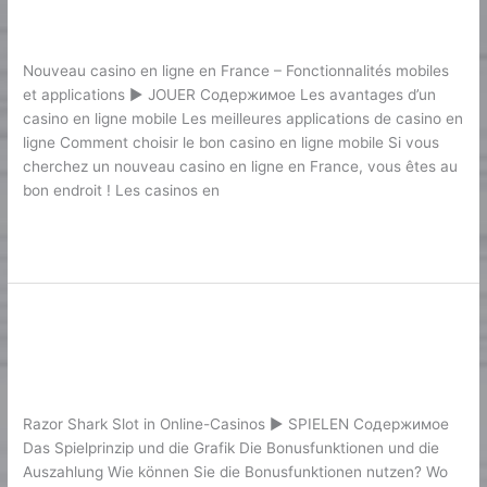
applications.370
ligne
en
News
/
Karine2
France
Nouveau casino en ligne en France – Fonctionnalités mobiles
Fonctionnalits
et applications ▶️ JOUER Содержимое Les avantages d’un
mobiles
casino en ligne mobile Les meilleures applications de casino en
et
ligne Comment choisir le bon casino en ligne mobile Si vous
applications.370
cherchez un nouveau casino en ligne en France, vous êtes au
bon endroit ! Les casinos en
Lire la suite »
Razor Shark Slot in Online-
Razor
Shark
Casinos.514
Slot
News
/
Karine2
in
Online-
Razor Shark Slot in Online-Casinos ▶️ SPIELEN Содержимое
Casinos.514
Das Spielprinzip und die Grafik Die Bonusfunktionen und die
Auszahlung Wie können Sie die Bonusfunktionen nutzen? Wo