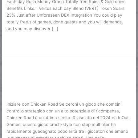
Each day Rush Money Grasp Totally free Spins & Gold coins
&
Benefits Links… Vertus Each day Blend (VERT) Token Soars
Understanding
23% Just after Unforeseen DEX Integration You could play
totally free slot games, done quests and you will demands,
and you may discover […]
Lire la suite »
Vivi l’Emozione di Chicken Road: Un
Vivi
l’Emozione
Gioco Crash-Style con Step
di
Multiplier
Chicken
Road:
Non classé
/
Karine2
Un
Iniziare con Chicken Road Se cerchi un gioco che combini
Gioco
controllo strategico con un alto potenziale di ricompensa,
Crash-
Chicken Road è un’ottima scelta. Rilasciato nel 2024 da InOut
Style
Games, questo gioco crash-style con step multiplier ha
con
rapidamente guadagnato popolarità tra i giocatori che amano
Step