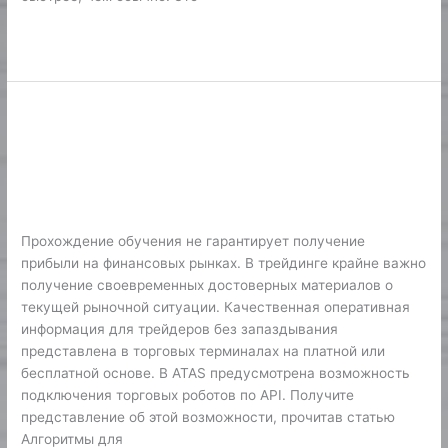
Lire la suite »
Cscalp: Бесплатный Терминал Для
Cscalp:
Бесплатный
Трейдинга И Скальпинга
Терминал
Криптовалют, Фьючерсов И Акций
Для
Трейдинга
Финтех
/
Karine2
И
Прохождение обучения не гарантирует получение
Скальпинга
прибыли на финансовых рынках. В трейдинге крайне важно
Криптовалют,
получение своевременных достоверных материалов о
Фьючерсов
текущей рыночной ситуации. Качественная оперативная
И
информация для трейдеров без запаздывания
Акций
представлена в торговых терминалах на платной или
бесплатной основе. В ATAS предусмотрена возможность
подключения торговых роботов по API. Получите
представление об этой возможности, прочитав статью
Алгоритмы для