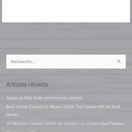
Lire la suite »
R
e
c
Articles récents
h
e
About us Elite Solar and Inverter Limited
r
Best Online Casinos in Mexico 2026 Top Casino MX for Real
c
Money
h
20 Mejores Casinos Online de España con Dinero Real Febrero
e