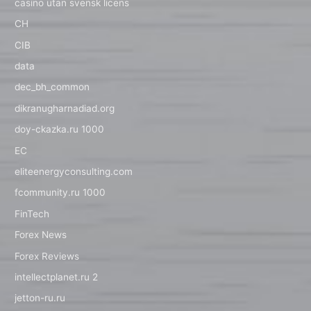
casino utan svensk licens
CH
CIB
data
dec_bh_common
dikranugharnadiad.org
doy-ckazka.ru 1000
EC
eliteenergyconsulting.com
fcommunity.ru 1000
FinTech
Forex News
Forex Reviews
intellectplanet.ru 2
jetton-ru.ru