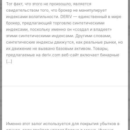
Тот факт, что этого не произошло, является
На
свидетельством того, что брокер не манипулирует
Deriv
индексами волатильности. DERIV — единственный в мире
В
брокер, предлагающий торговлю синтетическими
2025
индексами, поскольку именно он «создал и владеет»
Году
этими синтетическими индексами. Другими словами,
синтетические индексы движутся, как реальные рынки, но
их движение не вызвано базовым активом. Товары,
предлагаемые на deriv.com веб-сайт включает бинарные
[…]
Lire la suite »
Спотовая Торговля: Ключевые
Спотовая
Торговля:
Отличия И Главные Возможности
Ключевые
Финтех
/
Karine2
Отличия
И
Именно этот залог используется для покрытия убытков в
Главные