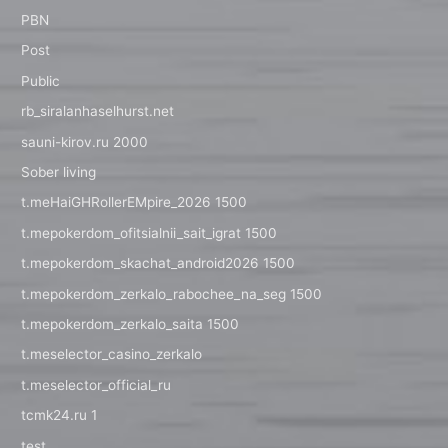
PBN
Post
Public
rb_siralanhaselhurst.net
sauni-kirov.ru 2000
Sober living
t.meHaiGHRollerEMpire_2026 1500
t.mepokerdom_ofitsialnii_sait_igrat 1500
t.mepokerdom_skachat_android2026 1500
t.mepokerdom_zerkalo_rabochee_na_seg 1500
t.mepokerdom_zerkalo_saita 1500
t.meselector_casino_zerkalo
t.meselector_official_ru
tcmk24.ru 1
test