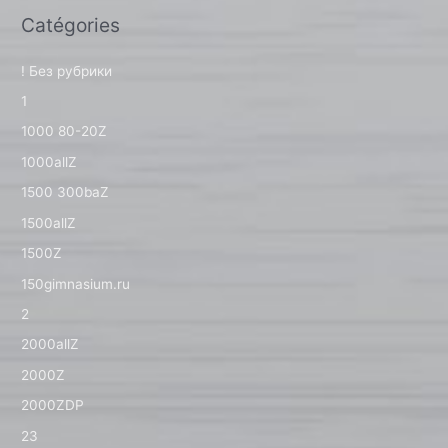
Catégories
! Без рубрики
1
1000 80-20Z
1000allZ
1500 300baZ
1500allZ
1500Z
150gimnasium.ru
2
2000allZ
2000Z
2000ZDP
23