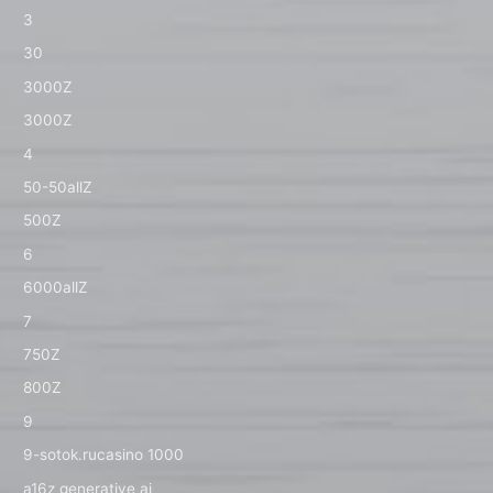
3
30
3000Z
3000Z
4
50-50allZ
500Z
6
6000allZ
7
750Z
800Z
9
9-sotok.rucasino 1000
a16z generative ai