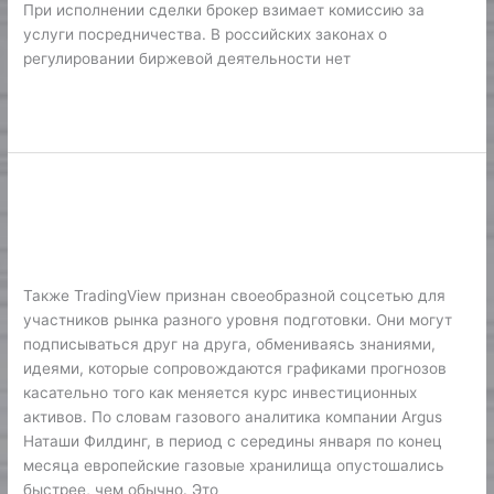
При исполнении сделки брокер взимает комиссию за
услуги посредничества. В российских законах о
регулировании биржевой деятельности нет
Lire la suite »
Цены На Газ В Европе Упали На
Цены
На
14% За День Новости Pro Finansy
Газ
Финтех
/
Karine2
В
Европе
Также TradingView признан своеобразной соцсетью для
Упали
участников рынка разного уровня подготовки. Они могут
На
подписываться друг на друга, обмениваясь знаниями,
14%
идеями, которые сопровождаются графиками прогнозов
За
касательно того как меняется курс инвестиционных
День
активов. По словам газового аналитика компании Argus
Новости
Наташи Филдинг, в период с середины января по конец
Pro
месяца европейские газовые хранилища опустошались
Finansy
быстрее, чем обычно. Это