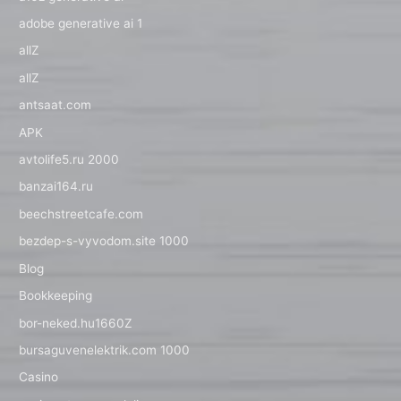
adobe generative ai 1
allZ
allZ
antsaat.com
APK
avtolife5.ru 2000
banzai164.ru
beechstreetcafe.com
bezdep-s-vyvodom.site 1000
Blog
Bookkeeping
bor-neked.hu1660Z
bursaguvenelektrik.com 1000
Casino