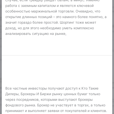
случае, если трейдер уведет баланс в минус. Именно
Возможности
работа с заемным капиталом и является ключевой
особенностью маржинальной торговли. Очевидно, что
открытие длинных позиций – это намного более понятно, а
значит гораздо более простой. Шортинг тоже может
доход, но для этого необходимо уметь комплексно
анализировать ситуацию на рынке,
Lire la suite »
Брокерский Счет: Что Это Такое,
Брокерский
Счет:
Как Открыть И Пополнить
Что
Финтех
/
Karine2
Это
Такое,
Все частные инвесторы получают доступ к Кто Такие
Как
Дилеры, Брокеры И Биржи рынку ценных бумаг только
Открыть
через посредников, которыми выступают брокеры
И
фондового рынка. Брокер не участвует в торгах, а только
Пополнить
принимает и выполняет заявки от покупателей и клиентов.