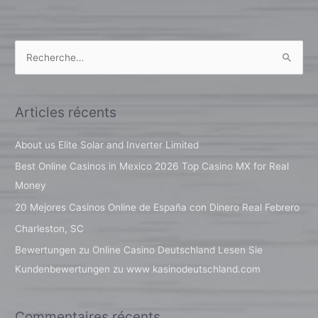
R
e
c
Articles récents
h
e
About us Elite Solar and Inverter Limited
r
Best Online Casinos in Mexico 2026 Top Casino MX for Real
c
Money
h
20 Mejores Casinos Online de España con Dinero Real Febrero
e
Charleston, SC
r
Bewertungen zu Online Casino Deutschland Lesen Sie
Kundenbewertungen zu www kasinodeutschland.com
:
Commentaires récents