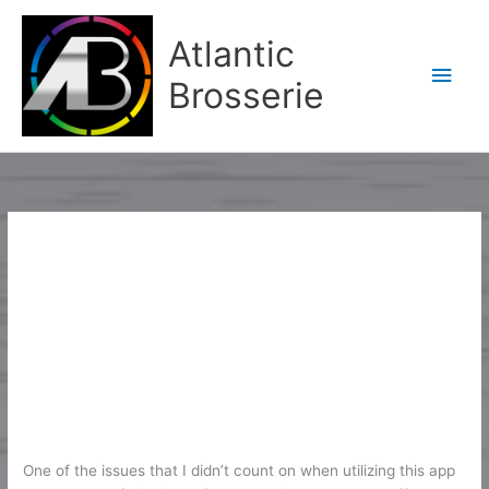
Aller
Men
au
Atlantic
contenu
princ
Brosserie
EC
10 Finest Chat Rooms To Talk With
10
Finest
Individuals In 2024
Chat
EC
/
Karine2
Rooms
To
One of the issues that I didn’t count on when utilizing this app
Talk