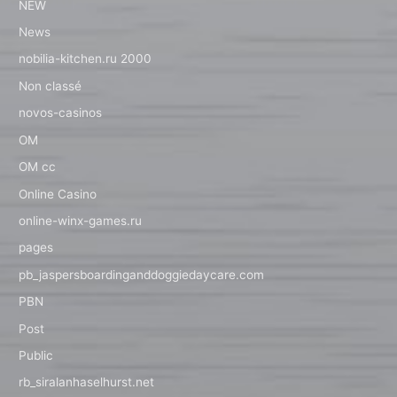
NEW
News
nobilia-kitchen.ru 2000
Non classé
novos-casinos
OM
OM cc
Online Casino
online-winx-games.ru
pages
pb_jaspersboardinganddoggiedaycare.com
PBN
Post
Public
rb_siralanhaselhurst.net