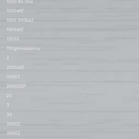
1000 80-20Z
1000allZ
1500 300baZ
1500allZ
1500Z
150gimnasium.ru
2
2000allZ
2000Z
2000ZDP
23
3
30
3000Z
3000Z