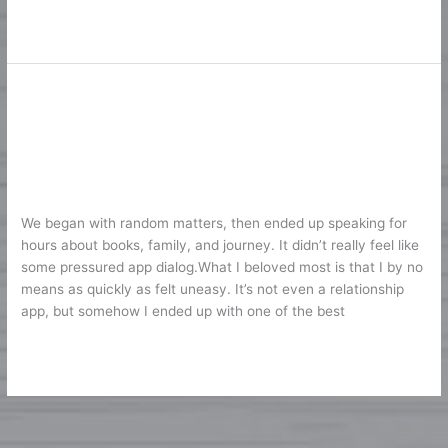
Lire la suite »
Free Chat Rooms & Online Chat
Free
Chat
Room Group Free Online Chat
Rooms
Rooms And Live Chats
&
Online
EC
/
Karine2
Chat
We began with random matters, then ended up speaking for
Room
hours about books, family, and journey. It didn’t really feel like
Group
some pressured app dialog.What I beloved most is that I by no
Free
means as quickly as felt uneasy. It’s not even a relationship
Online
app, but somehow I ended up with one of the best
Chat
Rooms
Lire la suite »
And
Live
Chats