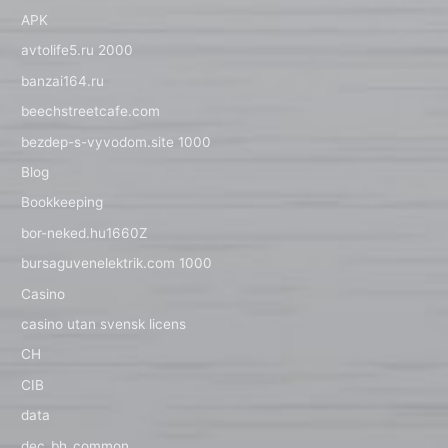
APK
avtolife5.ru 2000
banzai164.ru
beechstreetcafe.com
bezdep-s-vyvodom.site 1000
Blog
Bookkeeping
bor-neked.hu1660Z
bursaguvenelektrik.com 1000
Casino
casino utan svensk licens
CH
CIB
data
dec_bh_common