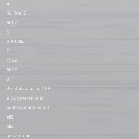
4
50-50allZ
500Z
6
6000allZ
7
750Z
800Z
9
9-sotok.rucasino 1000
a16z generative ai
adobe generative ai 1
allZ
allZ
antsaat.com