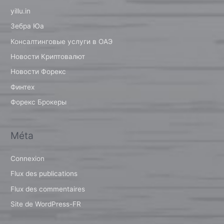
yillu.in
Зебра Юа
Консалтинговые услуги в ОАЭ
Новости Криптовалют
Новости Форекс
Финтех
Форекс Брокеры
Méta
Connexion
Flux des publications
Flux des commentaires
Site de WordPress-FR