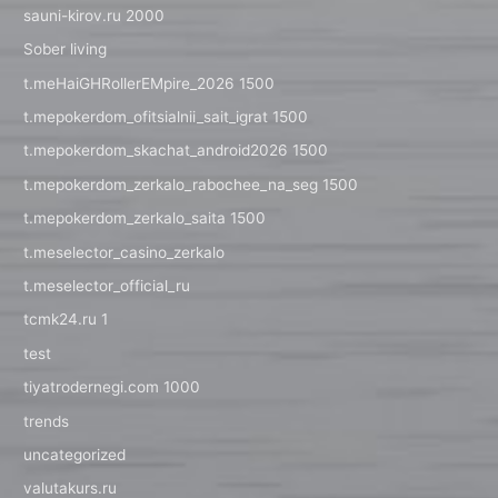
sauni-kirov.ru 2000
Sober living
t.meHaiGHRollerEMpire_2026 1500
t.mepokerdom_ofitsialnii_sait_igrat 1500
t.mepokerdom_skachat_android2026 1500
t.mepokerdom_zerkalo_rabochee_na_seg 1500
t.mepokerdom_zerkalo_saita 1500
t.meselector_casino_zerkalo
t.meselector_official_ru
tcmk24.ru 1
test
tiyatrodernegi.com 1000
trends
uncategorized
valutakurs.ru