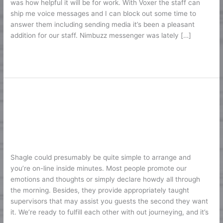
was how helpful it will be for work. With Voxer the staff can
With
ship me voice messages and I can block out some time to
Individuals
answer them including sending media it’s been a pleasant
In
addition for our staff. Nimbuzz messenger was lately […]
2024
Lire la suite »
Chat Rooms Without Join 169+
Chat
Rooms
Online Free Group & Non-public
Without
Chats
Join
169+
EC
/
Karine2
Online
Shagle could presumably be quite simple to arrange and
Free
you’re on-line inside minutes. Most people promote our
Group
emotions and thoughts or simply declare howdy all through
&
the morning. Besides, they provide appropriately taught
Non-
supervisors that may assist you guests the second they want
public
it. We’re ready to fulfill each other with out journeying, and it’s
Chats