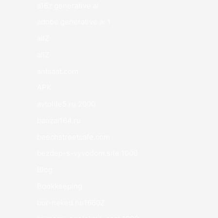
a16z generative ai
adobe generative ai 1
allZ
allZ
antsaat.com
APK
avtolife5.ru 2000
banzai164.ru
beechstreetcafe.com
bezdep-s-vyvodom.site 1000
Blog
Bookkeeping
bor-neked.hu1660Z