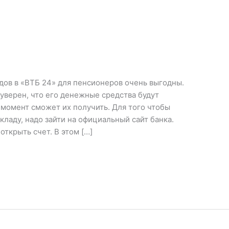
их лиц по выгодной ставке
дов в «ВТБ 24» для пенсионеров очень выгодны.
уверен, что его денежные средства будут
 момент сможет их получить. Для того чтобы
кладу, надо зайти на официальный сайт банка.
ткрыть счет. В этом […]