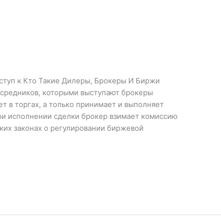
о Это Такое, Как Открыть И
ступ к Кто Такие Дилеры, Брокеры И Биржи
осредников, которыми выступают брокеры
ет в торгах, а только принимает и выполняет
При исполнении сделки брокер взимает комиссию
ских законах о регулировании биржевой