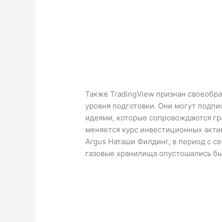
Цены
Цены На Газ В Европ
На
Новости Pro Finansy
Газ
Финтех
/
Karine2
В
Европе
Также TradingView признан своеобра
Упали
уровня подготовки. Они могут подпи
На
идеями, которые сопровождаются гр
14%
меняется курс инвестиционных актив
За
Argus Наташи Филдинг, в период с с
День
газовые хранилища опустошались бы
Новости
Pro
Lire la suite »
Finansy