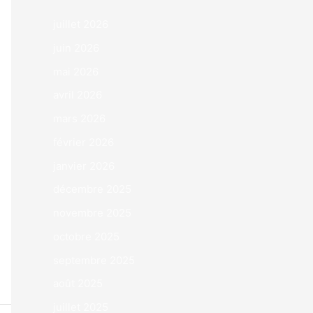
juillet 2026
juin 2026
mai 2026
avril 2026
mars 2026
février 2026
janvier 2026
décembre 2025
novembre 2025
octobre 2025
septembre 2025
août 2025
juillet 2025