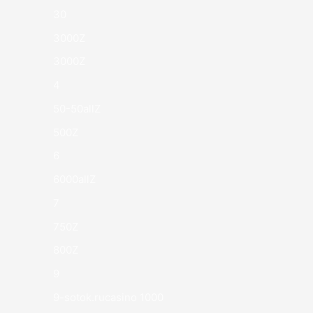
30
3000Z
3000Z
4
50-50allZ
500Z
6
6000allZ
7
750Z
800Z
9
9-sotok.rucasino 1000