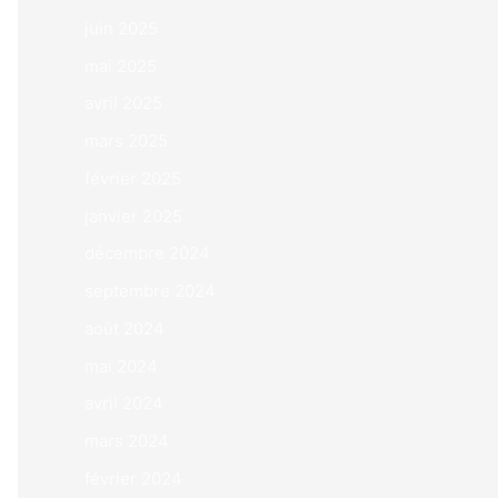
juin 2025
mai 2025
avril 2025
mars 2025
février 2025
janvier 2025
décembre 2024
septembre 2024
août 2024
mai 2024
avril 2024
mars 2024
février 2024