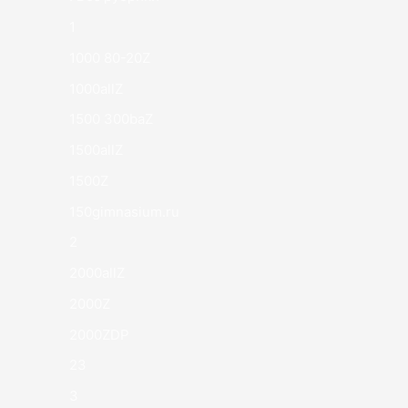
1
1000 80-20Z
1000allZ
1500 300baZ
1500allZ
1500Z
150gimnasium.ru
2
2000allZ
2000Z
2000ZDP
23
3