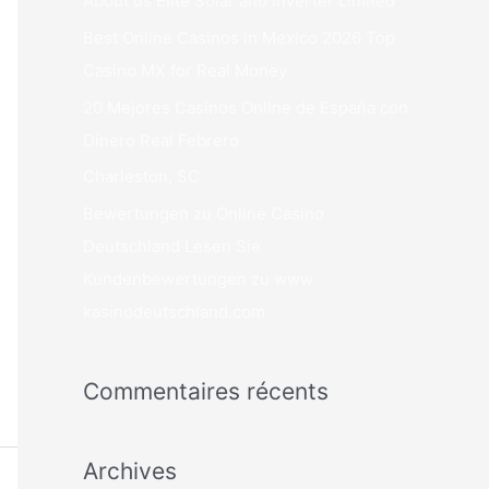
About us Elite Solar and Inverter Limited
r
Best Online Casinos in Mexico 2026 Top
c
Casino MX for Real Money
h
20 Mejores Casinos Online de España con
e
Dinero Real Febrero
r
Charleston, SC
Bewertungen zu Online Casino
:
Deutschland Lesen Sie
Kundenbewertungen zu www
kasinodeutschland.com
Commentaires récents
Archives