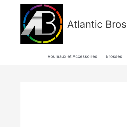
Aller
au
contenu
Atlantic Bros
Rouleaux et Accessoires
Brosses
Avril 2024