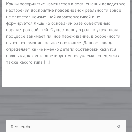
Каким воспринятие изменяется в соотношении вследствие
настроения
настроения Восприятие повседневной реальности вовсе
не является неизменной характеристикой и не
формируется лишь на основании базе объективных
параметров событий. Существенную роль в указанном
процессе занимает личное переживание, в особенности
нынешнее эмоциональное состояние. Данное вавада
определяет, какие именно детали обстановки кажутся
важными, как интерпретируется получаемая сведения а
также какого типа […]
Lire la suite »
R