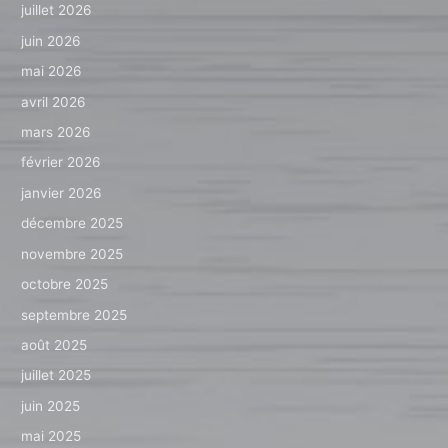
juillet 2026
juin 2026
mai 2026
avril 2026
mars 2026
février 2026
janvier 2026
décembre 2025
novembre 2025
octobre 2025
septembre 2025
août 2025
juillet 2025
juin 2025
mai 2025