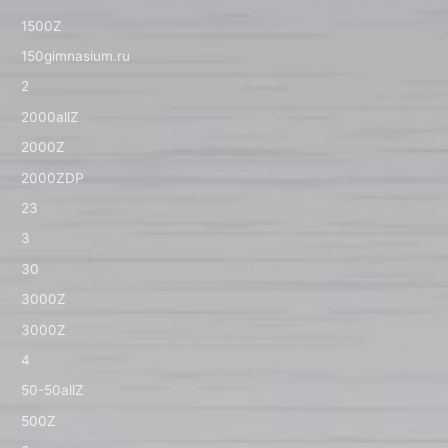
1500Z
150gimnasium.ru
2
2000allZ
2000Z
2000ZDP
23
3
30
3000Z
3000Z
4
50-50allZ
500Z