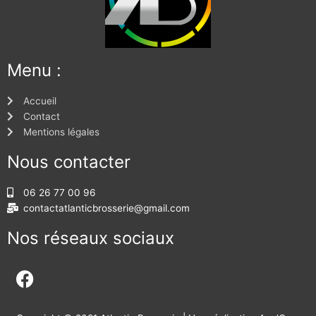
Menu :
Accueil
Contact
Mentions légales
Nous contacter
06 26 77 00 96
contactatlanticbrosserie@gmail.com
Nos réseaux sociaux
F
a
c