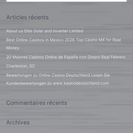
e
c
Articles récents
h
e
About us Elite Solar and Inverter Limited
r
Best Online Casinos in Mexico 2026 Top Casino MX for Real
c
Money
h
20 Mejores Casinos Online de España con Dinero Real Febrero
e
Charleston, SC
r
Bewertungen zu Online Casino Deutschland Lesen Sie
Kundenbewertungen zu www kasinodeutschland.com
:
Commentaires récents
Archives