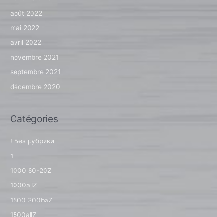
août 2022
mai 2022
avril 2022
novembre 2021
septembre 2021
décembre 2020
Catégories
! Без рубрики
1
1000 80-20Z
1000allZ
1500 300baZ
1500allZ