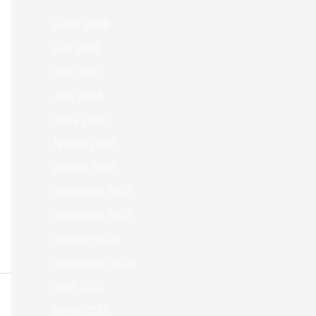
juillet 2026
juin 2026
mai 2026
avril 2026
mars 2026
février 2026
janvier 2026
décembre 2025
novembre 2025
octobre 2025
septembre 2025
août 2025
juillet 2025