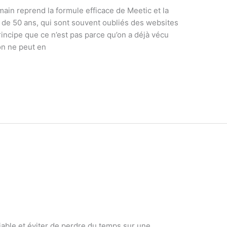
in reprend la formule efficace de Meetic et la
s de 50 ans, qui sont souvent oubliés des websites
incipe que ce n’est pas parce qu’on a déjà vécu
on ne peut en
ives À Meetme: Chat & Meet
oid
iable et éviter de perdre du temps sur une