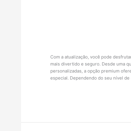
Por
Por Que O Omegle, Pl
Que
Estranhos, Acabou? Pr
O
Antônio De Jesus
Omegle,
Plataforma
OM cc
/
Karine2
Para
Conversar
Com a atualização, você pode desfruta
Com
mais divertido e seguro. Desde uma qu
Estranhos,
personalizadas, a opção premium ofer
Acabou?
especial. Dependendo do seu nível de
Prefeitura
Lire la suite »
Municipal
De
Santo
Antônio
De
Jesus