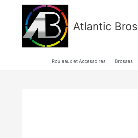
Aller
au
contenu
Atlantic Bros
Rouleaux et Accessoires
Brosses
OM Cc