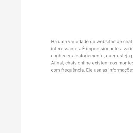
Omegle:
Omegle: 5 Alternativa
5
OM cc
/
Karine2
Alternativas
À
Há uma variedade de websites de chat
Plataforma
interessantes. É impressionante a var
De
conhecer aleatoriamente, quer esteja
Bate-
Afinal, chats online existem aos mont
papo
com frequência. Ele usa as informaçõe
Lire la suite »