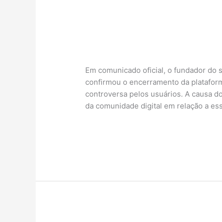
12
12 Apps Para Convers
Apps
Amigos Do Mundo To
Para
OM cc
/
Karine2
Conversar
Com
Em comunicado oficial, o fundador do s
Estrangeiros
confirmou o encerramento da plataform
E
controversa pelos usuários. A causa do
Fazer
da comunidade digital em relação a essa
Amigos
Do
Lire la suite »
Mundo
Todo