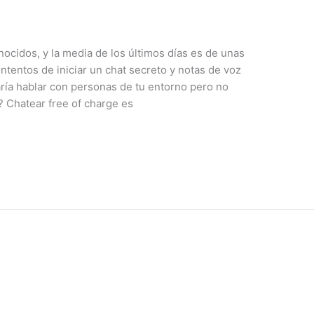
ocidos, y la media de los últimos días es de unas
ntentos de iniciar un chat secreto y notas de voz
ría hablar con personas de tu entorno pero no
? Chatear free of charge es
 Sans Inscription, Tchatche