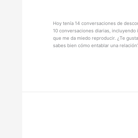
Gratis
Apps
OM cc
/
Karine2
De
Videochat
Hoy tenía 14 conversaciones de descon
Y
10 conversaciones diarias, incluyendo i
Videollamadas
que me da miedo reproducir. ¿Te gusta
Gratis
sabes bien cómo entablar una relación
Lire la suite »
Tchat,
Tchat, Chat Gratuit Et
Chat
OM cc
/
Karine2
Gratuit