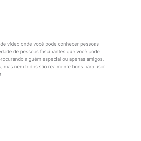
s À Plataforma De Bate-papo
 de vídeo onde você pode conhecer pessoas
iedade de pessoas fascinantes que você pode
 procurando alguém especial ou apenas amigos.
es, mas nem todos são realmente bons para usar
s