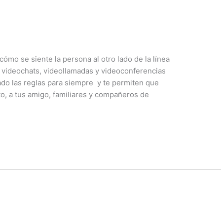
 Video Call Live Chat Apk
ómo se siente la persona al otro lado de la línea
e videochats, videollamadas y videoconferencias
do las reglas para siempre y te permiten que
to, a tus amigo, familiares y compañeros de
Funciona Y Por Qué Es Tan