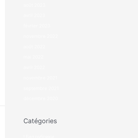
août 2023
avril 2023
février 2023
novembre 2022
août 2022
mai 2022
avril 2022
novembre 2021
septembre 2021
décembre 2020
Catégories
! Без рубрики