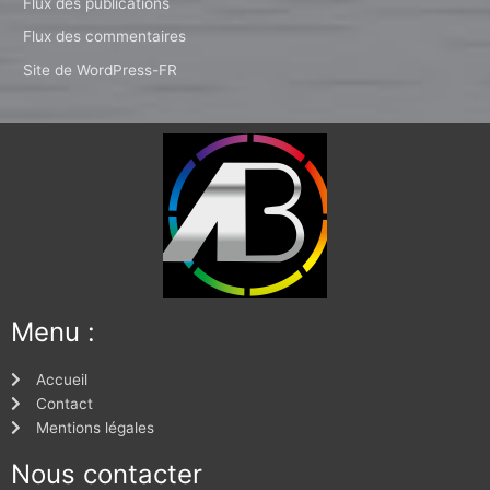
Flux des publications
Flux des commentaires
Site de WordPress-FR
Menu :
Accueil
Contact
Mentions légales
Nous contacter