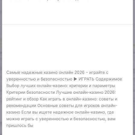
Lire la suite »
казино онлайн 2026 играйте с
казино
онлайн
уверенностью и
2026
безопасностью.109
играйте
с
Blog
/
Karine2
уверенностью
Самые надежные казино онлайн 2026 – играйте с
и
уверенностью и безопасностью ▶️ ИГРАТЬ Содержимое
безопасностью.109
Выбор лучших онлайн-казино: критерии и параметры
Критерии безопасности Лучшие онлайн-казино 2026:
рейтинг и обзор Как играть в онлайн-казино: советы и
рекомендации Основные советы для игроков онлайн-
казино Если вы ищете надежное онлайн-казино, где
можно играть с уверенностью и безопасностью, вам
пришлось бы