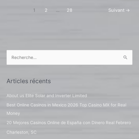
1
2
…
28
Suivant
→
R
e
c
Articles récents
h
e
About us Elite Solar and Inverter Limited
r
Best Online Casinos in Mexico 2026 Top Casino MX for Real
c
Money
h
20 Mejores Casinos Online de España con Dinero Real Febrero
e
Charleston, SC
r