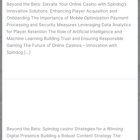
Beyond the Bets: Elevate Your Online Casino with Spindog’s
Casino
Innovative Solutions. Enhancing Player Acquisition and
with
Onboarding The Importance of Mobile Optimization Payment
Spindog’s
Processing and Security Measures Leveraging Data Analytics
Innovative
for Player Retention The Role of Artificial Intelligence and
Solutions._1
Machine Learning Building Trust and Ensuring Responsible
Gaming The Future of Online Casinos – Innovation with
Spindog […]
Lire la suite »
Beyond the Bets Spindog casino
Beyond
the
Strategies for a Winning Digital
Bets
Presence
Spindog
casino
Blog
/
Karine2
Strategies
Beyond the Bets: Spindog casino Strategies for a Winning
for
Digital Presence Building a Robust Content Strategy The
a