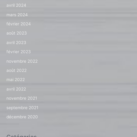
avril 2024
mars 2024
février 2024
août 2023
avril 2023
février 2023
novembre 2022
août 2022
mai 2022
avril 2022
novembre 2021
septembre 2021
décembre 2020