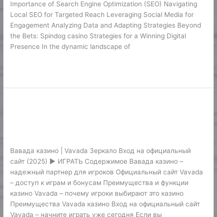
Importance of Search Engine Optimization (SEO) Navigating
Winning
Local SEO for Targeted Reach Leveraging Social Media for
Digital
Engagement Analyzing Data and Adapting Strategies Beyond
Presence
the Bets: Spindog casino Strategies for a Winning Digital
Presence In the dynamic landscape of
Lire la suite »
Vavada Зеркало Вход на
Vavada
Зеркало
официальный сайт 2025.5001
Вход
Blog
/
Karine2
на
официальный
Вавада казино | Vavada Зеркало Вход на официальный
сайт
сайт (2025) ▶️ ИГРАТЬ Содержимое Вавада казино –
2025.5001
надежный партнер для игроков Официальный сайт Vavada
– доступ к играм и бонусам Преимущества и функции
казино Vavada – почему игроки выбирают это казино
Преимущества Vavada казино Вход на официальный сайт
Vavada – начните играть уже сегодня Если вы