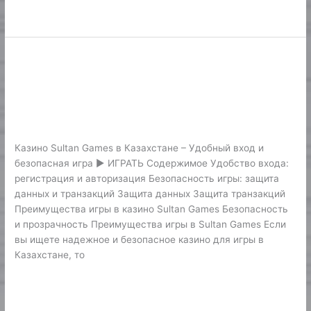
Lire la suite »
Sultan Games в Казахстане
Sultan
Games
Удобный вход и безопасная
в
игра.2338
Казахстане
Удобный
Blog
/
Karine2
вход
Казино Sultan Games в Казахстане – Удобный вход и
и
безопасная игра ▶️ ИГРАТЬ Содержимое Удобство входа:
безопасная
регистрация и авторизация Безопасность игры: защита
игра.2338
данных и транзакций Защита данных Защита транзакций
Преимущества игры в казино Sultan Games Безопасность
и прозрачность Преимущества игры в Sultan Games Если
вы ищете надежное и безопасное казино для игры в
Казахстане, то
Lire la suite »