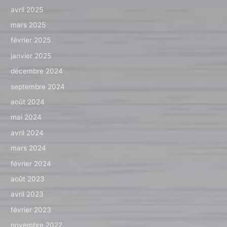
avril 2025
mars 2025
février 2025
janvier 2025
décembre 2024
septembre 2024
août 2024
mai 2024
avril 2024
mars 2024
février 2024
août 2023
avril 2023
février 2023
novembre 2022