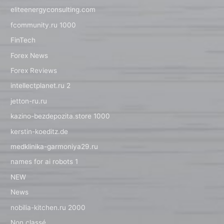
eliteenergyconsulting.com
fcommunity.ru 1000
FinTech
Forex News
Forex Reviews
intellectplanet.ru 2
jetton-ru.ru
kazino-bezdepozita.store 1000
kerstin-koeditz.de
medklinika-garmoniya29.ru
names for ai robots 1
NEW
News
nobilia-kitchen.ru 2000
Non classé