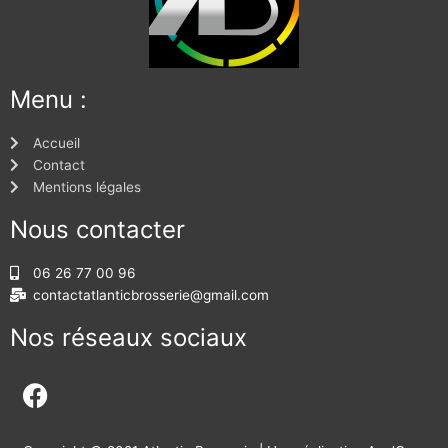
Menu :
Accueil
Contact
Mentions légales
Nous contacter
06 26 77 00 96
contactatlanticbrosserie@gmail.com
Nos réseaux sociaux
F
a
c