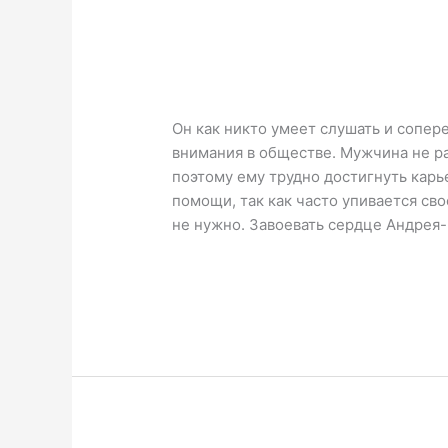
Лучший
Лучший тренер по т
тренер
Forex Reviews
/
Karine2
по
трейдингу
Он как никто умеет слушать и сопере
внимания в обществе. Мужчина не р
поэтому ему трудно достигнуть карь
помощи, так как часто упивается св
не нужно. Завоевать сердце Андрея-
Lire la suite »