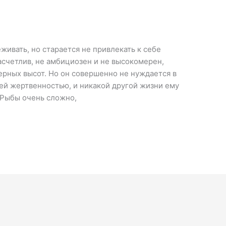
рейдингу
живать, но старается не привлекать к себе
асчетлив, не амбициозен и не высокомерен,
ерных высот. Но он совершенно не нуждается в
оей жертвенностью, и никакой другой жизни ему
-Рыбы очень сложно,