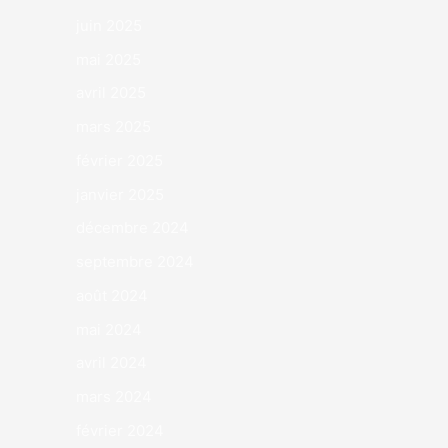
juin 2025
mai 2025
avril 2025
mars 2025
février 2025
janvier 2025
décembre 2024
septembre 2024
août 2024
mai 2024
avril 2024
mars 2024
février 2024