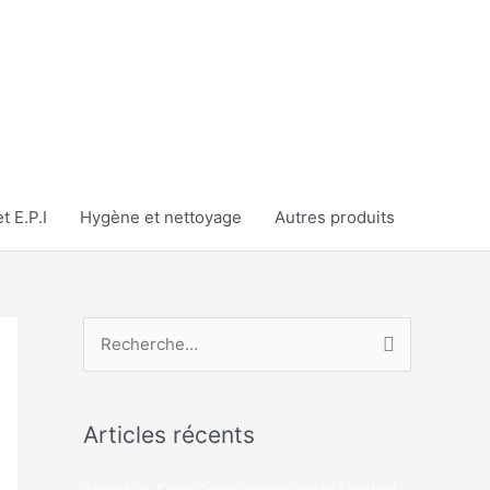
t E.P.I
Hygène et nettoyage
Autres produits
R
e
c
Articles récents
h
e