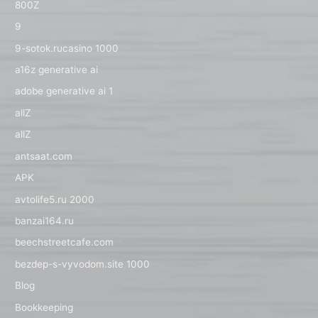
800Z
9
9-sotok.rucasino 1000
a16z generative ai
adobe generative ai 1
allZ
allZ
antsaat.com
APK
avtolife5.ru 2000
banzai164.ru
beechstreetcafe.com
bezdep-s-vyvodom.site 1000
Blog
Bookkeeping