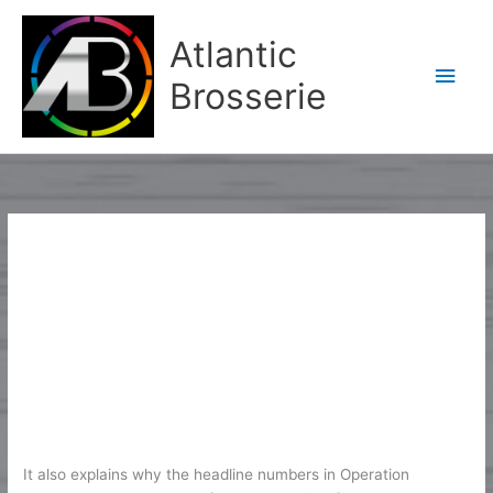
Aller
Men
au
Atlantic
contenu
princ
Brosserie
Février 2023
Why Fentanyl Users Bend Over The
Why
Fentanyl
Fentanyl Fold
Users
Sober living
/
Karine2
Bend
Over
It also explains why the headline numbers in Operation
The