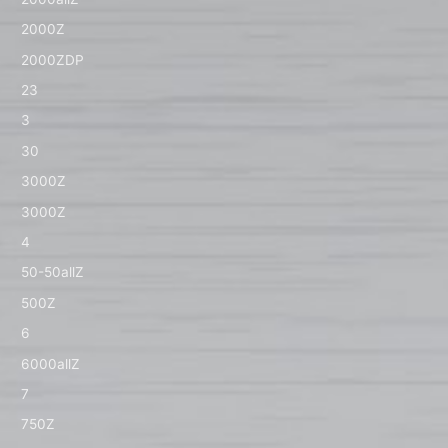
2000Z
2000ZDP
23
3
30
3000Z
3000Z
4
50-50allZ
500Z
6
6000allZ
7
750Z