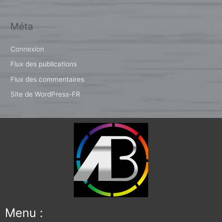
Méta
Connexion
Flux des publications
Flux des commentaires
Site de WordPress-FR
Menu :