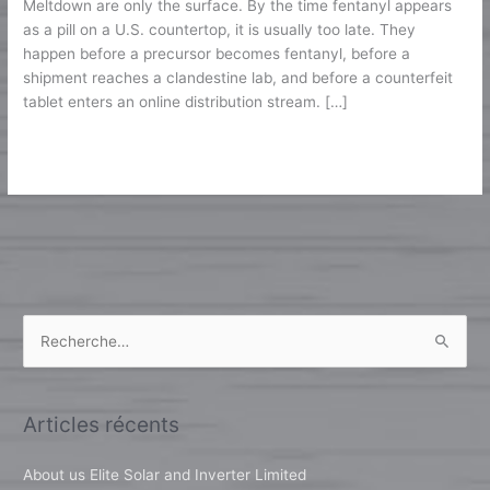
Meltdown are only the surface. By the time fentanyl appears
Fentanyl
as a pill on a U.S. countertop, it is usually too late. They
Fold
happen before a precursor becomes fentanyl, before a
shipment reaches a clandestine lab, and before a counterfeit
tablet enters an online distribution stream. […]
Lire la suite »
R
e
c
Articles récents
h
e
About us Elite Solar and Inverter Limited