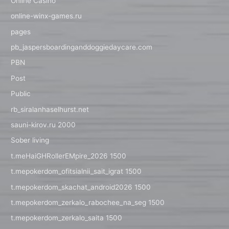
Online Casino
online-winx-games.ru
pages
pb_jaspersboardinganddoggiedaycare.com
PBN
Post
Public
rb_siralanhaselhurst.net
sauni-kirov.ru 2000
Sober living
t.meHaiGHRollerEMpire_2026 1500
t.mepokerdom_ofitsialnii_sait_igrat 1500
t.mepokerdom_skachat_android2026 1500
t.mepokerdom_zerkalo_rabochee_na_seg 1500
t.mepokerdom_zerkalo_saita 1500