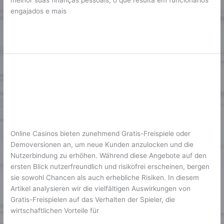
melhor suas finanças pessoais, o que resulta em funcionários
pessoal
engajados e mais
Lire la suite »
Risiken und Chancen bei Gratis-
Risiken
und
Freispielen in Online Casinos
Chancen
analysieren
bei
Gratis-
Non classé
/
Karine2
Freispielen
Online Casinos bieten zunehmend Gratis-Freispiele oder
in
Demoversionen an, um neue Kunden anzulocken und die
Online
Nutzerbindung zu erhöhen. Während diese Angebote auf den
Casinos
ersten Blick nutzerfreundlich und risikofrei erscheinen, bergen
analysieren
sie sowohl Chancen als auch erhebliche Risiken. In diesem
Artikel analysieren wir die vielfältigen Auswirkungen von
Gratis-Freispielen auf das Verhalten der Spieler, die
wirtschaftlichen Vorteile für