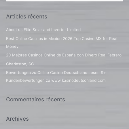
e
c
Articles récents
h
e
About us Elite Solar and Inverter Limited
r
Best Online Casinos in Mexico 2026 Top Casino MX for Real
c
Money
h
20 Mejores Casinos Online de España con Dinero Real Febrero
e
Charleston, SC
r
Bewertungen zu Online Casino Deutschland Lesen Sie
Kundenbewertungen zu www kasinodeutschland.com
:
Commentaires récents
Archives