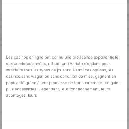
Comparatif des options de casinos
Comparatif
des
sans wager : avantages,
options
inconvénients et choix selon votre
de
casinos
profil
sans
Non classé
/
Karine2
wager
:
Les casinos en ligne ont connu une croissance exponentielle
avantages,
ces dernières années, offrant une variété d’options pour
inconvénients
satisfaire tous les types de joueurs. Parmi ces options, les
et
casinos sans wager, ou sans condition de mise, gagnent en
choix
popularité grâce à leur promesse de transparence et de gains
selon
plus accessibles. Cependant, leur fonctionnement, leurs
votre
avantages, leurs
profil
Lire la suite »
Sind