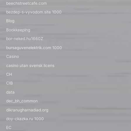
beechstreetcafe.com
bezdep-s-vyvodom.site 1000
Blog
Bookkeeping
bor-neked.hu1660Z
bursaguvenelektrik.com 1000
Casino
casino utan svensk licens
CH
CIB
data
dec_bh_common
dikranugharnadiad.org
doy-ckazka.ru 1000
EC