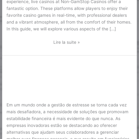
experience, live casinos at Non-GamStop Casinos offer a
fantastic option. These platforms allow players to enjoy their
favorite casino games in real-time, with professional dealers
and a vibrant atmosphere, all from the comfort of their homes.
In this guide, we will explore various aspects of the […]
Non-GamStop Casinos
Lire la suite »
Xerpay uma abordagem inovadora
Xerpay
uma
para o fortalecimento do bem-estar
abordagem
financeiro pessoal
inovadora
para
kazino-bezdepozita.store 1000
/
Karine2
o
Em um mundo onde a gestão de estresse se torna cada vez
fortalecimento
mais desafiadora, a necessidade de soluções que promovam
do
estabilidade financeira é mais evidente do que nunca. As
bem-
empresas inovadoras estão se destacando ao oferecer
estar
alternativas que ajudam seus colaboradores a gerenciar
financeiro