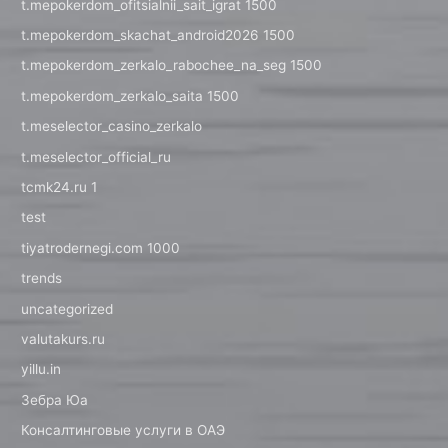
t.mepokerdom_ofitsialnii_sait_igrat 1500
t.mepokerdom_skachat_android2026 1500
t.mepokerdom_zerkalo_rabochee_na_seg 1500
t.mepokerdom_zerkalo_saita 1500
t.meselector_casino_zerkalo
t.meselector_official_ru
tcmk24.ru 1
test
tiyatrodernegi.com 1000
trends
uncategorized
valutakurs.ru
yillu.in
Зебра Юа
Консалтинговые услуги в ОАЭ