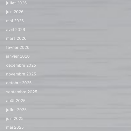
juillet 2026
juin 2026
mai 2026
avril 2026
mars 2026
février 2026
janvier 2026
décembre 2025
novembre 2025
octobre 2025
septembre 2025
août 2025
juillet 2025
juin 2025
mai 2025