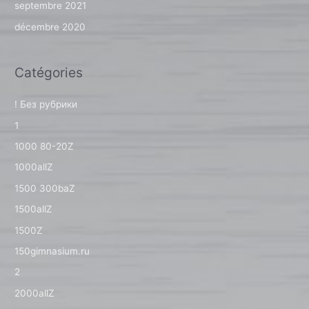
septembre 2021
décembre 2020
Catégories
! Без рубрики
1
1000 80-20Z
1000allZ
1500 300baZ
1500allZ
1500Z
150gimnasium.ru
2
2000allZ