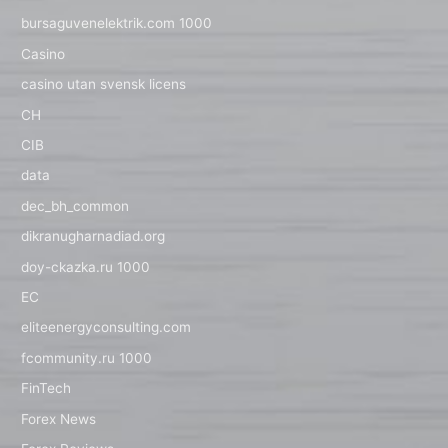
bursaguvenelektrik.com 1000
Casino
casino utan svensk licens
CH
CIB
data
dec_bh_common
dikranugharnadiad.org
doy-ckazka.ru 1000
EC
eliteenergyconsulting.com
fcommunity.ru 1000
FinTech
Forex News