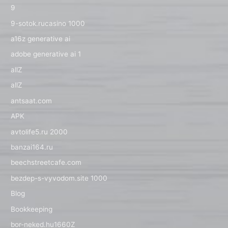
9
9-sotok.rucasino 1000
a16z generative ai
adobe generative ai 1
allZ
allZ
antsaat.com
APK
avtolife5.ru 2000
banzai164.ru
beechstreetcafe.com
bezdep-s-vyvodom.site 1000
Blog
Bookkeeping
bor-neked.hu1660Z