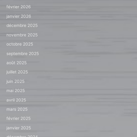
février 2026
janvier 2026
décembre 2025
novembre 2025
octobre 2025
septembre 2025
août 2025
juillet 2025
juin 2025
mai 2025
avril 2025
mars 2025
février 2025
janvier 2025