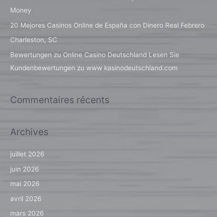
c
Money
h
20 Mejores Casinos Online de España con Dinero Real Febrero
e
Charleston, SC
r
Bewertungen zu Online Casino Deutschland Lesen Sie
Kundenbewertungen zu www kasinodeutschland.com
:
Commentaires récents
Archives
juillet 2026
juin 2026
mai 2026
avril 2026
mars 2026