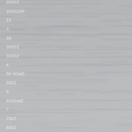
2000Z
2000ZDP
23
3
30
3000Z
3000Z
4
50-50allZ
500Z
6
6000allZ
7
750Z
800Z