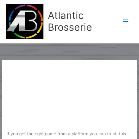
Aller
Men
au
Atlantic
contenu
princ
Brosserie
Septembre 2024
Is Chicken Road Legit? Reviews
Is
Chicken
2026: Real or Fake Game
Road
Online Casino
/
Karine2
Legit?
Reviews
If you get the right game from a platform you can trust, this
2026: