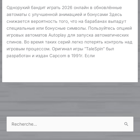
автоматы
Однорукий бандит играть 2026 онлайн в обновлённые
с
автоматы с улучшенной анимацией и бонусами Здесь
улучшенной
снижается вероятность того, что на барабанах выпадут
анимацией
специальные или бонусные символы. Пользуйтесь опцией
и
игровых автоматов Autoplay для запуска автоматических
бонусами
спинов. Во время таких серий легко потерять контроль над
игровым процессом. Оригинал игры “TaleSpin” был
разработан и издан Capcom в 1991г. Если
Lire la suite »
R
e