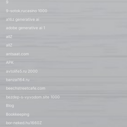
9
9-sotok.rucasino 1000
a16z generative ai
adobe generative ai 1
allZ
allZ
antsaat.com
APK
avtolife5.ru 2000
banzai164.ru
beechstreetcafe.com
bezdep-s-vyvodom.site 1000
Blog
Bookkeeping
bor-neked.hu1660Z