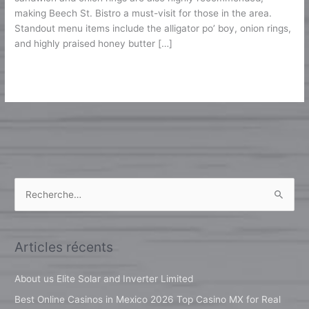
making Beech St. Bistro a must-visit for those in the area.
Standout menu items include the alligator po’ boy, onion rings,
and highly praised honey butter […]
Lire la suite »
R
e
c
Articles récents
h
e
About us Elite Solar and Inverter Limited
r
Best Online Casinos in Mexico 2026 Top Casino MX for Real
c