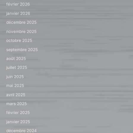
février 2026
janvier 2026
décembre 2025
novembre 2025
octobre 2025
septembre 2025
août 2025
juillet 2025
juin 2025
mai 2025
avril 2025
mars 2025
février 2025
janvier 2025
décembre 2024