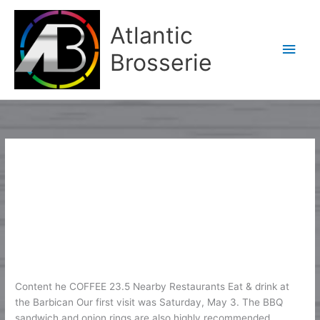
Aller
Men
au
Atlantic
contenu
princ
Brosserie
Mai 2026
Charleston, SC
Charleston,
SC
beechstreetcafe.com
/
Karine2
Content he COFFEE 23.5 Nearby Restaurants Eat & drink at
the Barbican Our first visit was Saturday, May 3. The BBQ
sandwich and onion rings are also highly recommended,