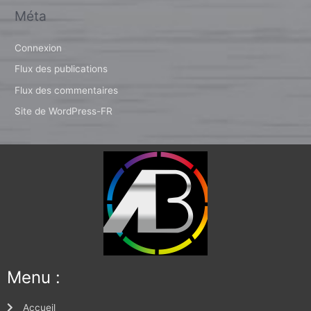
Méta
Connexion
Flux des publications
Flux des commentaires
Site de WordPress-FR
Menu :
Accueil