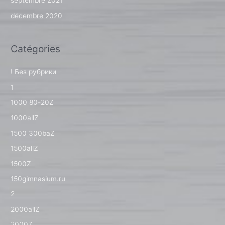
septembre 2021
décembre 2020
Catégories
! Без рубрики
1
1000 80-20Z
1000allZ
1500 300baZ
1500allZ
1500Z
150gimnasium.ru
2
2000allZ
2000Z