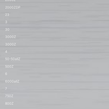
2000ZDP
23
3
30
3000Z
3000Z
4
50-50allZ
500Z
6
6000allZ
7
750Z
800Z