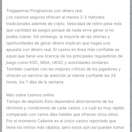
Tragaperras Progresivas con dinero real
Los casinos seguros ofrecen al menos 2-3 métodos
tradicionales además de cripto. Velocidad de retiro pesa más
que cantidad de juegos porque de nada sirve ganar si no
podés cobrar. Sin embargo, la mayoría de las ofertas y
oportunidades de ganar dinero implican que hagas una
apuesta con dinero real. El casino en línea más confiable es
aquel que tiene una licencia de los principales reguladores de
juego como KGC, MGA, UKGC y autoridades similares.
También cuentan con las mejores críticas de los jugadores y
ofrecen un servicio de atención al cliente confiable las 24
horas, los 7 días de la semana.
Más sobre casinos online
Tiempo de depósito Esto dependerá directamente de los
términos y condiciones de cada casino. Lo cuál es muy rápido
comparado con varios días hábiles que ofrecen otros sitios.
Por el momento Caliente es el único casino reportado que
tiene los retiros más rápidos, pero estos aún así pueden tomar