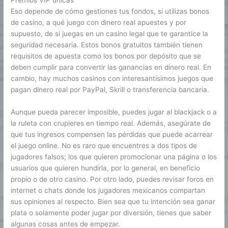
Premios VIP únicas
Eso depende de cómo gestiones tus fondos, si utilizas bonos
de casino, a qué juego con dinero real apuestes y por
supuesto, de si juegas en un casino legal que te garantice la
seguridad necesaria. Estos bonos gratuitos también tienen
requisitos de apuesta como los bonos por depósito que se
deben cumplir para convertir las ganancias en dinero real. En
cambio, hay muchos casinos con interesantísimos juegos que
pagan dinero real por PayPal, Skrill o transferencia bancaria.
Aunque pueda parecer imposible, puedes jugar al blackjack o a
la ruleta con crupieres en tiempo real. Además, asegúrate de
que tus ingresos compensen las pérdidas que puede acarrear
el juego online. No es raro que encuentres a dos tipos de
jugadores falsos; los que quieren promocionar una página o los
usuarios que quieren hundirla, por lo general, en beneficio
propio o de otro casino. Por otro lado, puedes revisar foros en
internet o chats donde los jugadores mexicanos compartan
sus opiniones al respecto. Bien sea que tu intención sea ganar
plata o solamente poder jugar por diversión, tienes que saber
algunas cosas antes de empezar.