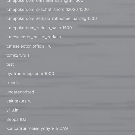
t.mepokerdom_ofitsialnii_sait_igrat 1500
t.mepokerdom_skachat_android2026 1500
t.mepokerdom_zerkalo_rabochee_na_seg 1500
t.mepokerdom_zerkalo_saita 1500
t.meselector_casino_zerkalo
t.meselector_official_ru
tcmk24.ru 1
test
tiyatrodernegi.com 1000
trends
uncategorized
valutakurs.ru
yillu.in
Зебра Юа
Консалтинговые услуги в ОАЭ