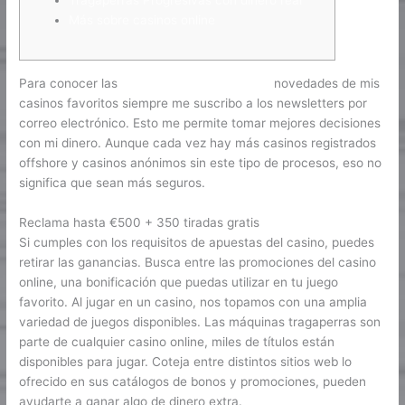
Tragaperras Progresivas con dinero real
Más sobre casinos online
Para conocer las
casino dinero real españa
novedades de mis
casinos favoritos siempre me suscribo a los newsletters por
correo electrónico. Esto me permite tomar mejores decisiones
con mi dinero. Aunque cada vez hay más casinos registrados
offshore y casinos anónimos sin este tipo de procesos, eso no
significa que sean más seguros.
Reclama hasta €500 + 350 tiradas gratis
Si cumples con los requisitos de apuestas del casino, puedes
retirar las ganancias. Busca entre las promociones del casino
online, una bonificación que puedas utilizar en tu juego
favorito. Al jugar en un casino, nos topamos con una amplia
variedad de juegos disponibles. Las máquinas tragaperras son
parte de cualquier casino online, miles de títulos están
disponibles para jugar. Coteja entre distintos sitios web lo
ofrecido en sus catálogos de bonos y promociones, pueden
ayudarte a ganar algo de dinero extra.