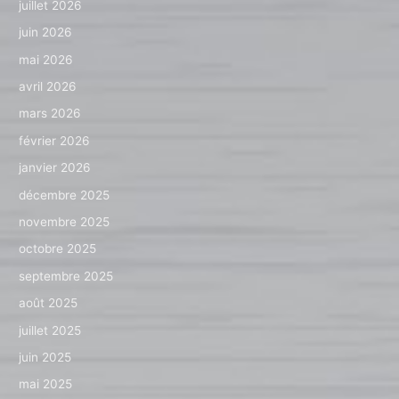
juillet 2026
juin 2026
mai 2026
avril 2026
mars 2026
février 2026
janvier 2026
décembre 2025
novembre 2025
octobre 2025
septembre 2025
août 2025
juillet 2025
juin 2025
mai 2025