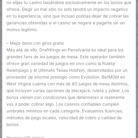
no elijas tu casino basándote exclusivamente en los bonos que
ofrece. Elegir un mal sitio no solo tendrá un impacto negativo
en tu experiencia, sino que incluso podrías dejar de cobrar las
ganancias obtenidas si el casino se negara a pagarte sin un
motivo legítimo.
– Mejor bono con giros gratis
Más allá de ello, DraftKings en Pensilvania es ideal para los
grandes fans de los juegos de mesa. Este operador también
ofrece gran variedad de juegos en vivo como la Ruleta
Relámpago y el Ultimate Texas Hold’em, desarrollados por un
proveedor de enorme prestigio como Evolution. BetMGM en
West Virgina cuenta con más de 60 juegos de mesa distintos,
que incluyen varias opciones de blackjack, ruleta y póker. Los
bonos vienen con condiciones que determinan si realmente
vas a poder cobrar algo. Los casinos confiables cumplen
umbrales mínimos en cada categoría. Evaluamos licencias,
métodos de pago locales, velocidad de cobro y calidad de
bonos.