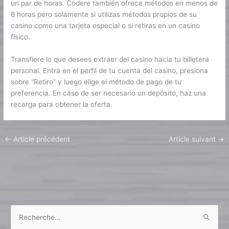
un par de horas. Codere también ofrece métodos en menos de
8 horas pero solamente si utilizas métodos propios de su
casino como una tarjeta especial o si retiras en un casino
físico.
Transfiere lo que desees extraer del casino hacia tu billetera
personal. Entra en el perfil de tu cuenta del casino, presiona
sobre “Retiro” y luego elige el método de pago de tu
preferencia. En caso de ser necesario un depósito, haz una
recarga para obtener la oferta.
←
Article précédent
Article suivant
→
R