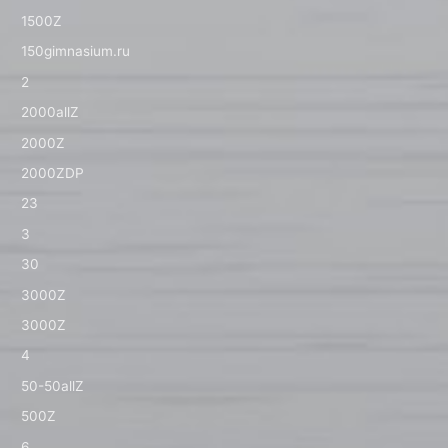
1500Z
150gimnasium.ru
2
2000allZ
2000Z
2000ZDP
23
3
30
3000Z
3000Z
4
50-50allZ
500Z
6