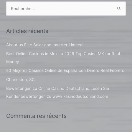
R
e
c
Articles récents
h
e
About us Elite Solar and Inverter Limited
r
Best Online Casinos in Mexico 2026 Top Casino MX for Real
c
Money
h
20 Mejores Casinos Online de España con Dinero Real Febrero
e
Charleston, SC
r
Bewertungen zu Online Casino Deutschland Lesen Sie
Kundenbewertungen zu www kasinodeutschland.com
:
Commentaires récents