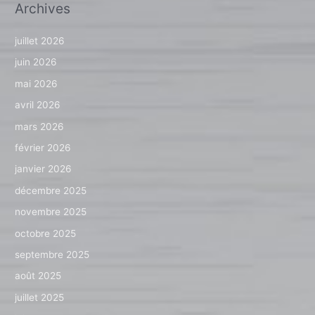
Archives
juillet 2026
juin 2026
mai 2026
avril 2026
mars 2026
février 2026
janvier 2026
décembre 2025
novembre 2025
octobre 2025
septembre 2025
août 2025
juillet 2025