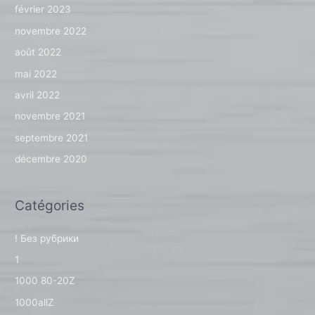
février 2023
novembre 2022
août 2022
mai 2022
avril 2022
novembre 2021
septembre 2021
décembre 2020
Catégories
! Без рубрики
1
1000 80-20Z
1000allZ