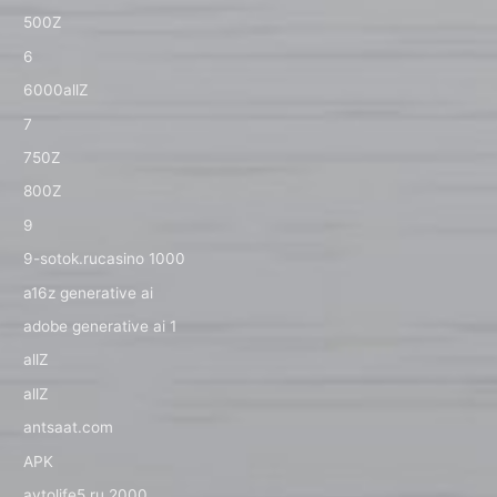
500Z
6
6000allZ
7
750Z
800Z
9
9-sotok.rucasino 1000
a16z generative ai
adobe generative ai 1
allZ
allZ
antsaat.com
APK
avtolife5.ru 2000