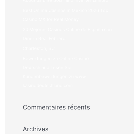
About us Elite Solar and Inverter Limited
r
Best Online Casinos in Mexico 2026 Top
c
Casino MX for Real Money
h
20 Mejores Casinos Online de España con
e
Dinero Real Febrero
r
Charleston, SC
Bewertungen zu Online Casino
:
Deutschland Lesen Sie
Kundenbewertungen zu www
kasinodeutschland.com
Commentaires récents
Archives