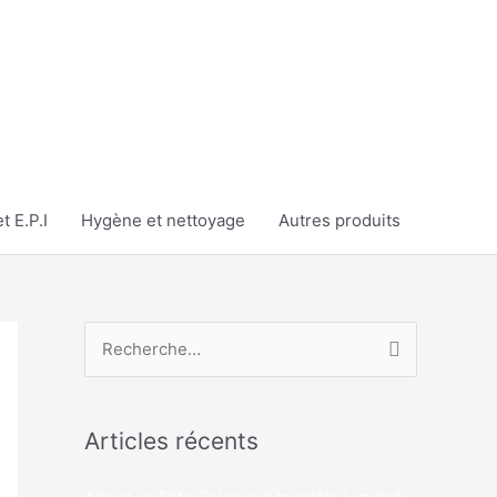
t E.P.I
Hygène et nettoyage
Autres produits
R
e
c
Articles récents
h
e