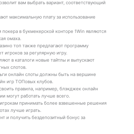
озволит вам выбрать вариант, соответствующий
ают максимальную плату за использование
 покера в букмекерской конторе 1Win являются
ая омаха.
азино топ также предлагают программу
т игроков за регулярную игру.
ляют в каталоги новые тайтлы и выпускают
ных слотов.
ьги онлайн слоты должны быть на вершине
йн игр ТОПовых клубов.
воить правила, например, блэкджек онлайн
гии могут работать лучше всего.
ь игрокам принимать более взвешенные решения
отах лучше играть.
нт и получить бездепозитный бонус за