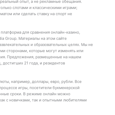
 реальный опыт, а не рекламные обещания.
только слотами и классическими играми;
матом или сделать ставку на спорт не
я платформа для сравнения онлайн-казино,
ia Group. Материалы на этом сайте
азвлекательных и образовательных целях. Мы не
ими сторонами, которые могут изменять или
ния. Предложения, размещенные на нашем
, достигших 21 года, и резидентов
люты, например, доллары, евро, рубли. Все
 процессе игры, посетители букмекерской
енные сроки. В режиме онлайн можно
 как с новичками, так и опытными любителями