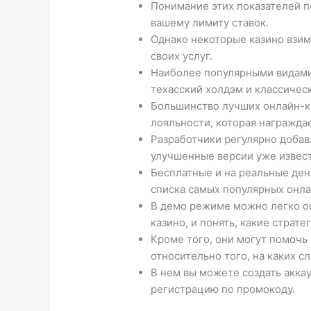
Понимание этих показателей п
вашему лимиту ставок.
Однако некоторые казино взим
своих услуг.
Наиболее популярными видами
техасский холдэм и классическ
Большинство лучших онлайн-к
лояльности, которая награждае
Разработчики регулярно добав
улучшенные версии уже извест
Бесплатные и на реальные ден
списка самых популярных онла
В демо режиме можно легко ос
казино, и понять, какие страте
Кроме того, они могут помоч
относительно того, на каких сл
В нем вы можете создать аккау
регистрацию по промокоду.