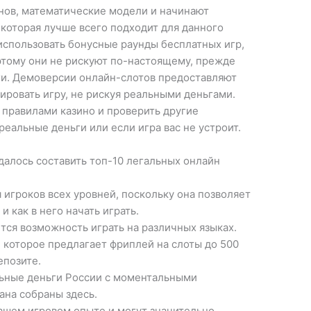
нов, математические модели и начинают
, которая лучше всего подходит для данного
использовать бонусные раунды бесплатных игр,
этому они не рискуют по-настоящему, прежде
ьги. Демоверсии онлайн-слотов предоставляют
ровать игру, не рискуя реальными деньгами.
 правилами казино и проверить другие
реальные деньги или если игра вас не устроит.
далось составить топ-10 легальных онлайн
 игроков всех уровней, поскольку она позволяет
и как в него начать играть.
ся возможность играть на различных языках.
, которое предлагает фриплей на слоты до 500
епозите.
льные деньги России с моментальными
ана собраны здесь.
ашем игровом опыте и могут значительно