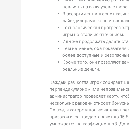
повлиять на вашу удовлетворе
В ассортимент интернет казино
лайв-дилерами, кено и так дал
Технологический прогресс зат
игры не стали исключением.
Или же продолжать делать став
Тем не менее, оба показателя 
более доступные и безопасные
Кроме того, они позволяют вам 
реальные деньги.
Каждый раз, когда игрок собирает 
перпендикулярном или неправильном п
администратор проверяет карту, что
нескольких раковин откроет бонусны
Deluxe, в котором пользователю пре
призовая игра предоставляет до 15 
умножается на коэффициент х3. Доп