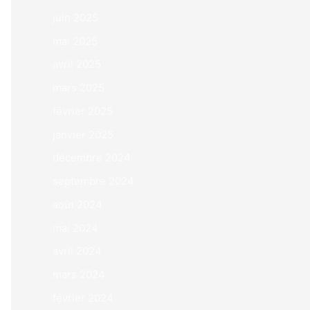
juin 2025
mai 2025
avril 2025
mars 2025
février 2025
janvier 2025
décembre 2024
septembre 2024
août 2024
mai 2024
avril 2024
mars 2024
février 2024