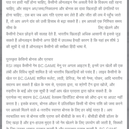
पाठ पर हावी नहीं होना चाहिए, कैसीनो ऑनलाइन गेम असली पैसे के विकल्प वही रहना
चाहिए, और साइन अप/जमा/निकालना और बोनस का दावा खिलाड़ी की उंगलियों पर
होना चाहिए . एक बार जब आप गति प्राप्त कर लेते हैं और जीत की लय में पहुँच जाते
हैं, तो आप अपने दांव को उसी हिसाब से बढ़ा सकते हैं। हम आपको एक निश्चित समय
सीमा के
https://melbetmobile.com/hi-in/registration
लिए खेलने और
कैसीनो टेबल छोड़ने की सलाह देते हैं. भारतीय खिलाड़ी अधिक आसानी से इससे जुड़
सकते हैं ऑनलाइन कैसीनो अगर हिंदी में उपलब्ध हैयही कारण है कि यहां हम शीर्ष 3
की सूची दे रहे हैं ऑनलाइन कैसीनो की समीक्षा हिंदी भाषा में.
पुरस्कृत केसिनो बोनस और प्रचार
RSI लाइव कैसीनो गेम BC.GAME मेनू पर अगला आइटम हैं; इनमें उन खेलों की एक
लंबी और विविध सूची शामिल है जो भारतीय खिलाड़ियों को पसंद हैं। लाइव कैसीनो के
खेल पर BC.GAME शामिल रूलेट, लाठी, डेरिव्ड, गेम शो गेम्स, पोकर, आदि भारतीय
सदस्य कर सकते हैं खेल के नाम से, प्रदाता द्वारा, या श्रेणी टैग द्वारा खोजें, और
स्क्रीन के बाईं ओर एक सूची है जहाँ आप खेल प्रदाता द्वारा खोज सकते हैं. के
प्रत्येक नए सदस्य BC.GAME वेलकम डिपॉज़िट बोनस को ऑप्ट-इन या आउट नहीं
करता है। इसके बजाय, बोनस ऑफ़र में उल्लिखित किसी भी योग्य राशि को जमा करने
पर आपको मिलने वाले 4-स्तरीय स्वागत बोनस के लिए हर कोई पात्र है। आप
स्वचालित रूप से बोनस राशि प्राप्त करें बीसीडी के रूप में। बीसीडी बीसी डॉलर के
लिए खड़ा है और इन-हाउस मुद्रा है जो गेम खेलने के लिए उपयोग की जाती है, सिक्कों