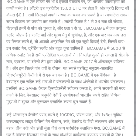
BC.GAME में एक लॉटरी गेम भी है इसकी पेशकश पर, जो भारतीय खिलाड़ियों को
काफी पसंद है। लॉटरी ड्रा प्रतिदिन 15.00 UTC पर होता है, और प्रति टिकट की
कीमत $0.1 . सभी खिलाड़ी अपनी संख्या का चयन कर सकते हैं या स्वचालित संख्या
चयन विकल्प का उपयोग कर सकते हैं। लॉटरी टिकट है 1 से 36 तक की संख्या,
खिलाड़ी इनमें से पांच को चुनता है, और छठा 1 से 10 . BC.GAME में एक उत्कृष्ट
स्लॉट ऑफ़र है। स्लॉट बाईं ओर मुख्य मेनू में सूचीबद्ध हैं, और एक बार जब आप उस
पर क्लिक करते हैं, तो आपको अनुशंसित गेम की एक सूची दिखाई देगी, जिसमें बाय-
इन स्लॉट गेम, ट्रेंडिंग स्लॉट और बहुत कुछ शामिल हैं। BC.GAME में 5000 से
अधिक स्लॉट गेम हैं सभी प्रतिष्ठित प्रदाताओं से। निःसंदेह तुमसे हो सकता है खेल के
नाम, प्रदाता, या श्रेणी टैग द्वारा खोजें. BC.GAME 2017 से ऑनलाइन सक्रिय
है। और इन पिछले पांच वर्षों के दौरान, यह सबसे प्रसिद्ध समुदाय-आधारित
क्रिप्टोक्यूरेंसी कैसीनो में से एक बन गया है। BC.GAME में एक वैश्विक . है
वेबसाइट एक सहित कई भाषाओं में संस्करणों के साथ अंग्रेजी में भारतीय संस्करण।
इसलिये BC.GAME केवल क्रिप्टोकरेंसी स्वीकार करता है; अपने सदस्यों की मदद
करने के लिए, वेबसाइट अनुमति देती है उपयोगकर्ता भारतीय रुपये सहित विभिन्न
मुद्राओं में शुल्क और पुरस्कार प्रदर्शित करना चुन सकते हैं.
कई ऑनलाइन कैसीनो पसंद करते हैं 10CRIC, रॉयल पांडा, और 1xBet सुविधा
कस्‍टमाइज्‍ड लाइव कैसिनो गेम सेक्‍शन, रूले, बैकारेट के हिंदी संस्‍करण और अन्‍दर
बहार, तीन पत्ती और झंडी मुंडा जैसे अन्‍य पारंपरिक क्‍लासिक गेम्‍स. BC.GAME में
एक है विशिष्ट खिलाड़ी लाभों के साथ वीआईपी कार्यक्रम वफादार सदस्यों के लिए।