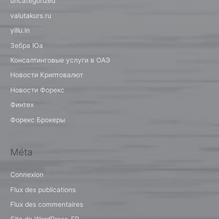
uncategorized
valutakurs.ru
yillu.in
Зебра Юа
Консалтинговые услуги в ОАЭ
Новости Криптовалют
Новости Форекс
Финтех
Форекс Брокеры
Méta
Connexion
Flux des publications
Flux des commentaires