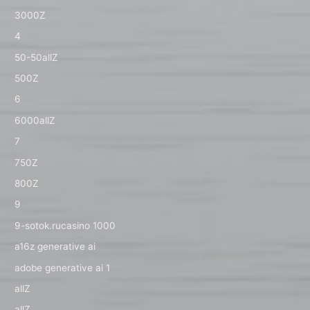
3000Z
4
50-50allZ
500Z
6
6000allZ
7
750Z
800Z
9
9-sotok.rucasino 1000
a16z generative ai
adobe generative ai 1
allZ
allZ