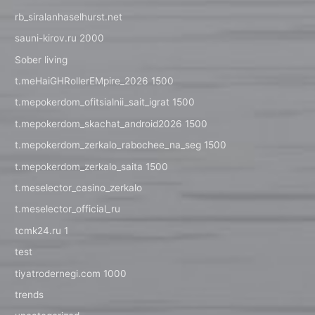
rb_siralanhaselhurst.net
sauni-kirov.ru 2000
Sober living
t.meHaiGHRollerEMpire_2026 1500
t.mepokerdom_ofitsialnii_sait_igrat 1500
t.mepokerdom_skachat_android2026 1500
t.mepokerdom_zerkalo_rabochee_na_seg 1500
t.mepokerdom_zerkalo_saita 1500
t.meselector_casino_zerkalo
t.meselector_official_ru
tcmk24.ru 1
test
tiyatrodernegi.com 1000
trends