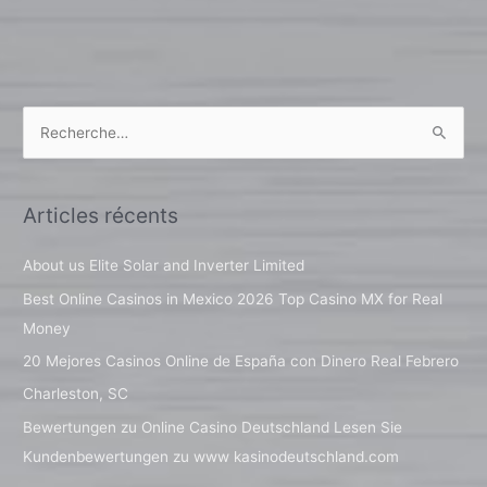
R
e
c
Articles récents
h
e
About us Elite Solar and Inverter Limited
r
Best Online Casinos in Mexico 2026 Top Casino MX for Real
c
Money
h
20 Mejores Casinos Online de España con Dinero Real Febrero
e
Charleston, SC
r
Bewertungen zu Online Casino Deutschland Lesen Sie
Kundenbewertungen zu www kasinodeutschland.com
: