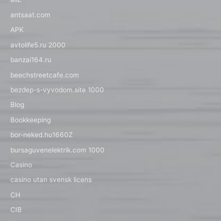
antsaat.com
APK
avtolife5.ru 2000
banzai164.ru
beechstreetcafe.com
bezdep-s-vyvodom.site 1000
Blog
Bookkeeping
bor-neked.hu1660Z
bursaguvenelektrik.com 1000
Casino
casino utan svensk licens
CH
CIB