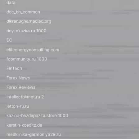
data
dec_bh_common
dikranugharnadiad.org
doy-ckazka.ru 1000
EC
eliteenergyconsulting.com
fcommunity.ru 1000
FinTech
Forex News
Forex Reviews
intellectplanet.ru 2
jetton-ru.ru
kazino-bezdepozita.store 1000
kerstin-koeditz.de
medklinika-garmoniya29.ru