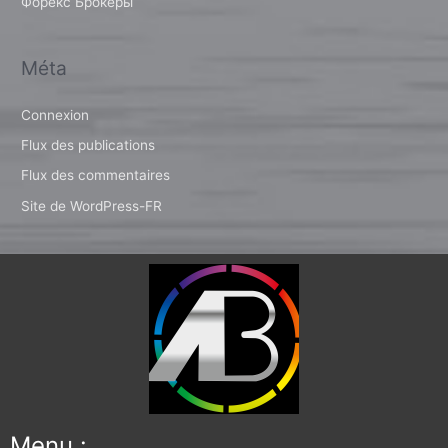
Форекс Брокеры
Méta
Connexion
Flux des publications
Flux des commentaires
Site de WordPress-FR
Menu :