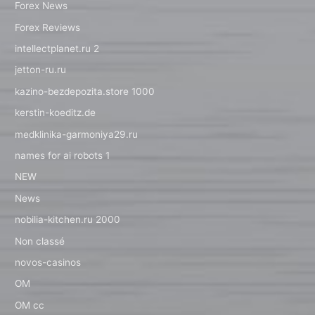
Forex News
Forex Reviews
intellectplanet.ru 2
jetton-ru.ru
kazino-bezdepozita.store 1000
kerstin-koeditz.de
medklinika-garmoniya29.ru
names for ai robots 1
NEW
News
nobilia-kitchen.ru 2000
Non classé
novos-casinos
OM
OM cc