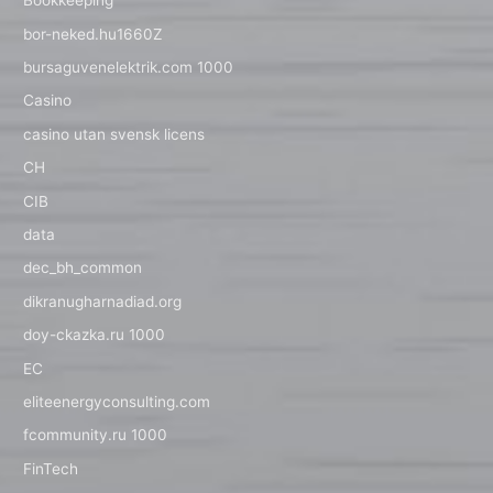
Bookkeeping
bor-neked.hu1660Z
bursaguvenelektrik.com 1000
Casino
casino utan svensk licens
CH
CIB
data
dec_bh_common
dikranugharnadiad.org
doy-ckazka.ru 1000
EC
eliteenergyconsulting.com
fcommunity.ru 1000
FinTech