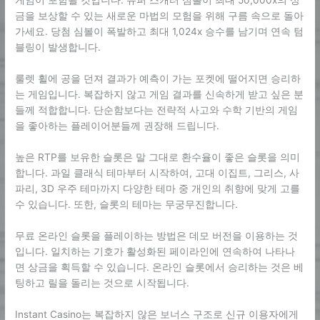
게임이 포함될 것입니다. 슈퍼 스캐터 심볼이 최대 50,000x의 상
금을 보상할 수 있는 새로운 마법의 모험을 위해 구름 속으로 돌아
가세요. 당첨 심볼이 폭발하고 최대 1,024x 승수를 남기며 연속 텀
블링이 발생합니다.
룰렛 휠에 공을 던져 결과가 예측이 가는 포켓에 떨어지면 승리하
는 게임입니다. 복잡하지 않고 게임 결과를 신속하게 받고 싶은 분
들께 적합합니다. 단순함보다는 전략적 사고와 수학 기반의 게임
을 좋아하는 플레이어분들께 권장해 드립니다.
높은 RTP를 보유한 슬롯은 말 그대로 환수율이 좋은 슬롯을 의미
합니다. 과일 클래식 테마부터 시작하여, 고대 이집트, 그리스, 사
파리, 3D 우주 테마까지 다양한 테마 중 개인의 취향에 맞게 고를
수 있습니다. 또한, 슬롯의 테마는 무궁무진합니다.
무료 온라인 슬롯을 플레이하는 방법은 데모 버전을 이용하는 것
입니다. 일치하는 기호가 활성화된 페이라인에 연속하여 나타나
면 상금을 획득할 수 있습니다. 온라인 슬롯에서 승리하는 것은 베
팅하고 릴을 돌리는 것으로 시작됩니다.
Instant Casino는 복잡하지 않은 보너스 구조로 신규 이용자에게