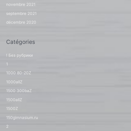
novembre 2021
septembre 2021
décembre 2020
Catégories
! Без рубрики
1
1000 80-20Z
1000allZ
1500 300baZ
1500allZ
1500Z
150gimnasium.ru
2