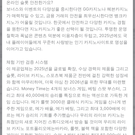
온라인 슬롯 안전한가요?
보너스와 이벤트의 다양성을 중시한다면 GG카지노나 헤븐카지노
가 매력적일 수 있고, 금융 거래의 안전을 최우선시한다면 뱅크카
지노가 어울릴 것입니다. 한곳에서 안전하고 다양한 카지노 경험
을 원한다면 지노카지노가 좋은 선택이 될 것입니다. 투명한 운영
철학과 폭넓은 콘텐츠 덕분에 이용자층이 두텁고, 2025년에도 국
내 플레이어들에게 꾸준히 사랑받는 인기 카지노사이트로 명성을
이어가고 있습니다.
체험 기반 검증 시스템
이 제공업체는 2025년을 글로벌 확장, 수상 경력의 제품들 그리고
슬롯, 라이브 카지노, 스포츠북 제품군 전반에 걸친 강력한 성장세
와 함께 마무리하며, 더욱 야심 찬 2026년을 위한 무대를 마련했
습니다. Money Time는 4개의 보너스 게임, 베팅 스팟 부스터, 그
리고 최대 40,000배의 승리를 특징으로 하는 액션으로 가득한 게
임 쇼입니다. 메가 룰렛 3000은 클래식 카지노 게임을 신나게 변
주한 게임으로, 메가 배율, 메가 베팅, 그리고 최대 3,000배에 이
르는 메가 승리의 기회를 추가했습니다 우리의 라이브 카지노는
최첨단의 새로 지어진 스튜디오에서 방송 될 것이며 우리의 라이
브 카지노 포트폴리오에는바카라, 룰렛, 블랙 잭을 포함한 다양한