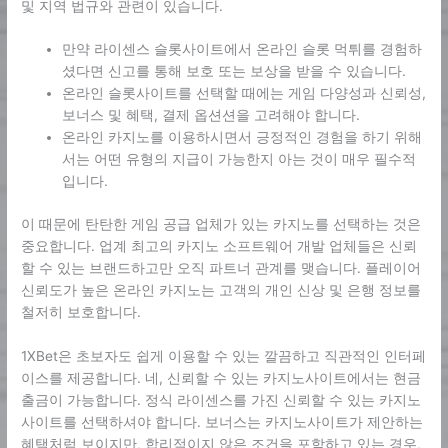
및 지역 법규와 관련이 있습니다.
만약 라이센스 슬롯사이트에서 온라인 슬롯 먹튀를 경험하
셨다면 신고를 통해 보호 또는 보상을 받을 수 있습니다.
온라인 슬롯사이트를 선택할 때에는 게임 다양성과 신뢰성,
보너스 및 혜택, 결제 옵션션을 고려해야 합니다.
온라인 카지노를 이용하시면서 긍정적인 경험을 하기 위해
서는 어떤 유형의 지급이 가능한지 아는 것이 매우 필수적
입니다.
이 때문에 탄탄한 게임 공급 업체가 있는 카지노를 선택하는 것은
중요합니다. 업계 최고의 카지노 소프트웨어 개발 업체들은 신뢰
할 수 있는 브랜드하고만 오직 파트너 관계를 맺습니다. 플레이어
신뢰도가 높은 온라인 카지노는 고객의 개인 신상 및 은행 정보를
철저히 보호합니다.
1XBet은 초보자도 쉽게 이용할 수 있는 깔끔하고 직관적인 인터페
이스를 제공합니다. 네, 신뢰할 수 있는 카지노사이트에서는 현금
출금이 가능합니다. 정식 라이센스를 가진 신뢰할 수 있는 카지노
사이트를 선택하셔야 합니다. 보너스는 카지노사이트가 제안하는
혜택처럼 보이지만, 합리적이지 않은 조건을 포함하고 있는 경우,