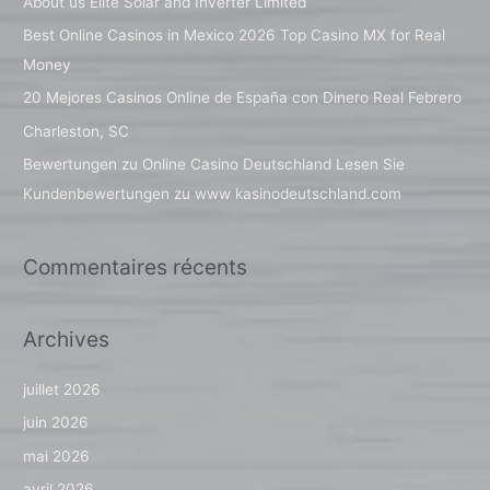
About us Elite Solar and Inverter Limited
r
Best Online Casinos in Mexico 2026 Top Casino MX for Real
c
Money
h
20 Mejores Casinos Online de España con Dinero Real Febrero
e
Charleston, SC
r
Bewertungen zu Online Casino Deutschland Lesen Sie
Kundenbewertungen zu www kasinodeutschland.com
:
Commentaires récents
Archives
juillet 2026
juin 2026
mai 2026
avril 2026