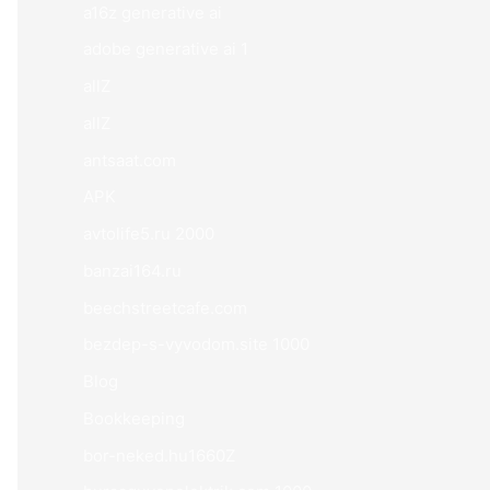
a16z generative ai
adobe generative ai 1
allZ
allZ
antsaat.com
APK
avtolife5.ru 2000
banzai164.ru
beechstreetcafe.com
bezdep-s-vyvodom.site 1000
Blog
Bookkeeping
bor-neked.hu1660Z