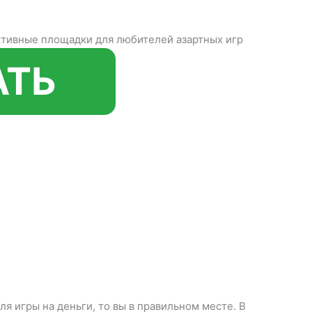
ктивные площадки для любителей азартных игр
АТЬ
оков из России
ков из России
казино: советы и рекомендации
и условиями для игроков
 »
я игры на деньги, то вы в правильном месте. В