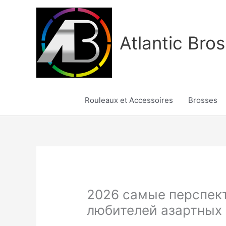
Aller
au
contenu
Atlantic Bros
Rouleaux et Accessoires
Brosses
2026 самые перспек
любителей азартных 