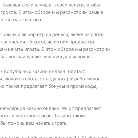
развиваться и улучшать свои услуги, чтобы
игроков. В этом обзоре мы рассмотрим самые
лей азартных игр.
громный выбор игр на деньги, включая слоты,
азвлечения. Некоторые из них предлагают
ам начать играть. В этом обзоре мы рассмотрим
лагают наилучшие условия для игроков.
ых популярных казино онлайн. BitStarz
и, включая слоты от ведущих разработчиков,
зино также предлагает бонусы и промокоды,
популярное казино онлайн. Wildz предлагает
слоты и карточные игры. Казино также
бы помочь вам начать играть.
 одно из старейших казино онлайн. Casino.com