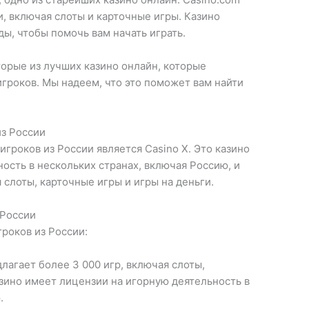
и, включая слоты и карточные игры. Казино
ы, чтобы помочь вам начать играть.
орые из лучших казино онлайн, которые
гроков. Мы надеем, что это поможет вам найти
из России
гроков из России является Casino X. Это казино
ость в нескольких странах, включая Россию, и
 слоты, карточные игры и игры на деньги.
 России
гроков из России:
едлагает более 3 000 игр, включая слоты,
азино имеет лицензии на игорную деятельность в
.