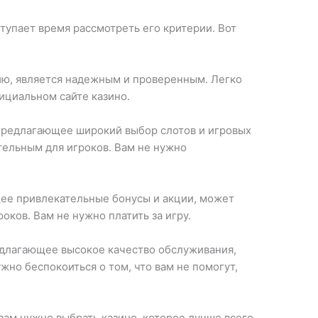
ступает время рассмотреть его критерии. Вот
ю, является надежным и проверенным. Легко
ициальном сайте казино.
 предлагающее широкий выбор слотов и игровых
тельным для игроков. Вам не нужно
щее привлекательные бонусы и акции, может
оков. Вам не нужно платить за игру.
едлагающее высокое качество обслуживания,
жно беспокоиться о том, что вам не помогут,
 вам нужно выбрать казино, которое лучше всего