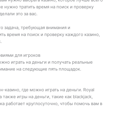
е нужно тратить время на поиск и проверку
елали это за вас.
то задача, требующая внимания и
ить время на поиск и проверку каждого казино,
.
овиями для игроков
ожно играть на деньги и получать реальные
нимание на следующие пять площадок.
-казино, где можно играть на деньги. Royal
 также игры на деньги, такие как blackjack,
жка работает круглосуточно, чтобы помочь вам в