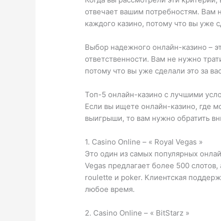
отвечает вашим потребностям. Вам н
каждого казино, потому что вы уже сд
Выбор надежного онлайн-казино – э
ответственности. Вам не нужно трат
потому что вы уже сделали это за вас
Топ-5 онлайн-казино с лучшими усл
Если вы ищете онлайн-казино, где м
выигрыши, то вам нужно обратить в
1. Casino Online – « Royal Vegas »
Это один из самых популярных онлайн
Vegas предлагает более 500 слотов, а
roulette и poker. Клиентская поддер
любое время.
2. Casino Online – « BitStarz »