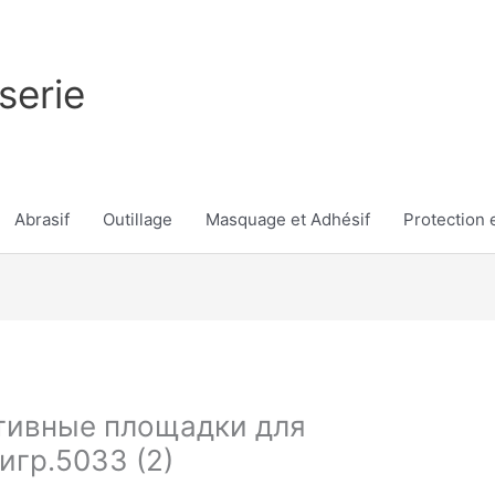
serie
Abrasif
Outillage
Masquage et Adhésif
Protection e
тивные площадки для
игр.5033 (2)