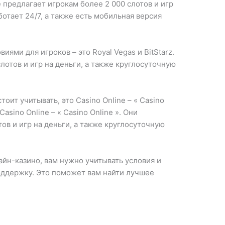
ое предлагает игрокам более 2 000 слотов и игр
отает 24/7, а также есть мобильная версия
иями для игроков – это Royal Vegas и BitStarz.
лотов и игр на деньги, а также круглосуточную
оит учитывать, это Casino Online – « Casino
 Casino Online – « Casino Online ». Они
ов и игр на деньги, а также круглосуточную
йн-казино, вам нужно учитывать условия и
оддержку. Это поможет вам найти лучшее