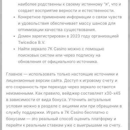
наиболее родственны к своему истинному “я”, что и
создает восприятие верности и естественности.
Конкретное применение информации о связи чувств
и удовольствия обеспечивает массу шансов для
оптимизации качества существования.
Домен зарегистрирован в 2023 году организацией
Twicedice B.V.
Найти зеркало 7К Casino можно с помощью
поисковых систем или через подписку на
обновления от официального источника.
Главное — использовать только настоящие источники и
лицензионные версии сайта. Доступ к игровому счету и
его сохранность при переходе через зеркало остаются
неизменными. Как правило, вейджер составляет х30-х45
в зависимости от вида бонуса. Уточнить актуальные
условия можно в разделе с акциями или при обращении в
службу поддержки. Играть в 7К Casino бесплатно с
бонусами — это реальный способ оценить платформу и
перейти к реальным ставкам уже с выигрышами на счету.