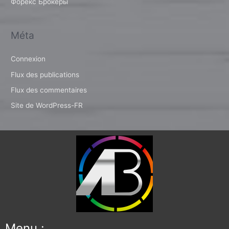
Форекс Брокеры
Méta
Connexion
Flux des publications
Flux des commentaires
Site de WordPress-FR
Menu :