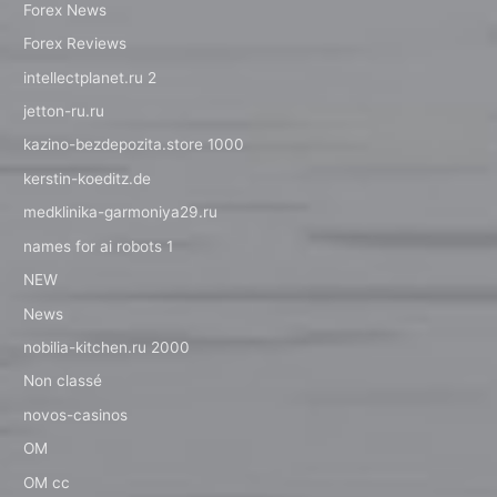
Forex News
Forex Reviews
intellectplanet.ru 2
jetton-ru.ru
kazino-bezdepozita.store 1000
kerstin-koeditz.de
medklinika-garmoniya29.ru
names for ai robots 1
NEW
News
nobilia-kitchen.ru 2000
Non classé
novos-casinos
OM
OM cc