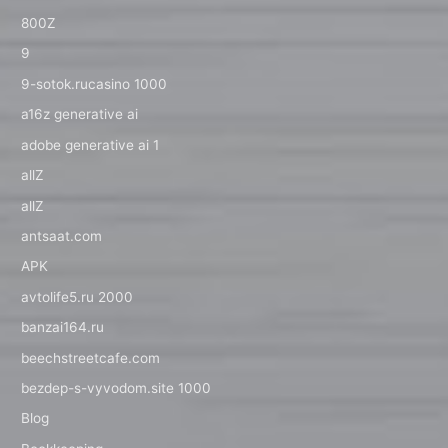
800Z
9
9-sotok.rucasino 1000
a16z generative ai
adobe generative ai 1
allZ
allZ
antsaat.com
APK
avtolife5.ru 2000
banzai164.ru
beechstreetcafe.com
bezdep-s-vyvodom.site 1000
Blog