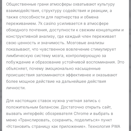
Общественные грани атмосферы охватывают культуру
взаимодействия, структуру содействия и реакции, а
также способности для партнерства и обмена
переживанием. 7k casino усиливается в атмосфере
обоюдного почтения, доступности к свежим концепциям и
конструктивной анализу, где каждый член переживает
свою ценность и значимость. Мозговые анализы
показывают, что чувственное вовлечение стимулирует
лимбическую систему мозга, контролирующую за
побуждение и образование устойчивой воспоминания. Это
объясняет, почему эмоционально насыщенные
происшествия запоминаются эффективнее и оказывают
более мощное действие на дальнейшее действия
личности.
Для настоящих ставок нужна учетная запись с
положительным балансом. Достаточно открыть сайт,
вызвать интерфейс обозревателя Chrome и выбрать в
меню «Транслировать, сохранить, поделиться» пункт
«Установить страницу как приложение». Технология PWA