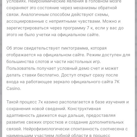
условиях. Нейрохимические явления в головном мозге
сохраняют это состояние через механизмы обратной
связи. Аналогичным способом действуют схемы,
ассоциированные с неприятными чувствами. Можно и
зарегистрироваться через программу 7 к, если у вас до
этого не было учетки на официальном сайте.
Об этом свидетельствует пиктограмма, которая
отображается на официальном сайте. Режим доступен для
большинства слотов и части настольных игр.
Пользователь получает условный демо счет и может
делать ставки бесплатно. Доступ открыт сразу после
входа на работающее зеркало официального сайта 7К
Casino.
Такой процесс 7к казино располагается в базе изучения и
сохранения новой сведений. Конструктивная
адаптивность движется еще дальше, предоставляя
развитие свежих отростков и создание дополнительных
связей. Нейрофизиологически спонтанность соотнесена с
наименьшим участием лобной области в процесс