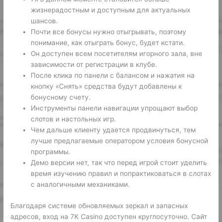
жизнерадостным и доступным для актуальных
шансов.
Почти все бонусы нужно отыгрывать, поэтому
понимание, как отыграть бонус, будет кстати.
Он доступен всем посетителям игорного зала, вне
зависимости от регистрации в клубе.
После клика по панели с балансом и нажатия на
кнопку «Снять» средства будут добавлены к
бонусному счету.
Инструменты панели навигации упрощают выбор
слотов и настольных игр.
Чем дальше клиенту удается продвинуться, тем
лучше предлагаемые оператором условия бонусной
программы.
Демо версии нет, так что перед игрой стоит уделить
время изучению правил и попрактиковаться в слотах
с аналогичными механиками.
Благодаря системе обновляемых зеркал и запасных
адресов, вход на 7К Casino доступен круглосуточно. Сайт