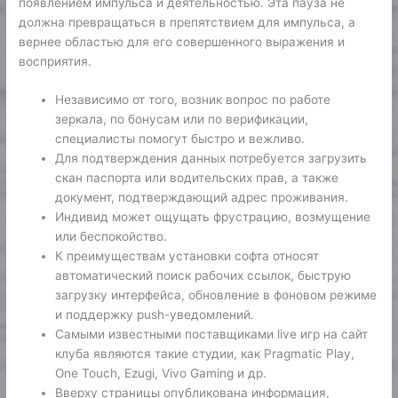
появлением импульса и деятельностью. Эта пауза не
должна превращаться в препятствием для импульса, а
вернее областью для его совершенного выражения и
восприятия.
Независимо от того, возник вопрос по работе
зеркала, по бонусам или по верификации,
специалисты помогут быстро и вежливо.
Для подтверждения данных потребуется загрузить
скан паспорта или водительских прав, а также
документ, подтверждающий адрес проживания.
Индивид может ощущать фрустрацию, возмущение
или беспокойство.
К преимуществам установки софта относят
автоматический поиск рабочих ссылок, быструю
загрузку интерфейса, обновление в фоновом режиме
и поддержку push-уведомлений.
Самыми известными поставщиками live игр на сайт
клуба являются такие студии, как Pragmatic Play,
One Touch, Ezugi, Vivo Gaming и др.
Вверху страницы опубликована информация,