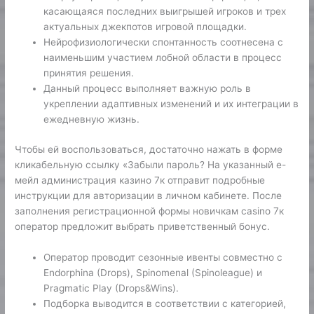
касающаяся последних выигрышей игроков и трех
актуальных джекпотов игровой площадки.
Нейрофизиологически спонтанность соотнесена с
наименьшим участием лобной области в процесс
принятия решения.
Данный процесс выполняет важную роль в
укреплении адаптивных изменений и их интеграции в
ежедневную жизнь.
Чтобы ей воспользоваться, достаточно нажать в форме
кликабельную ссылку «Забыли пароль? На указанный е-
мейл администрация казино 7к отправит подробные
инструкции для авторизации в личном кабинете. После
заполнения регистрационной формы новичкам casino 7к
оператор предложит выбрать приветственный бонус.
Оператор проводит сезонные ивенты совместно с
Endorphina (Drops), Spinomenal (Spinoleague) и
Pragmatic Play (Drops&Wins).
Подборка выводится в соответствии с категорией,