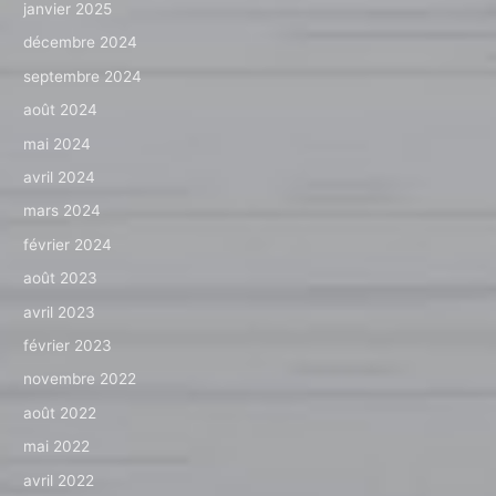
janvier 2025
décembre 2024
septembre 2024
août 2024
mai 2024
avril 2024
mars 2024
février 2024
août 2023
avril 2023
février 2023
novembre 2022
août 2022
mai 2022
avril 2022