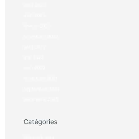
août 2023
avril 2023
février 2023
novembre 2022
août 2022
mai 2022
avril 2022
novembre 2021
septembre 2021
décembre 2020
Catégories
! Без рубрики