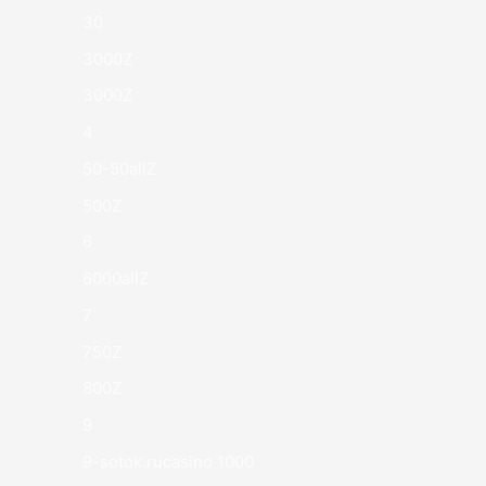
30
3000Z
3000Z
4
50-50allZ
500Z
6
6000allZ
7
750Z
800Z
9
9-sotok.rucasino 1000