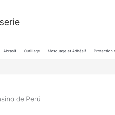
serie
Abrasif
Outillage
Masquage et Adhésif
Protection e
asino de Perú