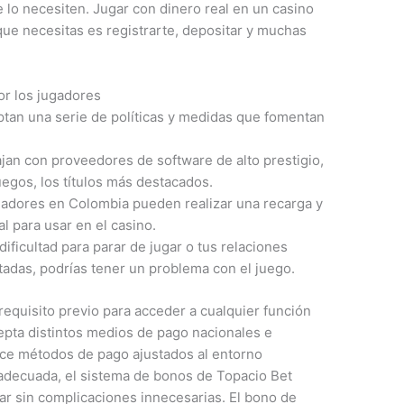
 lo necesiten. Jugar con dinero real en un casino
 que necesitas es registrarte, depositar y muchas
or los jugadores
ptan una serie de políticas y medidas que fomentan
.
jan con proveedores de software de alto prestigio,
uegos, los títulos más destacados.
ugadores en Colombia pueden realizar una recarga y
 para usar en el casino.
ficultad para parar de jugar o tus relaciones
tadas, podrías tener un problema con el juego.
requisito previo para acceder a cualquier función
epta distintos medios de pago nacionales e
rece métodos de pago ajustados al entorno
n adecuada, el sistema de bonos de Topacio Bet
ar sin complicaciones innecesarias. El bono de