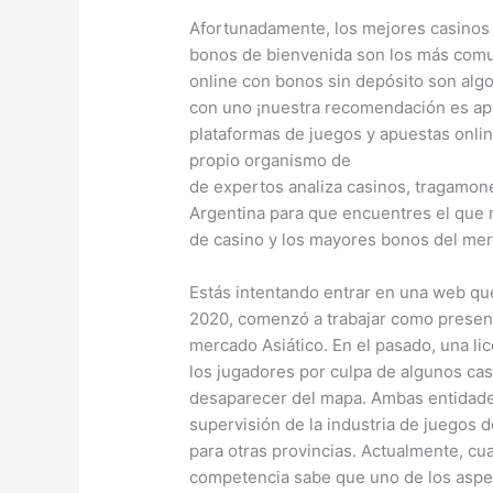
Afortunadamente, los mejores casinos 
bonos de bienvenida son los más comun
online con bonos sin depósito son algo d
con uno ¡nuestra recomendación es apr
plataformas de juegos y apuestas onlin
propio organismo de
https://topacioar
de expertos analiza casinos, tragamon
Argentina para que encuentres el que 
de casino y los mayores bonos del me
Estás intentando entrar en una web qu
2020, comenzó a trabajar como present
mercado Asiático. En el pasado, una li
los jugadores por culpa de algunos ca
desaparecer del mapa. Ambas entidade
supervisión de la industria de juegos 
para otras provincias. Actualmente, cua
competencia sabe que uno de los aspe