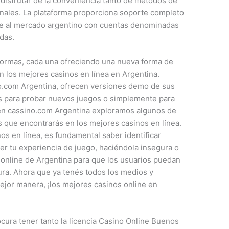
disfrutar de la conveniencia tanto de métodos de
nales. La plataforma proporciona soporte completo
te al mercado argentino con cuentas denominadas
das.
s formas, cada una ofreciendo una nueva forma de
en los mejores casinos en línea en Argentina.
o.com Argentina, ofrecen versiones demo de sus
les para probar nuevos juegos o simplemente para
, en cassino.com Argentina exploramos algunos de
que encontrarás en los mejores casinos en línea.
s en línea, es fundamental saber identificar
er tu experiencia de juego, haciéndola insegura o
 online de Argentina para que los usuarios puedan
ura. Ahora que ya tenés todos los medios y
mejor manera, ¡los mejores casinos online en
ocura tener tanto la licencia Casino Online Buenos