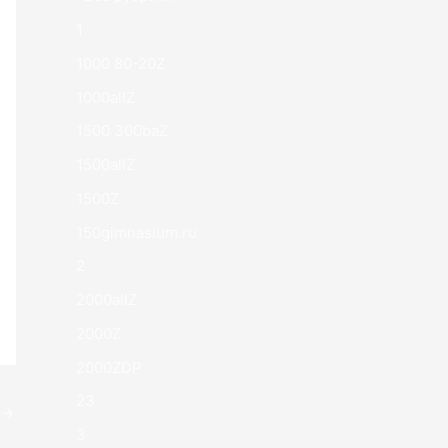
1
1000 80-20Z
1000allZ
1500 300baZ
1500allZ
1500Z
150gimnasium.ru
2
2000allZ
2000Z
2000ZDP
23
→
3