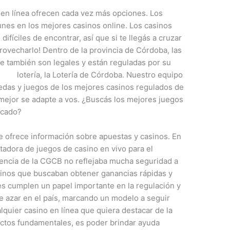
en línea ofrecen cada vez más opciones. Los
es en los mejores casinos online. Los casinos
ifíciles de encontrar, así que si te llegás a cruzar
ovecharlo! Dentro de la provincia de Córdoba, las
e también son legales y están reguladas por su
.com/
lotería, la Lotería de Córdoba. Nuestro equipo
edas y juegos de los mejores casinos regulados de
mejor se adapte a vos. ¿Buscás los mejores juegos
rcado?
e ofrece información sobre apuestas y casinos. En
adora de juegos de casino en vivo para el
cencia de la CGCB no reflejaba mucha seguridad a
sinos que buscaban obtener ganancias rápidas y
s cumplen un papel importante en la regulación y
de azar en el país, marcando un modelo a seguir
lquier casino en línea que quiera destacar de la
ctos fundamentales, es poder brindar ayuda