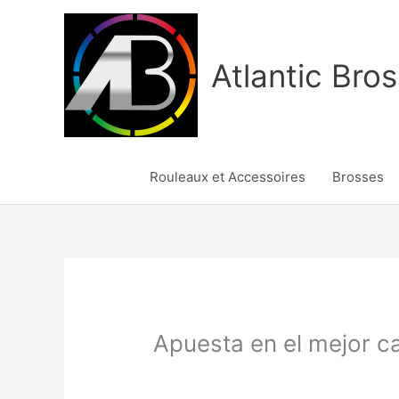
Aller
au
contenu
Atlantic Bros
Rouleaux et Accessoires
Brosses
Apuesta en el mejor c
/
Non classé
/ Par
Karine2