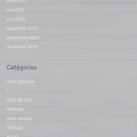
août 2022
mai 2022
avril 2022
novembre 2021
septembre 2021
décembre 2020
Catégories
! Без рубрики
1
1000 80-20Z
1000allZ
1500 300baZ
1500allZ