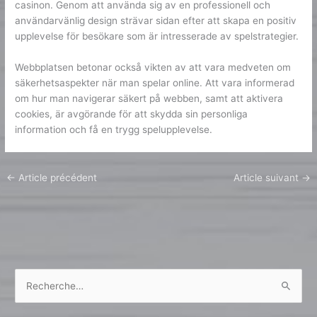
casinon. Genom att använda sig av en professionell och
användarvänlig design strävar sidan efter att skapa en positiv
upplevelse för besökare som är intresserade av spelstrategier.
Webbplatsen betonar också vikten av att vara medveten om
säkerhetsaspekter när man spelar online. Att vara informerad
om hur man navigerar säkert på webben, samt att aktivera
cookies, är avgörande för att skydda sin personliga
information och få en trygg spelupplevelse.
←
Article précédent
Article suivant
→
R
e