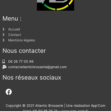
Menu :
Accueil
Contact
Mentions légales
Nous contacter
06 26 77 00 96
contactatlanticbrosserie@gmail.com
Nos réseaux sociaux
F
a
c
e
Copyright © 2021
Atlantic Brosserie
| Une réalisation App’Com