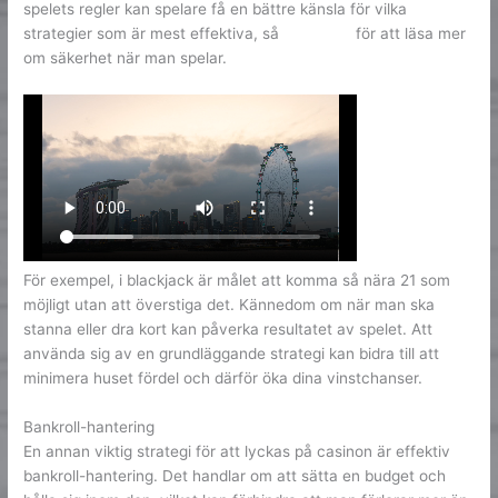
spelets regler kan spelare få en bättre känsla för vilka
strategier som är mest effektiva, så
klicka här
för att läsa mer
om säkerhet när man spelar.
För exempel, i blackjack är målet att komma så nära 21 som
möjligt utan att överstiga det. Kännedom om när man ska
stanna eller dra kort kan påverka resultatet av spelet. Att
använda sig av en grundläggande strategi kan bidra till att
minimera huset fördel och därför öka dina vinstchanser.
Bankroll-hantering
En annan viktig strategi för att lyckas på casinon är effektiv
bankroll-hantering. Det handlar om att sätta en budget och