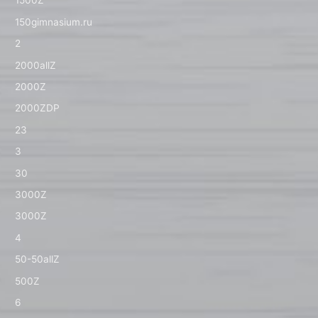
1500Z
150gimnasium.ru
2
2000allZ
2000Z
2000ZDP
23
3
30
3000Z
3000Z
4
50-50allZ
500Z
6