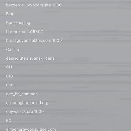
bezdep-s-vyvodom.site 1000
Blog
Bookkeeping
bor-neked.hu1660Z
bursaguvenelektrik.com 1000
Casino
casino utan svensk licens
CH
CIB
data
dec_bh_common
dikranugharnadiad.org
doy-ckazka.ru 1000
EC
eliteenergyconsulting.com