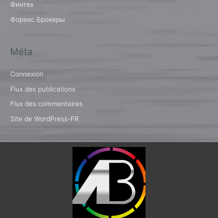
Финтех
Форекс Брокеры
Méta
Connexion
Flux des publications
Flux des commentaires
Site de WordPress-FR