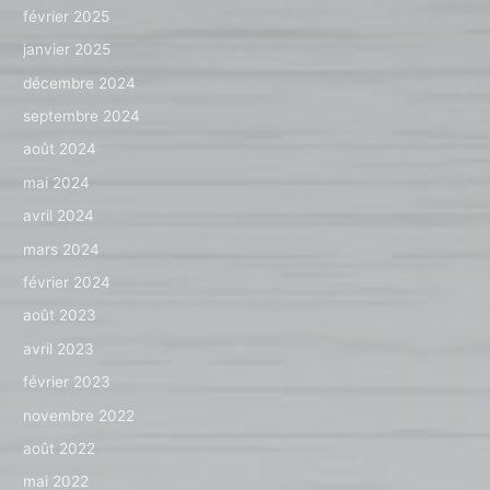
février 2025
janvier 2025
décembre 2024
septembre 2024
août 2024
mai 2024
avril 2024
mars 2024
février 2024
août 2023
avril 2023
février 2023
novembre 2022
août 2022
mai 2022