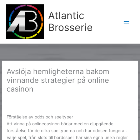
Aller
Men
au
Atlantic
contenu
princ
Brosserie
Avslöja hemligheterna bakom
vinnande strategier på online
casinon
/
Non classé
/ Par
Karine2
Förståelse av odds och speltyper
Att vinna på onlinecasinon börjar med en djupgående
förståelse för de olika speltyperna och hur oddsen fungerar.
Varje spel, från slots till bordsspel, har sina egna unika regler