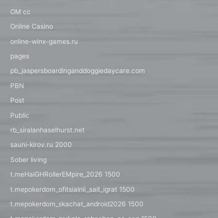
OM cc
Online Casino
online-winx-games.ru
pages
pb_jaspersboardinganddoggiedaycare.com
PBN
Post
Public
rb_siralanhaselhurst.net
sauni-kirov.ru 2000
Sober living
t.meHaiGHRollerEMpire_2026 1500
t.mepokerdom_ofitsialnii_sait_igrat 1500
t.mepokerdom_skachat_android2026 1500