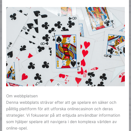
Om webbplatsen
Denna webbplats strävar efter att ge spelare en säker och
pålitlig plattform för att utforska onlinecasinon och deras
strategier. Vi fokuserar på att erbjuda användbar information
som hjälper spelare att navigera i den komplexa världen av
online-spel.