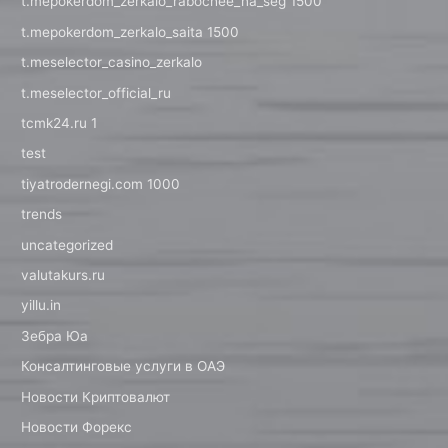
t.mepokerdom_zerkalo_rabochee_na_seg 1500
t.mepokerdom_zerkalo_saita 1500
t.meselector_casino_zerkalo
t.meselector_official_ru
tcmk24.ru 1
test
tiyatrodernegi.com 1000
trends
uncategorized
valutakurs.ru
yillu.in
Зебра Юа
Консалтинговые услуги в ОАЭ
Новости Криптовалют
Новости Форекс