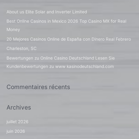
h
e
About us Elite Solar and Inverter Limited
r
Best Online Casinos in Mexico 2026 Top Casino MX for Real
c
Money
h
20 Mejores Casinos Online de España con Dinero Real Febrero
e
Charleston, SC
r
Bewertungen zu Online Casino Deutschland Lesen Sie
Kundenbewertungen zu www kasinodeutschland.com
:
Commentaires récents
Archives
juillet 2026
juin 2026