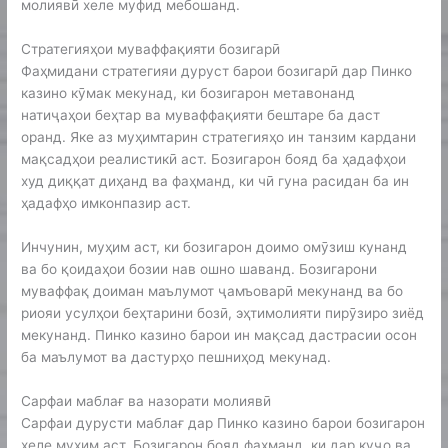
молиявӣ хеле муфид мебошанд.
Стратегияҳои муваффақияти бозигарӣ
Фаҳмидани стратегияи дуруст барои бозигарӣ дар Пинко
казино кӯмак мекунад, ки бозигарон метавонанд
натиҷаҳои беҳтар ва муваффақияти бештаре ба даст
оранд. Яке аз муҳимтарин стратегияҳо ин танзим кардани
мақсадҳои реалистикӣ аст. Бозигарон бояд ба ҳадафҳои
худ диққат диҳанд ва фаҳманд, ки чӣ гуна расидан ба ин
ҳадафҳо имконпазир аст.
Инчунин, муҳим аст, ки бозигарон доимо омӯзиш кунанд
ва бо қоидаҳои бозии нав ошно шаванд. Бозигарони
муваффақ доиман маълумот ҷамъоварӣ мекунанд ва бо
риояи усулҳои беҳтарини бозӣ, эҳтимолияти пирӯзиро зиёд
мекунанд. Пинко казино барои ин мақсад дастрасии осон
ба маълумот ва дастурҳо пешниҳод мекунад.
Сарфаи маблағ ва назорати молиявӣ
Сарфаи дурусти маблағ дар Пинко казино барои бозигарон
хеле муҳим аст. Бозигарон бояд фаҳманд, ки дар куҷо ва