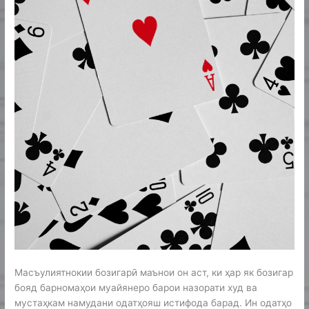
Масъулиятнокии бозигарӣ маънои он аст, ки ҳар як бозигар
бояд барномаҳои муайянеро барои назорати худ ва
мустаҳкам намудани одатҳояш истифода барад. Ин одатҳо