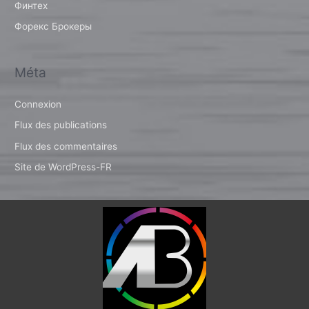
Финтех
Форекс Брокеры
Méta
Connexion
Flux des publications
Flux des commentaires
Site de WordPress-FR