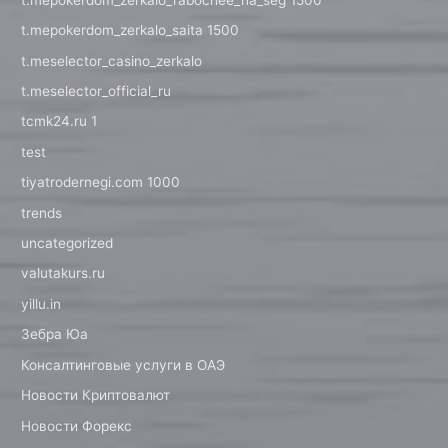
t.mepokerdom_zerkalo_saita 1500
t.meselector_casino_zerkalo
t.meselector_official_ru
tcmk24.ru 1
test
tiyatrodernegi.com 1000
trends
uncategorized
valutakurs.ru
yillu.in
Зебра Юа
Консалтинговые услуги в ОАЭ
Новости Криптовалют
Новости Форекс