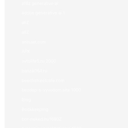
a16z generative ai
adobe generative ai 1
allZ
allZ
antsaat.com
APK
avtolife5.ru 2000
banzai164.ru
beechstreetcafe.com
bezdep-s-vyvodom.site 1000
Blog
Bookkeeping
bor-neked.hu1660Z