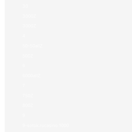
30
3000Z
3000Z
4
50-50allZ
500Z
6
6000allZ
7
750Z
800Z
9
9-sotok.rucasino 1000