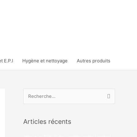
t E.P.I
Hygène et nettoyage
Autres produits
R
e
c
Articles récents
h
e