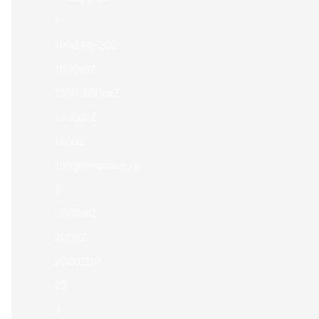
1
1000 80-20Z
1000allZ
1500 300baZ
1500allZ
1500Z
150gimnasium.ru
2
2000allZ
2000Z
2000ZDP
23
3