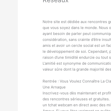
/
OM
/ Par
Karine2
Notre site est dédiée aux rencontres g
que vous soyez dans le monde. Nous o
ayant besoin de parler peut communique
considération, sans crainte d’être insu
amis et avoir un cercle social est un 
le développement de soi. Cependant, pou
raison d’une timidité endurcie ou tout
L’amitié est synonyme de communication,
valeur sûre dont la grande majorité d
Rentrée : Vous Voulez Connaître La Cla
Une Arnaque
Inscrivez-vous dès maintenant et profit
des rencontres sérieuses et gratuites
un tchat webcam en direct avec des mil
Amour. Si vous êtes vraiment en quête