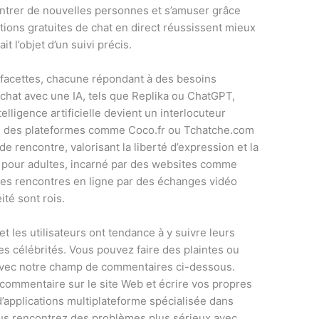
ontrer de nouvelles personnes et s’amuser grâce
ions gratuites de chat en direct réussissent mieux
it l’objet d’un suivi précis.
n facettes, chacune répondant à des besoins
 tchat avec une IA, tels que Replika ou ChatGPT,
telligence artificielle devient un interlocuteur
s, des plateformes comme Coco.fr ou Tchatche.com
 rencontre, valorisant la liberté d’expression et la
déo pour adultes, incarné par des websites comme
les rencontres en ligne par des échanges vidéo
ité sont rois.
t les utilisateurs ont tendance à y suivre leurs
es célébrités. Vous pouvez faire des plaintes ou
vec notre champ de commentaires ci-dessous.
commentaire sur le site Web et écrire vos propres
applications multiplateforme spécialisée dans
vous rencontrez des problèmes plus sérieux avec