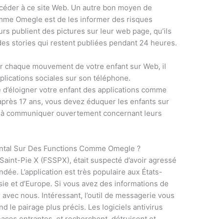
ccéder à ce site Web. Un autre bon moyen de
mme Omegle est de les informer des risques
urs publient des pictures sur leur web page, qu’ils
u des stories qui restent publiées pendant 24 heures.
er chaque mouvement de votre enfant sur Web, il
plications sociales sur son téléphone.
d’éloigner votre enfant des applications comme
après 17 ans, vous devez éduquer les enfants sur
s à communiquer ouvertement concernant leurs
ntal Sur Des Functions Comme Omegle ?
 Saint-Pie X (FSSPX), était suspecté d’avoir agressé
dée. L’application est très populaire aux États-
sie et d’Europe. Si vous avez des informations de
 avec nous. Intéressant, l’outil de messagerie vous
nd le pairage plus précis. Les logiciels antivirus
aces entrantes, et recherchent, détruisent et