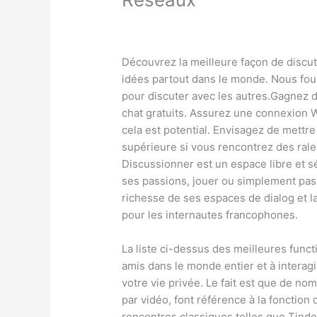
/
OM cc
/ Par
Karine2
Découvrez la meilleure façon de disc
idées partout dans le monde. Nous fou
pour discuter avec les autres.Gagnez d
chat gratuits. Assurez une connexion W
cela est potential. Envisagez de mettre
supérieure si vous rencontrez des rale
Discussionner est un espace libre et s
ses passions, jouer ou simplement pass
richesse de ses espaces de dialog et la
pour les internautes francophones.
La liste ci-dessus des meilleures funct
amis dans le monde entier et à interag
votre vie privée. Le fait est que de nom
par vidéo, font référence à la fonction
rencontres classiques telles que Tind