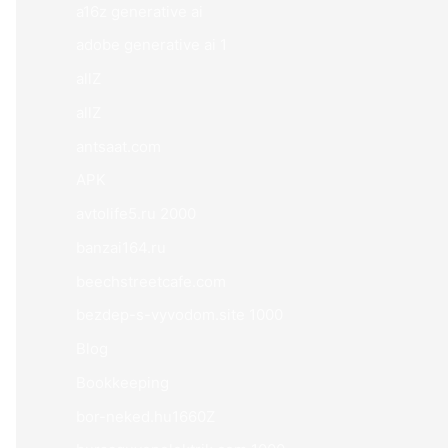
a16z generative ai
adobe generative ai 1
allZ
allZ
antsaat.com
APK
avtolife5.ru 2000
banzai164.ru
beechstreetcafe.com
bezdep-s-vyvodom.site 1000
Blog
Bookkeeping
bor-neked.hu1660Z