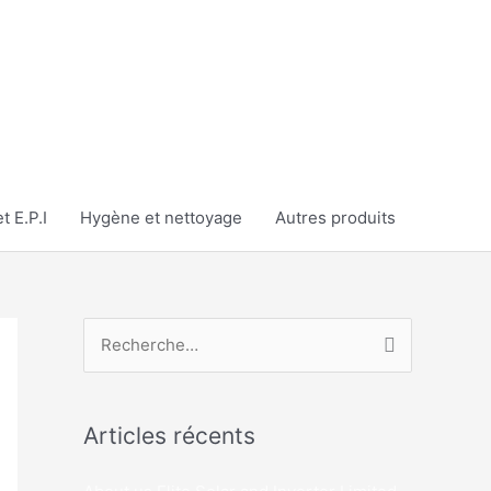
t E.P.I
Hygène et nettoyage
Autres produits
R
e
c
Articles récents
h
e