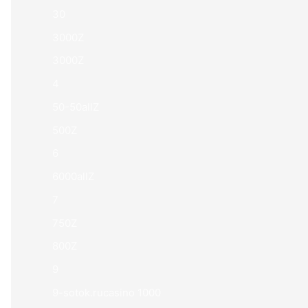
30
3000Z
3000Z
4
50-50allZ
500Z
6
6000allZ
7
750Z
800Z
9
9-sotok.rucasino 1000