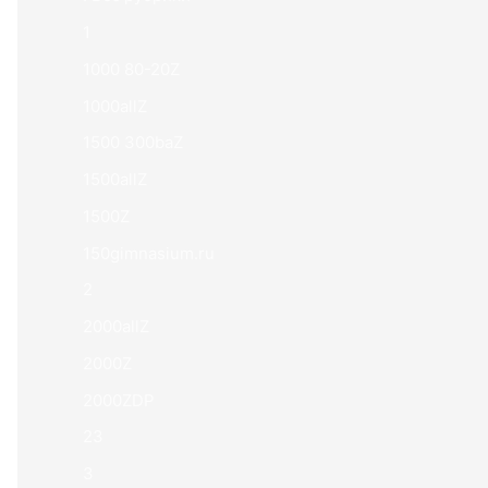
1
1000 80-20Z
1000allZ
1500 300baZ
1500allZ
1500Z
150gimnasium.ru
2
2000allZ
2000Z
2000ZDP
23
3