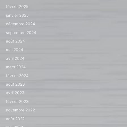
février 2025
janvier 2025
décembre 2024
septembre 2024
août 2024
mai 2024
avril 2024
mars 2024
février 2024
août 2023
avril 2023
février 2023
novembre 2022
août 2022