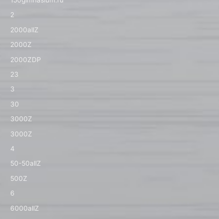
150gimnasium.ru
2
2000allZ
2000Z
2000ZDP
23
3
30
3000Z
3000Z
4
50-50allZ
500Z
6
6000allZ