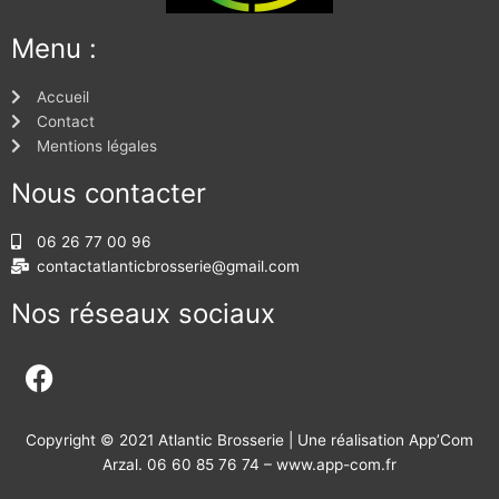
Menu :
Accueil
Contact
Mentions légales
Nous contacter
06 26 77 00 96
contactatlanticbrosserie@gmail.com
Nos réseaux sociaux
F
a
c
e
Copyright © 2021
Atlantic Brosserie
| Une réalisation App’Com
Arzal. 06 60 85 76 74 – www.app-com.fr
b