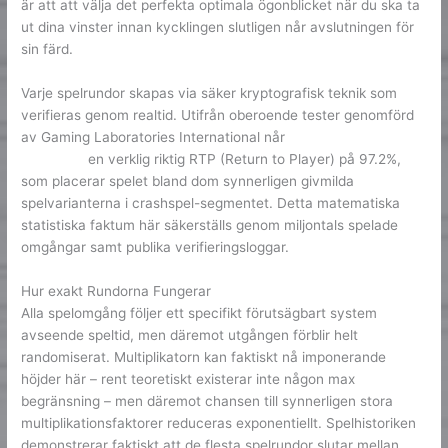
är att att välja det perfekta optimala ögonblicket när du ska ta
ut dina vinster innan kycklingen slutligen når avslutningen för
sin färd.
Varje spelrundor skapas via säker kryptografisk teknik som
verifieras genom realtid. Utifrån oberoende tester genomförd
av Gaming Laboratories International når
Chicken cross the
Road spel
en verklig riktig RTP (Return to Player) på 97.2%,
som placerar spelet bland dom synnerligen givmilda
spelvarianterna i crashspel-segmentet. Detta matematiska
statistiska faktum här säkerställs genom miljontals spelade
omgångar samt publika verifieringsloggar.
Hur exakt Rundorna Fungerar
Alla spelomgång följer ett specifikt förutsägbart system
avseende speltid, men däremot utgången förblir helt
randomiserat. Multiplikatorn kan faktiskt nå imponerande
höjder här – rent teoretiskt existerar inte någon max
begränsning – men däremot chansen till synnerligen stora
multiplikationsfaktorer reduceras exponentiellt. Spelhistoriken
demonstrerar faktiskt att de flesta spelrundor slutar mellan