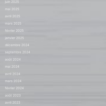
juin 2025
mai 2025
avril 2025
mars 2025
février 2025
janvier 2025
décembre 2024
septembre 2024
août 2024
mai 2024
avril 2024
mars 2024
février 2024
août 2023
avril 2023