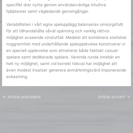
specifikt drar nytta genom användarvänliga intuitiva
hjälptexter samt vägledande genomgångar.
Variabiliteten i vårt egna spelupplägg balanseras omsorgsfullt
för att tillhandahålla såväl spänning och verklig rättvis
möjlighet avseende vinstutfall. Medelst att kombinera statistisk
noggrannhet med underhållande spelupplevelse konstruerar vi
en speciell upplevelse som attraherar både faktiskt casual-
spelare samt dedikerade spelare. Varenda runda innebär en
helt ny möjlighet, samt vid korrekt tidsval har möjlighet att
även modest insatser generera anmärkningsvärd imponerande
avkastning.
←
Article précédent
Article suivant
→