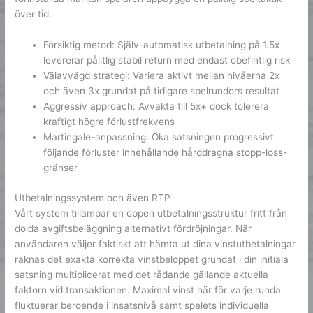
över tid.
Försiktig metod: Själv-automatisk utbetalning på 1.5x
levererar pålitlig stabil return med endast obefintlig risk
Välavvägd strategi: Variera aktivt mellan nivåerna 2x
och även 3x grundat på tidigare spelrundors resultat
Aggressiv approach: Avvakta till 5x+ dock tolerera
kraftigt högre förlustfrekvens
Martingale-anpassning: Öka satsningen progressivt
följande förluster innehållande hårddragna stopp-loss-
gränser
Utbetalningssystem och även RTP
Vårt system tillämpar en öppen utbetalningsstruktur fritt från
dolda avgiftsbeläggning alternativt fördröjningar. När
användaren väljer faktiskt att hämta ut dina vinstutbetalningar
räknas det exakta korrekta vinstbeloppet grundat i din initiala
satsning multiplicerat med det rådande gällande aktuella
faktorn vid transaktionen. Maximal vinst här för varje runda
fluktuerar beroende i insatsnivå samt spelets individuella