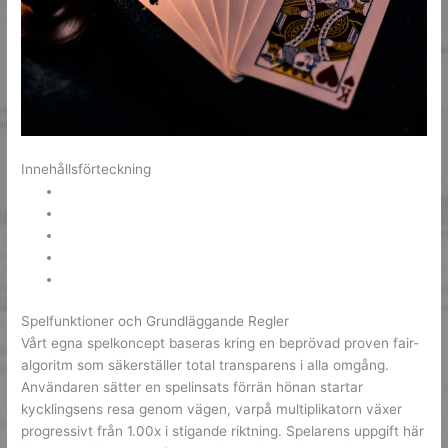
Innehållsförteckning
Spelmekanismer och även Fundamentala Regler
Effektiva Strategier till Avancerade Spelare
Utbetalningsstruktur och RTP
Specialfunktioner samt Bonusrundor
Teknisk Analys gentemot Konkurrerande Crashspel
Spelfunktioner och Grundläggande Regler
Vårt egna spelkoncept baseras kring en beprövad proven fair-
algoritm som säkerställer total transparens i alla omgång.
Användaren sätter en spelinsats förrän hönan startar
kycklingsens resa genom vägen, varpå multiplikatorn växer
progressivt från 1.00x i stigande riktning. Spelarens uppgift här