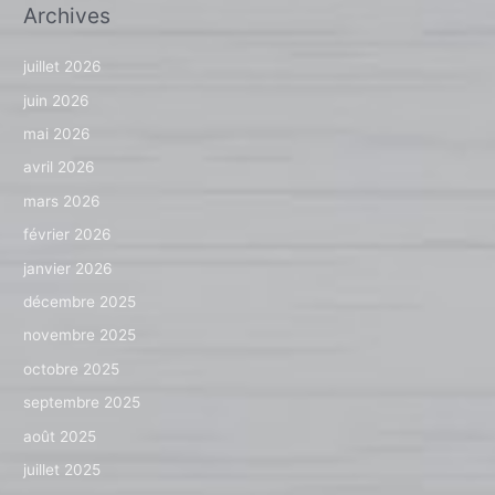
Archives
juillet 2026
juin 2026
mai 2026
avril 2026
mars 2026
février 2026
janvier 2026
décembre 2025
novembre 2025
octobre 2025
septembre 2025
août 2025
juillet 2025