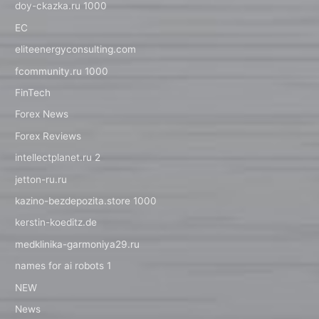
doy-ckazka.ru 1000
EC
eliteenergyconsulting.com
fcommunity.ru 1000
FinTech
Forex News
Forex Reviews
intellectplanet.ru 2
jetton-ru.ru
kazino-bezdepozita.store 1000
kerstin-koeditz.de
medklinika-garmoniya29.ru
names for ai robots 1
NEW
News