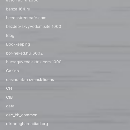
avtolife5.ru 2000
banzai164.ru
beechstreetcafe.com
bezdep-s-vyvodom.site 1000
Blog
Bookkeeping
bor-neked.hu1660Z
bursaguvenelektrik.com 1000
Casino
casino utan svensk licens
CH
CIB
data
dec_bh_common
dikranugharnadiad.org