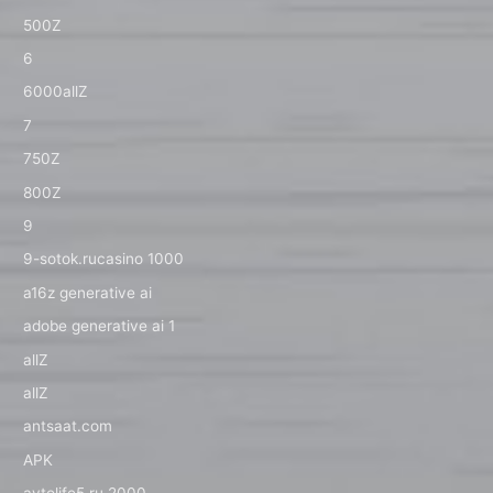
500Z
6
6000allZ
7
750Z
800Z
9
9-sotok.rucasino 1000
a16z generative ai
adobe generative ai 1
allZ
allZ
antsaat.com
APK