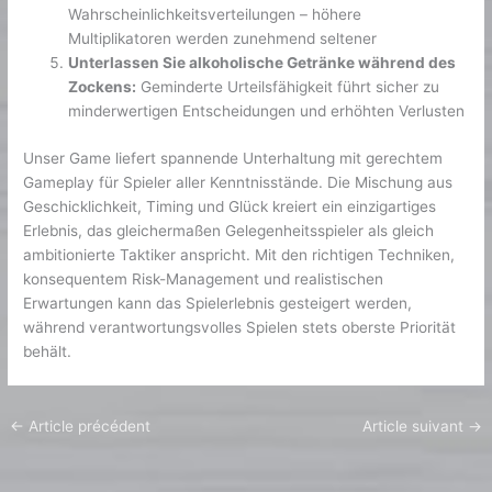
Wahrscheinlichkeitsverteilungen – höhere
Multiplikatoren werden zunehmend seltener
Unterlassen Sie alkoholische Getränke während des
Zockens:
Geminderte Urteilsfähigkeit führt sicher zu
minderwertigen Entscheidungen und erhöhten Verlusten
Unser Game liefert spannende Unterhaltung mit gerechtem
Gameplay für Spieler aller Kenntnisstände. Die Mischung aus
Geschicklichkeit, Timing und Glück kreiert ein einzigartiges
Erlebnis, das gleichermaßen Gelegenheitsspieler als gleich
ambitionierte Taktiker anspricht. Mit den richtigen Techniken,
konsequentem Risk-Management und realistischen
Erwartungen kann das Spielerlebnis gesteigert werden,
während verantwortungsvolles Spielen stets oberste Priorität
behält.
←
Article précédent
Article suivant
→