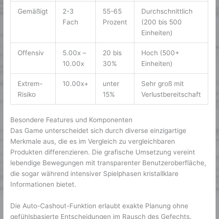
Gemäßigt
2-3
55-65
Durchschnittlich
Fach
Prozent
(200 bis 500
Einheiten)
Offensiv
5.00x –
20 bis
Hoch (500+
10.00x
30%
Einheiten)
Extrem-
10.00x+
unter
Sehr groß mit
Risiko
15%
Verlustbereitschaft
Besondere Features und Komponenten
Das Game unterscheidet sich durch diverse einzigartige
Merkmale aus, die es im Vergleich zu vergleichbaren
Produkten differenzieren. Die grafische Umsetzung vereint
lebendige Bewegungen mit transparenter Benutzeroberfläche,
die sogar während intensiver Spielphasen kristallklare
Informationen bietet.
Die Auto-Cashout-Funktion erlaubt exakte Planung ohne
gefühlsbasierte Entscheidungen im Rausch des Gefechts.