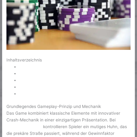
Inhaltsverzeichnis
Fundamentales Spielkonzept und Funktionsweise
Getestete Gewinnstrategien für optimale Auszahlungen
Spezielle Features und Eigenschaften
System- Spezifikationen und Gerechtigkeit
Professionelle Tipps für versierte Spieler
Grundlegendes Gameplay-Prinzip und Mechanik
Das Game kombiniert klassische Elemente mit innovativer
Crash-Mechanik in einer einzigartigen Präsentation. Bei
Chicken Road slot
kontrollieren Spieler ein mutiges Huhn, das
die prekäre Straße passiert, während der Gewinnfaktor