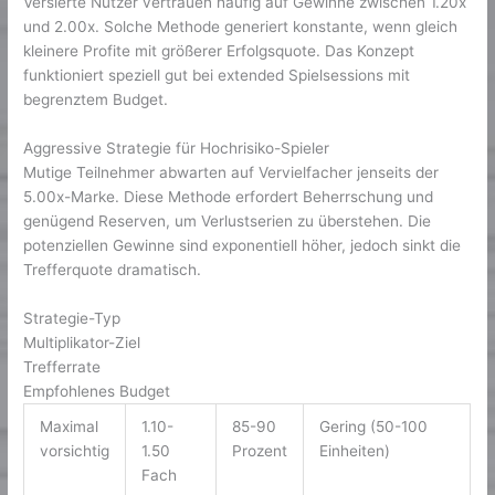
Versierte Nutzer vertrauen häufig auf Gewinne zwischen 1.20x
und 2.00x. Solche Methode generiert konstante, wenn gleich
kleinere Profite mit größerer Erfolgsquote. Das Konzept
funktioniert speziell gut bei extended Spielsessions mit
begrenztem Budget.
Aggressive Strategie für Hochrisiko-Spieler
Mutige Teilnehmer abwarten auf Vervielfacher jenseits der
5.00x-Marke. Diese Methode erfordert Beherrschung und
genügend Reserven, um Verlustserien zu überstehen. Die
potenziellen Gewinne sind exponentiell höher, jedoch sinkt die
Trefferquote dramatisch.
Strategie-Typ
Multiplikator-Ziel
Trefferrate
Empfohlenes Budget
Maximal
1.10-
85-90
Gering (50-100
vorsichtig
1.50
Prozent
Einheiten)
Fach