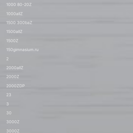
1000 80-20Z
1000allZ
1500 300baZ
1500allZ
1500Z
150gimnasium.ru
2
2000allZ
2000Z
2000ZDP
23
3
30
3000Z
3000Z