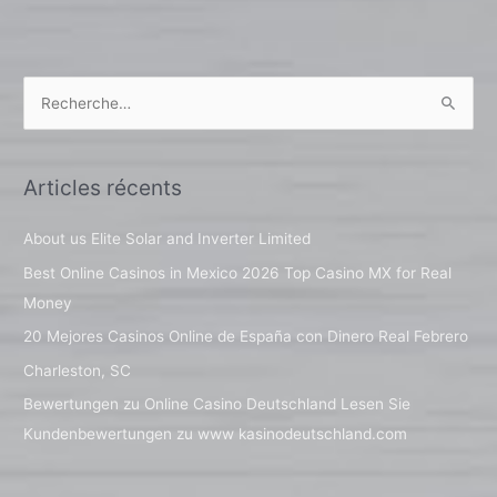
R
e
c
Articles récents
h
e
About us Elite Solar and Inverter Limited
r
Best Online Casinos in Mexico 2026 Top Casino MX for Real
c
Money
h
20 Mejores Casinos Online de España con Dinero Real Febrero
e
Charleston, SC
r
Bewertungen zu Online Casino Deutschland Lesen Sie
Kundenbewertungen zu www kasinodeutschland.com
: