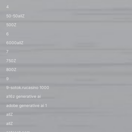
4
50-50allZ
500Z
6
6000allZ
7
750Z
800Z
9
9-sotok.rucasino 1000
a16z generative ai
adobe generative ai 1
allZ
allZ