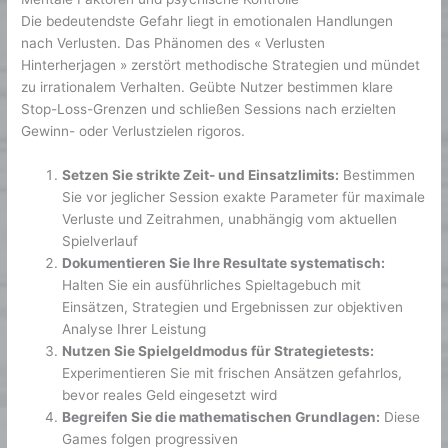
Die bedeutendste Gefahr liegt in emotionalen Handlungen
nach Verlusten. Das Phänomen des « Verlusten
Hinterherjagen » zerstört methodische Strategien und mündet
zu irrationalem Verhalten. Geübte Nutzer bestimmen klare
Stop-Loss-Grenzen und schließen Sessions nach erzielten
Gewinn- oder Verlustzielen rigoros.
Setzen Sie strikte Zeit- und Einsatzlimits:
Bestimmen
Sie vor jeglicher Session exakte Parameter für maximale
Verluste und Zeitrahmen, unabhängig vom aktuellen
Spielverlauf
Dokumentieren Sie Ihre Resultate systematisch:
Halten Sie ein ausführliches Spieltagebuch mit
Einsätzen, Strategien und Ergebnissen zur objektiven
Analyse Ihrer Leistung
Nutzen Sie Spielgeldmodus für Strategietests:
Experimentieren Sie mit frischen Ansätzen gefahrlos,
bevor reales Geld eingesetzt wird
Begreifen Sie die mathematischen Grundlagen:
Diese
Games folgen progressiven