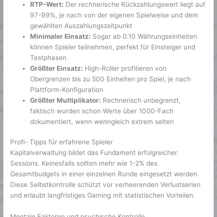
RTP-Wert:
Der rechnerische Rückzahlungswert liegt auf
97-99%, je nach von der eigenen Spielweise und dem
gewählten Auszahlungszeitpunkt
Minimaler Einsatz:
Sogar ab 0.10 Währungseinheiten
können Spieler teilnehmen, perfekt für Einsteiger und
Testphasen
Größter Einsatz:
High-Roller profitieren von
Obergrenzen bis zu 500 Einheiten pro Spiel, je nach
Plattform-Konfiguration
Größter Multiplikator:
Rechnerisch unbegrenzt,
faktisch wurden schon Werte über 1000-Fach
dokumentiert, wenn wenngleich extrem selten
Profi- Tipps für erfahrene Spieler
Kapitalverwaltung bildet das Fundament erfolgreicher
Sessions. Keinesfalls sollten mehr wie 1-2% des
Gesamtbudgets in einer einzelnen Runde eingesetzt werden.
Diese Selbstkontrolle schützt vor verheerenden Verlustserien
und erlaubt langfristiges Gaming mit statistischen Vorteilen.
Mentale Faktoren und psychische Kontrolle