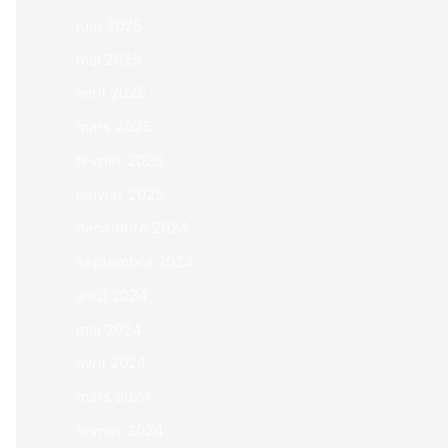
juin 2025
mai 2025
avril 2025
mars 2025
février 2025
janvier 2025
décembre 2024
septembre 2024
août 2024
mai 2024
avril 2024
mars 2024
février 2024