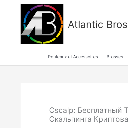
Aller
au
contenu
Atlantic Bros
Rouleaux et Accessoires
Brosses
Cscalp: Бесплатный 
Скальпинга Криптов