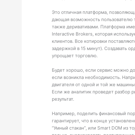
Это отличная платформа, позволяюща
дающая возможность пользователю т
также деривативами. Платформа име
Interactive Brokers, которая использ
клиентов. Все котировки поставляют
задержкой в 15 минут). Создавать о
упрощает торговлю.
Будет хорошо, если сервис можно д
если возникла необходимость. Напри
двигателя от одной и той же машины
Если же аналитик проведет разбор р
результат.
Например, поделить финансовый пор
гарантирует, что в конце установлен
“Умный стакан”, или Smart DOM из т