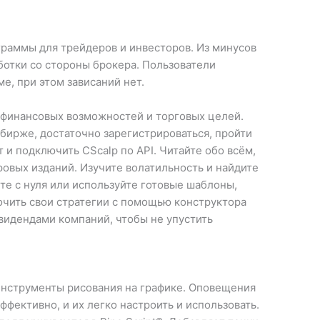
раммы для трейдеров и инвесторов. Из минусов
отки со стороны брокера. Пользователи
е, при этом зависаний нет.
х финансовых возможностей и торговых целей.
бирже, достаточно зарегистрироваться, пройти
 и подключить CScalp по API. Читайте обо всём,
ировых изданий. Изучите волатильность и найдите
е с нуля или используйте готовые шаблоны,
точить свои стратегии с помощью конструктора
видендами компаний, чтобы не упустить
инструменты рисования на графике. Оповещения
ффективно, и их легко настроить и использовать.