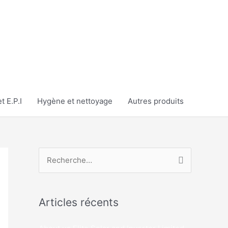
t E.P.I
Hygène et nettoyage
Autres produits
R
e
c
Articles récents
h
e