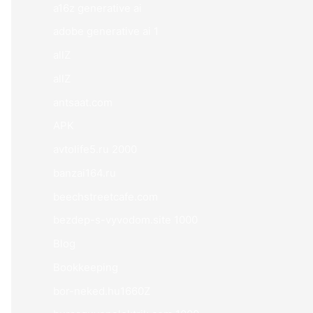
a16z generative ai
adobe generative ai 1
allZ
allZ
antsaat.com
APK
avtolife5.ru 2000
banzai164.ru
beechstreetcafe.com
bezdep-s-vyvodom.site 1000
Blog
Bookkeeping
bor-neked.hu1660Z