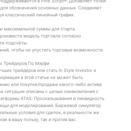
поддерживаются в Pine Script®. Добавляет точки
 для обозначения основных данных. Соединяет
уя классический линейный график.
и максимальной суммы для старта.
роизвести модель торговли согласно
ти подсчёты.
ний, чтобы не упустить торговые возможности.
х Трейдеров По Мэрфи
ших трейдеров или стать In Style Investor и
формация в этой статье не может быть
анию или покупке/продаже какого-либо актива
ье ситуации описаны с целью ознакомления с
атформы ATAS. Проскальзывания и ликвидность
вещи для моделирования. Биржевой симулятор
еальные условия для сделок, в реальности же
ак в вашу пользу, так и против вас.