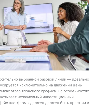
осительно выбранной базовой линии — идеально
кусируется исключительно на движении цены,
мках этого японского графика. Об особенностях
сказывает независимый инвестиционный
рфейс платформы должен должен быть простым и
/articles/17879/twitter-po-prezhnemu-