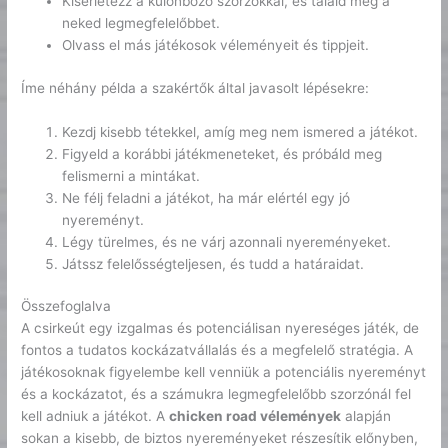
Kísérletezz a különböző szorzókkal, és találd meg a
neked legmegfelelőbbet.
Olvass el más játékosok véleményeit és tippjeit.
Íme néhány példa a szakértők által javasolt lépésekre:
Kezdj kisebb tétekkel, amíg meg nem ismered a játékot.
Figyeld a korábbi játékmeneteket, és próbáld meg
felismerni a mintákat.
Ne félj feladni a játékot, ha már elértél egy jó
nyereményt.
Légy türelmes, és ne várj azonnali nyereményeket.
Játssz felelősségteljesen, és tudd a határaidat.
Összefoglalva
A csirkeút egy izgalmas és potenciálisan nyereséges játék, de
fontos a tudatos kockázatvállalás és a megfelelő stratégia. A
játékosoknak figyelembe kell venniük a potenciális nyereményt
és a kockázatot, és a számukra legmegfelelőbb szorzónál fel
kell adniuk a játékot. A
chicken road vélemények
alapján
sokan a kisebb, de biztos nyereményeket részesítik előnyben,