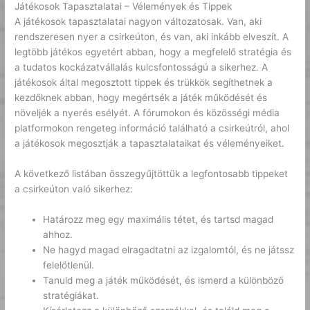
Játékosok Tapasztalatai – Vélemények és Tippek
A játékosok tapasztalatai nagyon változatosak. Van, aki
rendszeresen nyer a csirkeúton, és van, aki inkább elveszít. A
legtöbb játékos egyetért abban, hogy a megfelelő stratégia és
a tudatos kockázatvállalás kulcsfontosságú a sikerhez. A
játékosok által megosztott tippek és trükkök segíthetnek a
kezdőknek abban, hogy megértsék a játék működését és
növeljék a nyerés esélyét. A fórumokon és közösségi média
platformokon rengeteg információ található a csirkeútról, ahol
a játékosok megosztják a tapasztalataikat és véleményeiket.
A következő listában összegyűjtöttük a legfontosabb tippeket
a csirkeúton való sikerhez:
Határozz meg egy maximális tétet, és tartsd magad
ahhoz.
Ne hagyd magad elragadtatni az izgalomtól, és ne játssz
felelőtlenül.
Tanuld meg a játék működését, és ismerd a különböző
stratégiákat.