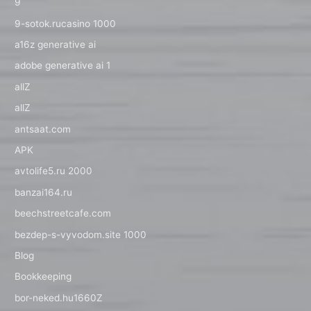
9
9-sotok.rucasino 1000
a16z generative ai
adobe generative ai 1
allZ
allZ
antsaat.com
APK
avtolife5.ru 2000
banzai164.ru
beechstreetcafe.com
bezdep-s-vyvodom.site 1000
Blog
Bookkeeping
bor-neked.hu1660Z