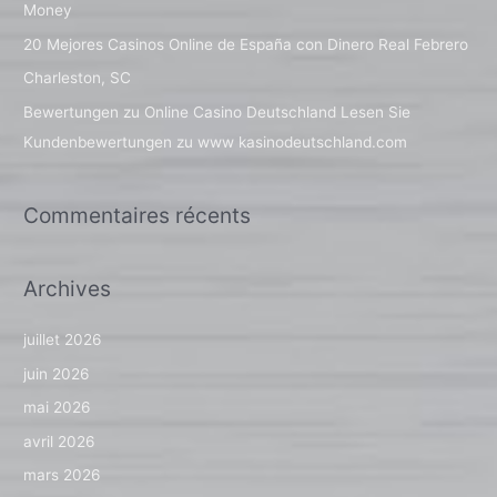
Money
h
20 Mejores Casinos Online de España con Dinero Real Febrero
e
Charleston, SC
r
Bewertungen zu Online Casino Deutschland Lesen Sie
Kundenbewertungen zu www kasinodeutschland.com
:
Commentaires récents
Archives
juillet 2026
juin 2026
mai 2026
avril 2026
mars 2026