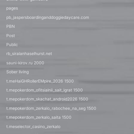
pages
pb_jaspersboardinganddoggiedaycare.com
PBN
Post
Public
rb_siralanhaselhurst.net
sauni-kirov.ru 2000
Sober living
t.meHaiGHRollerEMpire_2026 1500
t.mepokerdom_ofitsialnii_sait_igrat 1500
t.mepokerdom_skachat_android2026 1500
t.mepokerdom_zerkalo_rabochee_na_seg 1500
t.mepokerdom_zerkalo_saita 1500
t.meselector_casino_zerkalo