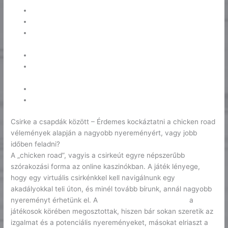
A Csirkeút Játékmenete – Hogyan Működik?
Stratégiák a Csirkeúton – Mikor Érdemes Feladni?
A Csirkeút Játék Lelki Oldala – A Kockázatvállalás
Pszichológiája
A Kisebb Nyeremények Előnyei
A Nagy Nyeremények Vonzalma – A Túlzott Kockázat
Veszélyei
Játékosok Tapasztalatai – Vélemények és Tippek
Összefoglalva
Csirke a csapdák között – Érdemes kockáztatni a chicken road
vélemények alapján a nagyobb nyereményért, vagy jobb
időben feladni?
A „chicken road”, vagyis a csirkeút egyre népszerűbb
szórakozási forma az online kaszinókban. A játék lényege,
hogy egy virtuális csirkénkkel kell navigálnunk egy
akadályokkal teli úton, és minél tovább bírunk, annál nagyobb
nyereményt érhetünk el. A
chicken road vélemények
a
játékosok körében megosztottak, hiszen bár sokan szeretik az
izgalmat és a potenciális nyereményeket, másokat elriaszt a