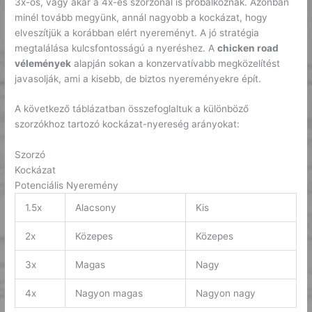
3x-os, vagy akár a 4x-es szorzónál is próbálkoznak. Azonban
minél tovább megyünk, annál nagyobb a kockázat, hogy
elveszítjük a korábban elért nyereményt. A jó stratégia
megtalálása kulcsfontosságú a nyeréshez. A
chicken road
vélemények
alapján sokan a konzervatívabb megközelítést
javasolják, ami a kisebb, de biztos nyereményekre épít.
A következő táblázatban összefoglaltuk a különböző
szorzókhoz tartozó kockázat-nyereség arányokat:
Szorzó
Kockázat
Potenciális Nyeremény
1.5x
Alacsony
Kis
2x
Közepes
Közepes
3x
Magas
Nagy
4x
Nagyon magas
Nagyon nagy