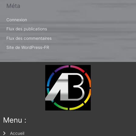
Méta
Connexion
Flux des publications
Flux des commentaires
Site de WordPress-FR
Menu :
Accueil