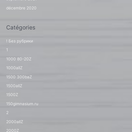
décembre 2020
Catégories
! Без рубрики
1
1000 80-20Z
1000allZ
1500 300baZ
1500allZ
1500Z
150gimnasium.ru
2
2000allZ
2000Z