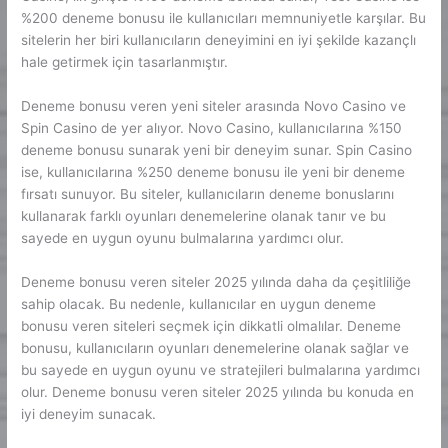
%200 deneme bonusu ile kullanıcıları memnuniyetle karşılar. Bu
sitelerin her biri kullanıcıların deneyimini en iyi şekilde kazançlı
hale getirmek için tasarlanmıştır.
Deneme bonusu veren yeni siteler arasında Novo Casino ve
Spin Casino de yer alıyor. Novo Casino, kullanıcılarına %150
deneme bonusu sunarak yeni bir deneyim sunar. Spin Casino
ise, kullanıcılarına %250 deneme bonusu ile yeni bir deneme
fırsatı sunuyor. Bu siteler, kullanıcıların deneme bonuslarını
kullanarak farklı oyunları denemelerine olanak tanır ve bu
sayede en uygun oyunu bulmalarına yardımcı olur.
Deneme bonusu veren siteler 2025 yılında daha da çeşitliliğe
sahip olacak. Bu nedenle, kullanıcılar en uygun deneme
bonusu veren siteleri seçmek için dikkatli olmalılar. Deneme
bonusu, kullanıcıların oyunları denemelerine olanak sağlar ve
bu sayede en uygun oyunu ve stratejileri bulmalarına yardımcı
olur. Deneme bonusu veren siteler 2025 yılında bu konuda en
iyi deneyim sunacak.