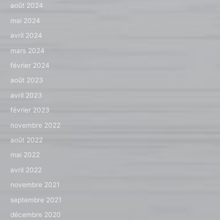
août 2024
mai 2024
avril 2024
mars 2024
février 2024
août 2023
avril 2023
février 2023
novembre 2022
août 2022
mai 2022
avril 2022
novembre 2021
septembre 2021
décembre 2020