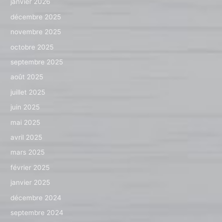
janvier 2026
décembre 2025
novembre 2025
octobre 2025
septembre 2025
août 2025
juillet 2025
juin 2025
mai 2025
avril 2025
mars 2025
février 2025
janvier 2025
décembre 2024
septembre 2024