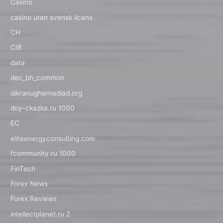
Casino
casino utan svensk licens
CH
CIB
data
dec_bh_common
dikranugharnadiad.org
doy-ckazka.ru 1000
EC
eliteenergyconsulting.com
fcommunity.ru 1000
FinTech
Forex News
Forex Reviews
intellectplanet.ru 2