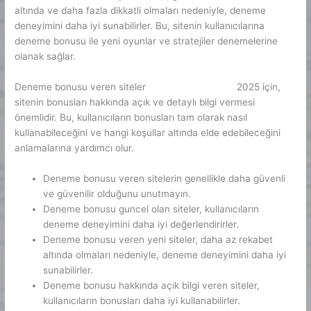
altında ve daha fazla dikkatli olmaları nedeniyle, deneme
deneyimini daha iyi sunabilirler. Bu, sitenin kullanıcılarına
deneme bonusu ile yeni oyunlar ve stratejiler denemelerine
olanak sağlar.
Deneme bonusu veren siteler
bonus veren siteler
2025 için,
sitenin bonusları hakkında açık ve detaylı bilgi vermesi
önemlidir. Bu, kullanıcıların bonusları tam olarak nasıl
kullanabileceğini ve hangi koşullar altında elde edebileceğini
anlamalarına yardımcı olur.
Deneme bonusu veren sitelerin genellikle daha güvenli
ve güvenilir olduğunu unutmayın.
Deneme bonusu guncel olan siteler, kullanıcıların
deneme deneyimini daha iyi değerlendirirler.
Deneme bonusu veren yeni siteler, daha az rekabet
altında olmaları nedeniyle, deneme deneyimini daha iyi
sunabilirler.
Deneme bonusu hakkında açık bilgi veren siteler,
kullanıcıların bonusları daha iyi kullanabilirler.