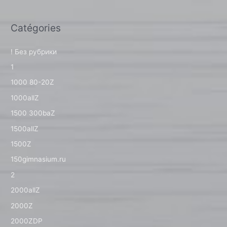
Catégories
! Без рубрики
1
1000 80-20Z
1000allZ
1500 300baZ
1500allZ
1500Z
150gimnasium.ru
2
2000allZ
2000Z
2000ZDP