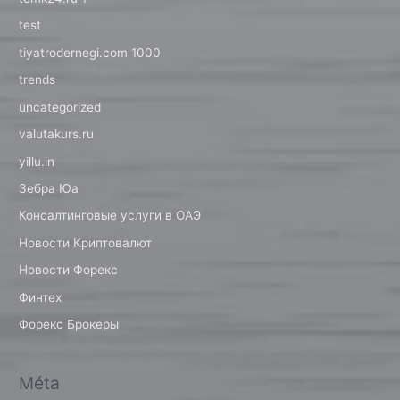
test
tiyatrodernegi.com 1000
trends
uncategorized
valutakurs.ru
yillu.in
Зебра Юа
Консалтинговые услуги в ОАЭ
Новости Криптовалют
Новости Форекс
Финтех
Форекс Брокеры
Méta