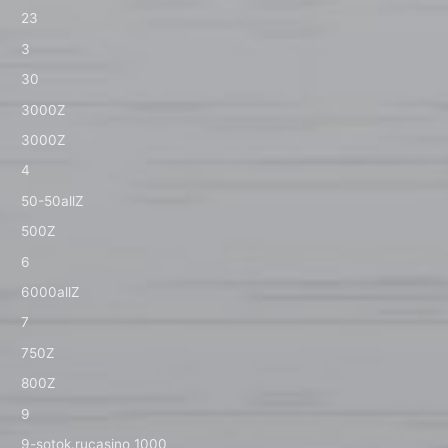
23
3
30
3000Z
3000Z
4
50-50allZ
500Z
6
6000allZ
7
750Z
800Z
9
9-sotok.rucasino 1000