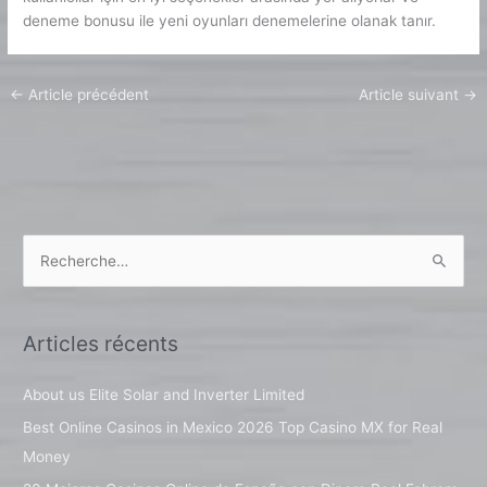
deneme bonusu ile yeni oyunları denemelerine olanak tanır.
←
Article précédent
Article suivant
→
R
e
c
Articles récents
h
e
About us Elite Solar and Inverter Limited
r
Best Online Casinos in Mexico 2026 Top Casino MX for Real
c
Money
h