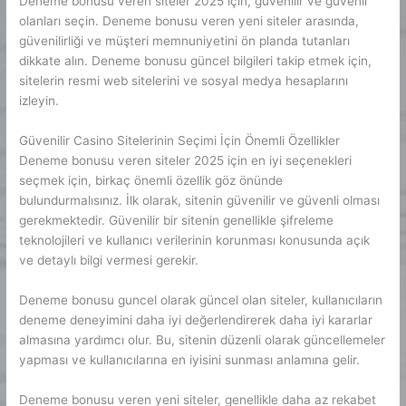
Deneme bonusu veren siteler 2025 için, güvenilir ve güvenli
olanları seçin. Deneme bonusu veren yeni siteler arasında,
güvenilirliği ve müşteri memnuniyetini ön planda tutanları
dikkate alın. Deneme bonusu güncel bilgileri takip etmek için,
sitelerin resmi web sitelerini ve sosyal medya hesaplarını
izleyin.
Güvenilir Casino Sitelerinin Seçimi İçin Önemli Özellikler
Deneme bonusu veren siteler 2025 için en iyi seçenekleri
seçmek için, birkaç önemli özellik göz önünde
bulundurmalısınız. İlk olarak, sitenin güvenilir ve güvenli olması
gerekmektedir. Güvenilir bir sitenin genellikle şifreleme
teknolojileri ve kullanıcı verilerinin korunması konusunda açık
ve detaylı bilgi vermesi gerekir.
Deneme bonusu guncel olarak güncel olan siteler, kullanıcıların
deneme deneyimini daha iyi değerlendirerek daha iyi kararlar
almasına yardımcı olur. Bu, sitenin düzenli olarak güncellemeler
yapması ve kullanıcılarına en iyisini sunması anlamına gelir.
Deneme bonusu veren yeni siteler, genellikle daha az rekabet