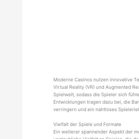
Moderne Casinos nutzen innovative Te
Virtual Reality (VR) und Augmented Rea
Spielwelt, sodass die Spieler sich fühl
Entwicklungen tragen dazu bei, die Bar
verringern und ein nahtloses Spielerle
Vielfalt der Spiele und Formate
Ein weiterer spannender Aspekt der m