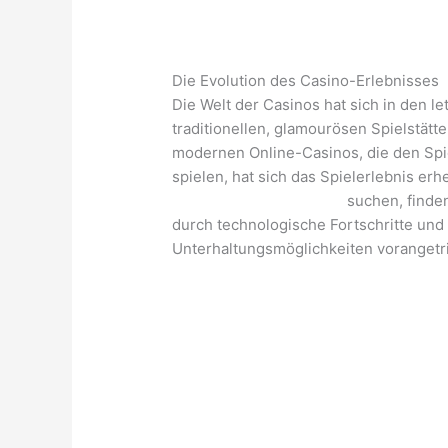
/
Public
/ Par
Karine2
Die Evolution des Casino-Erlebnisses
Die Welt der Casinos hat sich in den l
traditionellen, glamourösen Spielstätt
modernen Online-Casinos, die den Spiel
spielen, hat sich das Spielerlebnis er
wettanbieter ohne oasis
suchen, finde
durch technologische Fortschritte und
Unterhaltungsmöglichkeiten vorangetr