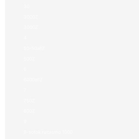
30
3000Z
3000Z
4
50-50allZ
500Z
6
6000allZ
7
750Z
800Z
9
9-sotok.rucasino 1000