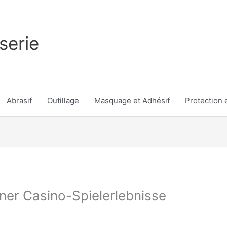
serie
Abrasif
Outillage
Masquage et Adhésif
Protection e
ner Casino-Spielerlebnisse