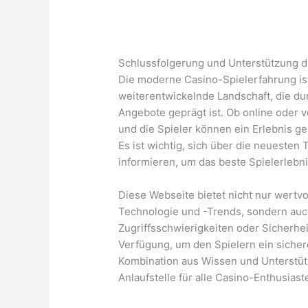
Schlussfolgerung und Unterstützung d
Die moderne Casino-Spielerfahrung ist
weiterentwickelnde Landschaft, die dur
Angebote geprägt ist. Ob online oder v
und die Spieler können ein Erlebnis ge
Es ist wichtig, sich über die neuesten
informieren, um das beste Spielerlebn
Diese Webseite bietet nicht nur wertv
Technologie und -Trends, sondern auc
Zugriffsschwierigkeiten oder Sicherhe
Verfügung, um den Spielern ein sicher
Kombination aus Wissen und Unterstüt
Anlaufstelle für alle Casino-Enthusiast