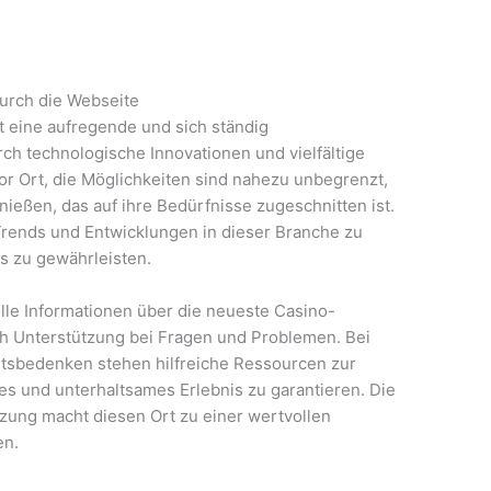
urch die Webseite
 eine aufregende und sich ständig
ch technologische Innovationen und vielfältige
or Ort, die Möglichkeiten sind nahezu unbegrenzt,
nießen, das auf ihre Bedürfnisse zugeschnitten ist.
 Trends und Entwicklungen in dieser Branche zu
is zu gewährleisten.
olle Informationen über die neueste Casino-
h Unterstützung bei Fragen und Problemen. Bei
itsbedenken stehen hilfreiche Ressourcen zur
es und unterhaltsames Erlebnis zu garantieren. Die
zung macht diesen Ort zu einer wertvollen
en.