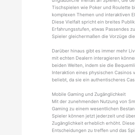
unglaubliche Vielfalt an Spielen, die 
Tischspielen wie Poker und Roulette b
komplexen Themen und interaktiven El
Diese Vielfalt spricht ein breites Publ
Erfahrungsstufen, etwas Passendes zu
Spieler gleichermaßen die Vorzüge di
Darüber hinaus gibt es immer mehr Live
mit echten Dealern interagieren könn
beiden Welten, indem sie die Bequemli
Interaktion eines physischen Casinos
beliebt, da sie ein authentischeres Cas
Mobile Gaming und Zugänglichkeit
Mit der zunehmenden Nutzung von Sma
Gaming zu einem wesentlichen Bestan
Spieler können jetzt jederzeit und über
Zugänglichkeit erheblich erhöht. Diese 
Entscheidungen zu treffen und das Spiel