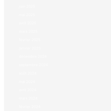
juin 2025
mai 2025
avril 2025
mars 2025
février 2025
janvier 2025
décembre 2024
septembre 2024
août 2024
mai 2024
avril 2024
mars 2024
février 2024