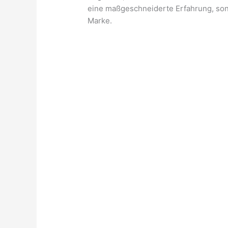
eine maßgeschneiderte Erfahrung, sond
Marke.