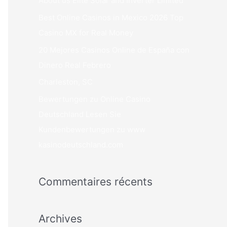
About us Elite Solar and Inverter Limited
r
Best Online Casinos in Mexico 2026 Top
c
Casino MX for Real Money
h
20 Mejores Casinos Online de España con
e
Dinero Real Febrero
r
Charleston, SC
Bewertungen zu Online Casino
:
Deutschland Lesen Sie
Kundenbewertungen zu www
kasinodeutschland.com
Commentaires récents
Archives