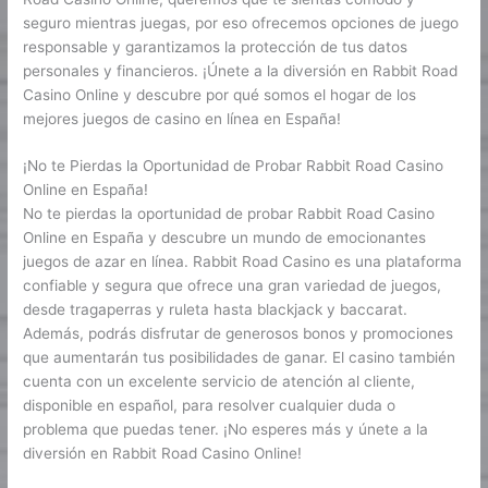
seguro mientras juegas, por eso ofrecemos opciones de juego
responsable y garantizamos la protección de tus datos
personales y financieros. ¡Únete a la diversión en Rabbit Road
Casino Online y descubre por qué somos el hogar de los
mejores juegos de casino en línea en España!
¡No te Pierdas la Oportunidad de Probar Rabbit Road Casino
Online en España!
No te pierdas la oportunidad de probar Rabbit Road Casino
Online en España y descubre un mundo de emocionantes
juegos de azar en línea. Rabbit Road Casino es una plataforma
confiable y segura que ofrece una gran variedad de juegos,
desde tragaperras y ruleta hasta blackjack y baccarat.
Además, podrás disfrutar de generosos bonos y promociones
que aumentarán tus posibilidades de ganar. El casino también
cuenta con un excelente servicio de atención al cliente,
disponible en español, para resolver cualquier duda o
problema que puedas tener. ¡No esperes más y únete a la
diversión en Rabbit Road Casino Online!