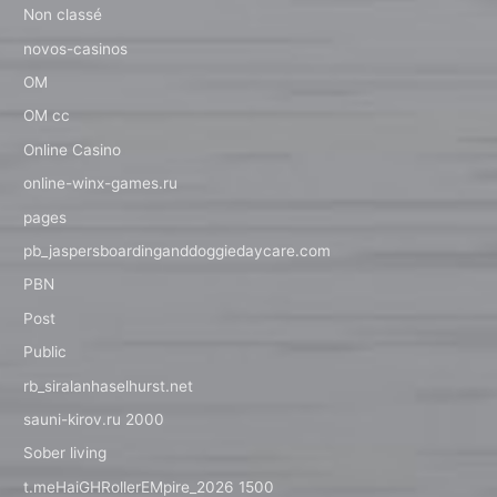
Non classé
novos-casinos
OM
OM cc
Online Casino
online-winx-games.ru
pages
pb_jaspersboardinganddoggiedaycare.com
PBN
Post
Public
rb_siralanhaselhurst.net
sauni-kirov.ru 2000
Sober living
t.meHaiGHRollerEMpire_2026 1500