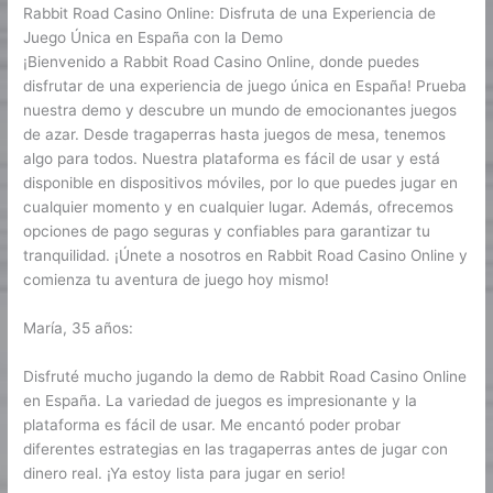
Rabbit Road Casino Online: Disfruta de una Experiencia de
Juego Única en España con la Demo
¡Bienvenido a Rabbit Road Casino Online, donde puedes
disfrutar de una experiencia de juego única en España! Prueba
nuestra demo y descubre un mundo de emocionantes juegos
de azar. Desde tragaperras hasta juegos de mesa, tenemos
algo para todos. Nuestra plataforma es fácil de usar y está
disponible en dispositivos móviles, por lo que puedes jugar en
cualquier momento y en cualquier lugar. Además, ofrecemos
opciones de pago seguras y confiables para garantizar tu
tranquilidad. ¡Únete a nosotros en Rabbit Road Casino Online y
comienza tu aventura de juego hoy mismo!
María, 35 años:
Disfruté mucho jugando la demo de Rabbit Road Casino Online
en España. La variedad de juegos es impresionante y la
plataforma es fácil de usar. Me encantó poder probar
diferentes estrategias en las tragaperras antes de jugar con
dinero real. ¡Ya estoy lista para jugar en serio!