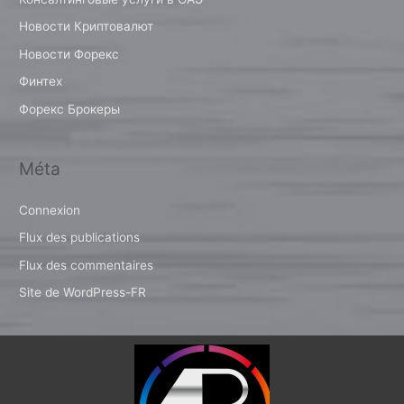
Новости Криптовалют
Новости Форекс
Финтех
Форекс Брокеры
Méta
Connexion
Flux des publications
Flux des commentaires
Site de WordPress-FR