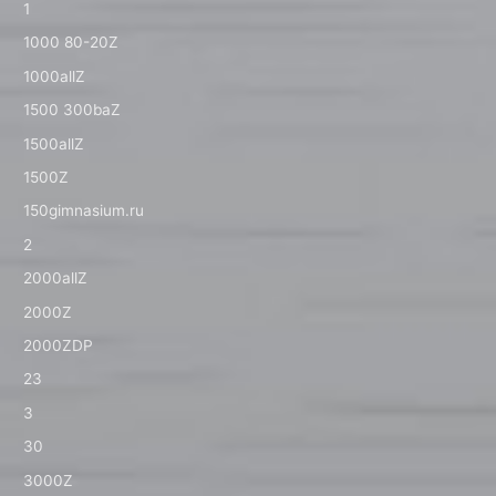
1
1000 80-20Z
1000allZ
1500 300baZ
1500allZ
1500Z
150gimnasium.ru
2
2000allZ
2000Z
2000ZDP
23
3
30
3000Z