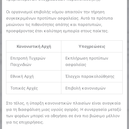
Οι οργανισμοί επιβολής νόμου απαιτούν την τήρηση
συγκεκριμένων προτύπων ασφαλείας. Αυτά τα πρότυπα
μειώνουν τις πιθανότητες απάτης και παρατυπιών,
προσφέροντας έτσι καλύτερη εμπειρία στους παίκτες.
Κανονιστική Αρχή
Υποχρεώσεις
Επιτροπή Τυχερών
Εκπλήρωση προτύπων
Παιχνιδιών
ασφαλείας
Εθνική Αρχή
Έλεγχοι παρακολούθησης
Τοπικές Αρχές
Επιβολή κανονισμών
Στο τέλος, η ύπαρξη κανονιστικών πλαισίων είναι αναγκαία
για τη διασφάλιση μιας υγιούς αγοράς. Η συνεργασία μεταξύ
των φορέων μπορεί να οδηγήσει σε ένα πιο βιώσιμο μέλλον
για τις επιχειρήσεις.