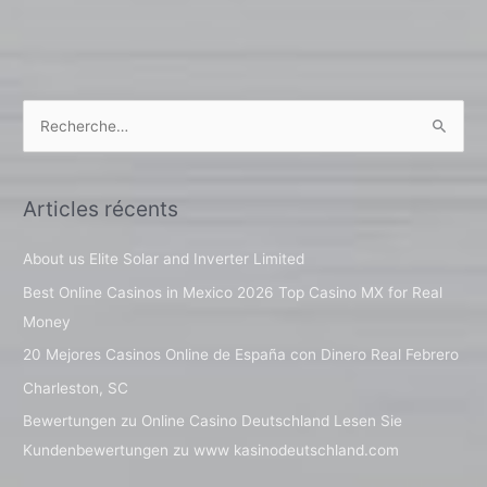
R
e
c
Articles récents
h
e
About us Elite Solar and Inverter Limited
r
Best Online Casinos in Mexico 2026 Top Casino MX for Real
c
Money
h
20 Mejores Casinos Online de España con Dinero Real Febrero
e
Charleston, SC
r
Bewertungen zu Online Casino Deutschland Lesen Sie
Kundenbewertungen zu www kasinodeutschland.com
: