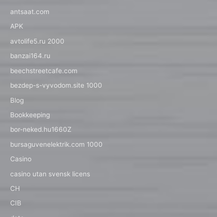
antsaat.com
APK
avtolife5.ru 2000
banzai164.ru
beechstreetcafe.com
bezdep-s-vyvodom.site 1000
Blog
Bookkeeping
bor-neked.hu1660Z
bursaguvenelektrik.com 1000
Casino
casino utan svensk licens
CH
CIB