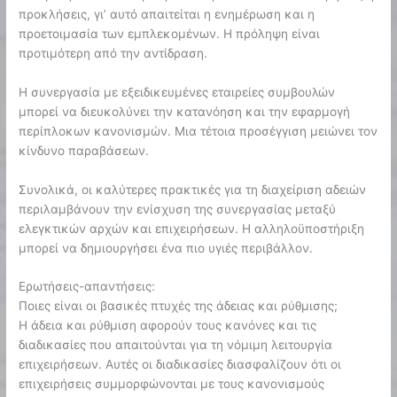
προκλήσεις, γι’ αυτό απαιτείται η ενημέρωση και η
προετοιμασία των εμπλεκομένων. Η πρόληψη είναι
προτιμότερη από την αντίδραση.
Η συνεργασία με εξειδικευμένες εταιρείες συμβουλών
μπορεί να διευκολύνει την κατανόηση και την εφαρμογή
περίπλοκων κανονισμών. Μια τέτοια προσέγγιση μειώνει τον
κίνδυνο παραβάσεων.
Συνολικά, οι καλύτερες πρακτικές για τη διαχείριση αδειών
περιλαμβάνουν την ενίσχυση της συνεργασίας μεταξύ
ελεγκτικών αρχών και επιχειρήσεων. Η αλληλοϋποστήριξη
μπορεί να δημιουργήσει ένα πιο υγιές περιβάλλον.
Ερωτήσεις-απαντήσεις:
Ποιες είναι οι βασικές πτυχές της άδειας και ρύθμισης;
Η άδεια και ρύθμιση αφορούν τους κανόνες και τις
διαδικασίες που απαιτούνται για τη νόμιμη λειτουργία
επιχειρήσεων. Αυτές οι διαδικασίες διασφαλίζουν ότι οι
επιχειρήσεις συμμορφώνονται με τους κανονισμούς