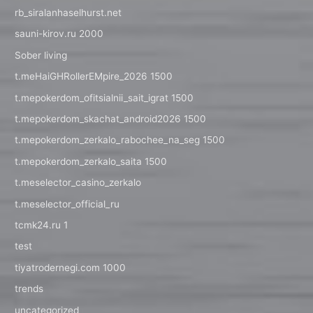
rb_siralanhaselhurst.net
sauni-kirov.ru 2000
Sober living
t.meHaiGHRollerEMpire_2026 1500
t.mepokerdom_ofitsialnii_sait_igrat 1500
t.mepokerdom_skachat_android2026 1500
t.mepokerdom_zerkalo_rabochee_na_seg 1500
t.mepokerdom_zerkalo_saita 1500
t.meselector_casino_zerkalo
t.meselector_official_ru
tcmk24.ru 1
test
tiyatrodernegi.com 1000
trends
uncategorized