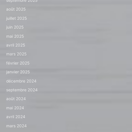
septembre 2025
août 2025
juillet 2025
juin 2025
mai 2025
avril 2025
mars 2025
février 2025
janvier 2025
décembre 2024
septembre 2024
août 2024
mai 2024
avril 2024
mars 2024