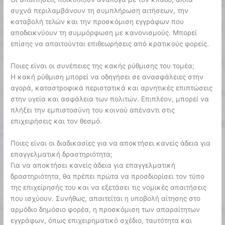
συχνά περιλαμβάνουν τη συμπλήρωση αιτήσεων, την
καταβολή τελών και την προσκόμιση εγγράφων που
αποδεικνύουν τη συμμόρφωση με κανονισμούς. Μπορεί
επίσης να απαιτούνται επιθεωρήσεις από κρατικούς φορείς.
Ποιες είναι οι συνέπειες της κακής ρύθμισης του τομέα;
Η κακή ρύθμιση μπορεί να οδηγήσει σε ανασφάλειες στην
αγορά, καταστροφικά περιστατικά και αρνητικές επιπτώσεις
στην υγεία και ασφάλεια των πολιτών. Επιπλέον, μπορεί να
πλήξει την εμπιστοσύνη του κοινού απέναντι στις
επιχειρήσεις και τον θεσμό.
Ποιες είναι οι διαδικασίες για να αποκτήσει κανείς άδεια για
επαγγελματική δραστηριότητα;
Για να αποκτήσει κανείς άδεια για επαγγελματική
δραστηριότητα, θα πρέπει πρώτα να προσδιορίσει τον τύπο
της επιχείρησής του και να εξετάσει τις νομικές απαιτήσεις
που ισχύουν. Συνήθως, απαιτείται η υποβολή αίτησης στο
αρμόδιο δημόσιο φορέα, η προσκόμιση των απαραίτητων
εγγράφων, όπως επιχειρηματικό σχέδιο, ταυτότητα και