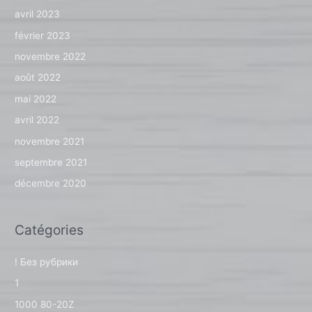
avril 2023
février 2023
novembre 2022
août 2022
mai 2022
avril 2022
novembre 2021
septembre 2021
décembre 2020
Catégories
! Без рубрики
1
1000 80-20Z