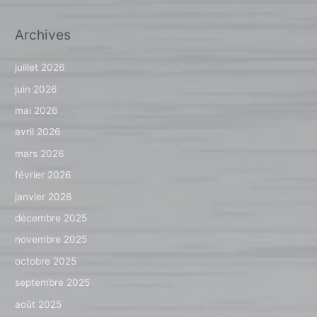
Archives
juillet 2026
juin 2026
mai 2026
avril 2026
mars 2026
février 2026
janvier 2026
décembre 2025
novembre 2025
octobre 2025
septembre 2025
août 2025