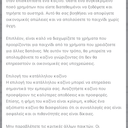
όταν επισκέπτεστε ένα καζίνο. Θέστε ένα συγκεκριμένο
ποσό χρημάτων που είστε διατεθειμένοι να ξοδέψετε και
τηρήστε το αυστηρά. Αυτό θα σας βοηθήσει να αποφύγετε
οικονομικές απώλειες και να απολαύσετε το παιχνίδι χωρίς
άγχη.
Επιπλέον, είναι καλό να διαχωρίζετε τα χρήματα που
προορίζονται για παιχνίδι από τα χρήματα που χρειάζεστε
για άλλες δαπάνες. Με αυτόν τον τρόπο, θα μπορείτε να
απολαμβάνετε το καζίνο γνώριζοντας ότι δεν θα
επηρεαστούν οι οικονομικές σας υποχρεώσεις.
Επιλογή του κατάλληλου καζίνο
Η επιλογή του κατάλληλου καζίνο μπορεί να επηρεάσει
σημαντικά την εμπειρία σας. Αναζητήστε καζίνο που
προσφέρουν τις καλύτερες αποδόσεις και προσφορές.
Επίσης, η φήμη του καζίνο είναι κρίσιμη, καθώς ένα
αξιόπιστο καζίνο θα διασφαλίσει ότι οι συναλλαγές σας είναι
ασφαλείς και οι πιθανότητές σας είναι δίκαιες.
Μην παραβλέπετε τις κριτικές άλλων παικτών. Οι