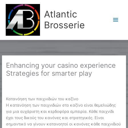
Aller
Men
au
Atlantic
contenu
princ
Brosserie
Enhancing your casino experience
Strategies for smarter play
/
Non classé
/ Par
Karine2
Κατανόηση των παιχνιδιών του καζίνο
Η κατανόηση των παιχνιδιών στο καζίνο είναι θεμελιώδης
για μια ευχάριστη και κερδοφόρα εμπειρία. Κάθε παιχνίδι
έχει τους δικούς του κανόνες και στρατηγικές. Είναι
σημαντικό να γίνουν κατανοητοί οι κανόνες κάθε παιχνιδιού