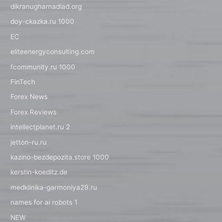
dikranugharnadiad.org
doy-ckazka.ru 1000
EC
eliteenergyconsulting.com
fcommunity.ru 1000
FinTech
Forex News
Forex Reviews
intellectplanet.ru 2
jetton-ru.ru
kazino-bezdepozita.store 1000
kerstin-koeditz.de
medklinika-garmoniya29.ru
names for ai robots 1
NEW