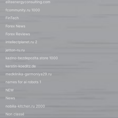
eliteenergyconsulting.com
fcommunity.ru 1000
FinTech
Forex News
Forex Reviews
intellectplanet.ru 2
jetton-ru.ru
kazino-bezdepozita.store 1000
kerstin-koeditz.de
medklinika-garmoniya29.ru
names for ai robots 1
NEW
News
nobilia-kitchen.ru 2000
Non classé