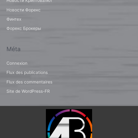
Новости Криптовалют
Новости Форекс
Финтех
Форекс Брокеры
Méta
Connexion
Flux des publications
Flux des commentaires
Site de WordPress-FR