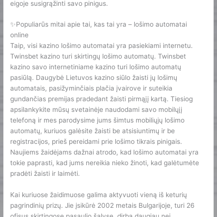
eigoje susigrąžinti savo pinigus.
✨Populiarūs mitai apie tai, kas tai yra – lošimo automatai
online
Taip, visi kazino lošimo automatai yra pasiekiami internetu.
Twinsbet kazino turi skirtingų lošimo automatų. Twinsbet
kazino savo internetiniame kazino turi lošimo automatų
pasiūlą. Daugybė Lietuvos kazino siūlo žaisti jų lošimų
automatais, pasižyminčiais plačia įvairove ir suteikia
gundančias premijas pradedant žaisti pirmąjį kartą. Tiesiog
apsilankykite mūsų svetainėje naudodami savo mobilųjį
telefoną ir mes parodysime jums šimtus mobiliųjų lošimo
automatų, kuriuos galėsite žaisti be atsisiuntimų ir be
registracijos, prieš pereidami prie lošimo tikrais pinigais.
Naujiems žaidėjams dažnai atrodo, kad lošimo automatai yra
tokie paprasti, kad jums nereikia nieko žinoti, kad galėtumėte
pradėti žaisti ir laimėti.
Kai kuriuose žaidimuose galima aktyvuoti vieną iš keturių
pagrindinių prizų. Jie įsikūrė 2002 metais Bulgarijoje, turi 26
ofisus skirtingose pasaulio šalyse, dirba daugiau nei