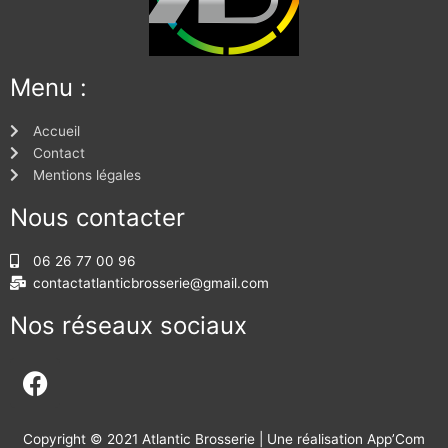
Menu :
Accueil
Contact
Mentions légales
Nous contacter
06 26 77 00 96
contactatlanticbrosserie@gmail.com
Nos réseaux sociaux
F
a
c
e
Copyright © 2021
Atlantic Brosserie
| Une réalisation App’Com