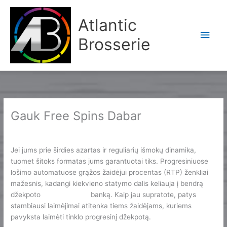
Aller
Men
au
Atlantic
contenu
princ
Brosserie
Gauk Free Spins Dabar
/
Non classé
/ Par
Karine2
Jei jums prie širdies azartas ir reguliarių išmokų dinamika,
tuomet šitoks formatas jums garantuotai tiks. Progresiniuose
lošimo automatuose grąžos žaidėjui procentas (RTP) ženkliai
mažesnis, kadangi kiekvieno statymo dalis keliauja į bendrą
džekpoto
cazeus kazino
banką. Kaip jau supratote, patys
stambiausi laimėjimai atitenka tiems žaidėjams, kuriems
pavyksta laimėti tinklo progresinį džekpotą.