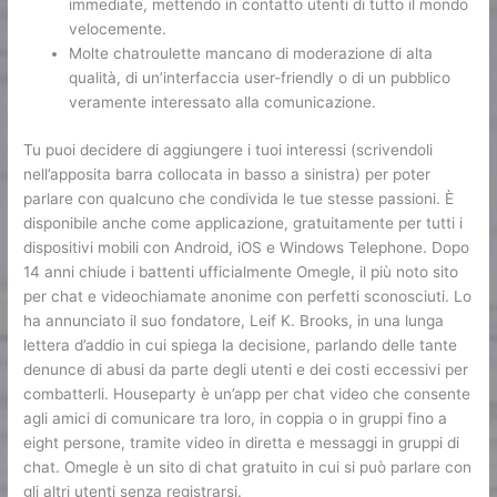
immediate, mettendo in contatto utenti di tutto il mondo
velocemente.
Molte chatroulette mancano di moderazione di alta
qualità, di un’interfaccia user-friendly o di un pubblico
veramente interessato alla comunicazione.
Tu puoi decidere di aggiungere i tuoi interessi (scrivendoli
nell’apposita barra collocata in basso a sinistra) per poter
parlare con qualcuno che condivida le tue stesse passioni. È
disponibile anche come applicazione, gratuitamente per tutti i
dispositivi mobili con Android, iOS e Windows Telephone. Dopo
14 anni chiude i battenti ufficialmente Omegle, il più noto sito
per chat e videochiamate anonime con perfetti sconosciuti. Lo
ha annunciato il suo fondatore, Leif K. Brooks, in una lunga
lettera d’addio in cui spiega la decisione, parlando delle tante
denunce di abusi da parte degli utenti e dei costi eccessivi per
combatterli. Houseparty è un’app per chat video che consente
agli amici di comunicare tra loro, in coppia o in gruppi fino a
eight persone, tramite video in diretta e messaggi in gruppi di
chat. Omegle è un sito di chat gratuito in cui si può parlare con
gli altri utenti senza registrarsi.