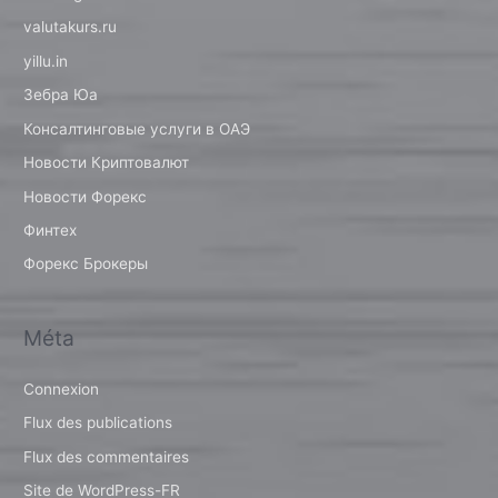
valutakurs.ru
yillu.in
Зебра Юа
Консалтинговые услуги в ОАЭ
Новости Криптовалют
Новости Форекс
Финтех
Форекс Брокеры
Méta
Connexion
Flux des publications
Flux des commentaires
Site de WordPress-FR