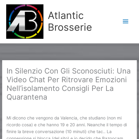
Aller
Men
au
Atlantic
contenu
princ
Brosserie
In Silenzio Con Gli Sconosciuti: Una
Video Chat Per Ritrovare Emozioni
Nell’isolamento Consigli Per La
Quarantena
/
OM cc
/ Par
Karine2
Mi dicono che vengono da Valencia, che studiano (non mi
ricordo cosa) e che hanno 19 e 20 anni. Neanche il tempo di
finire la breve conversazione (10 minuti) che tac.. La
connessione si blocca (del sito) e io decido che Bazoocam,