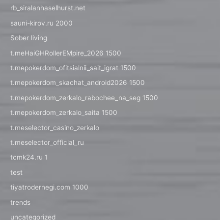
rb_siralanhaselhurst.net
sauni-kirov.ru 2000
Sober living
t.meHaiGHRollerEMpire_2026 1500
t.mepokerdom_ofitsialnii_sait_igrat 1500
t.mepokerdom_skachat_android2026 1500
t.mepokerdom_zerkalo_rabochee_na_seg 1500
t.mepokerdom_zerkalo_saita 1500
t.meselector_casino_zerkalo
t.meselector_official_ru
tcmk24.ru 1
test
tiyatrodernegi.com 1000
trends
uncategorized