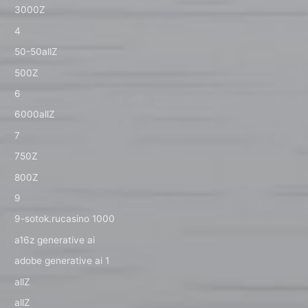
3000Z
4
50-50allZ
500Z
6
6000allZ
7
750Z
800Z
9
9-sotok.rucasino 1000
a16z generative ai
adobe generative ai 1
allZ
allZ