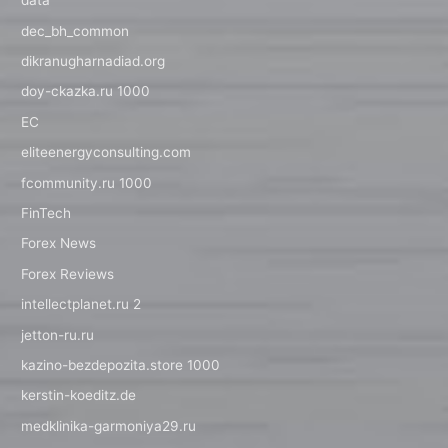
data
dec_bh_common
dikranugharnadiad.org
doy-ckazka.ru 1000
EC
eliteenergyconsulting.com
fcommunity.ru 1000
FinTech
Forex News
Forex Reviews
intellectplanet.ru 2
jetton-ru.ru
kazino-bezdepozita.store 1000
kerstin-koeditz.de
medklinika-garmoniya29.ru