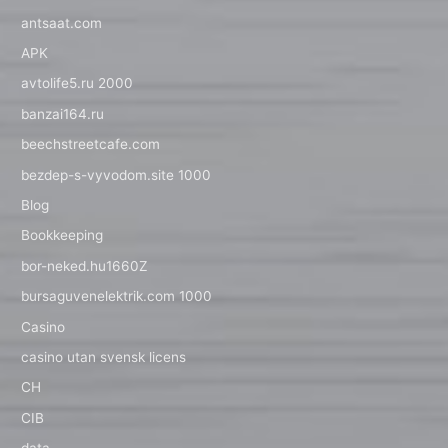
antsaat.com
APK
avtolife5.ru 2000
banzai164.ru
beechstreetcafe.com
bezdep-s-vyvodom.site 1000
Blog
Bookkeeping
bor-neked.hu1660Z
bursaguvenelektrik.com 1000
Casino
casino utan svensk licens
CH
CIB