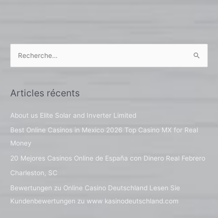
R
e
c
Articles récents
h
e
About us Elite Solar and Inverter Limited
r
Best Online Casinos in Mexico 2026 Top Casino MX for Real
c
Money
h
20 Mejores Casinos Online de España con Dinero Real Febrero
e
Charleston, SC
r
Bewertungen zu Online Casino Deutschland Lesen Sie
Kundenbewertungen zu www kasinodeutschland.com
: