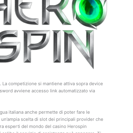
p. La competizione si mantiene attiva sopra device
assword avviene accesso link automatizzato via
gua italiana anche permette di poter fare le
un’ampia scelta di slot dei principali provider che
cora esperti del mondo del casino Herospin