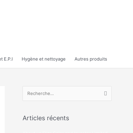
t E.P.I
Hygène et nettoyage
Autres produits
R
e
c
Articles récents
h
e