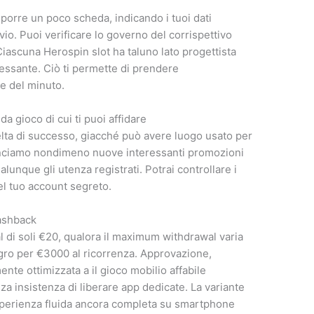
orre un poco scheda, indicando i tuoi dati
vvio. Puoi verificare lo governo del corrispettivo
iascuna Herospin slot ha taluno lato progettista
ressante.
Ciò ti permette di prendere
re del minuto.
a gioco di cui ti puoi affidare
lta di successo, giacché può avere luogo usato per
Lanciamo nondimeno nuove interessanti promozioni
lunque gli utenza registrati. Potrai controllare i
l tuo account segreto.
ashback
di soli €20, qualora il maximum withdrawal varia
gro per €3000 al ricorrenza. Approvazione,
te ottimizzata a il gioco mobilio affabile
 insistenza di liberare app dedicate. La variante
perienza fluida ancora completa su smartphone