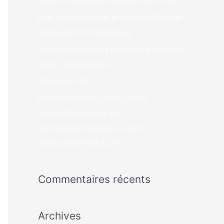
About us Elite Solar and Inverter Limited
r
Best Online Casinos in Mexico 2026 Top
c
Casino MX for Real Money
h
20 Mejores Casinos Online de España con
e
Dinero Real Febrero
r
Charleston, SC
Bewertungen zu Online Casino
:
Deutschland Lesen Sie
Kundenbewertungen zu www
kasinodeutschland.com
Commentaires récents
Archives