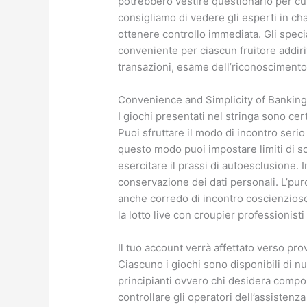
potrebbero vestire questionario per cui
consigliamo di vedere gli esperti in cha
ottenere controllo immediata. Gli speci
conveniente per ciascun fruitore addi
transazioni, esame dell’riconoscimento 
Convenience and Simplicity of Bankin
I giochi presentati nel stringa sono cer
Puoi sfruttare il modo di incontro seri
questo modo puoi impostare limiti di s
esercitare il prassi di autoesclusione.
conservazione dei dati personali. L’pur
anche corredo di incontro coscienzioso
la lotto live con croupier professionis
Il tuo account verrà
affettato verso
provare la adesione di
accessi non