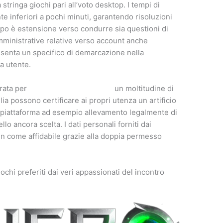
stringa giochi pari all’voto desktop. I tempi di
te inferiori a pochi minuti, garantendo risoluzioni
ppo è estensione verso condurre sia questioni di
inistrative relative verso account anche
esenta un specifico di demarcazione nella
a utente.
trata per
https://herospin-it.com/
un moltitudine di
ia possono certificare ai propri utenza un artificio
a piattaforma ad esempio allevamento legalmente di
lo ancora scelta. I dati personali forniti dai
i in come affidabile grazie alla doppia permesso
giochi preferiti dai veri appassionati del incontro