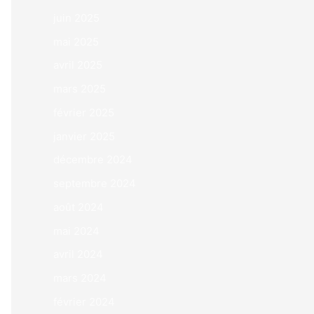
juin 2025
mai 2025
avril 2025
mars 2025
février 2025
janvier 2025
décembre 2024
septembre 2024
août 2024
mai 2024
avril 2024
mars 2024
février 2024