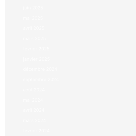
juin 2025
mai 2025
avril 2025
mars 2025
février 2025
janvier 2025
décembre 2024
septembre 2024
août 2024
mai 2024
avril 2024
mars 2024
février 2024