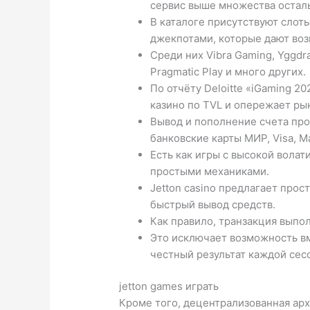
сервис выше множества остал
В каталоге присутствуют слот
джекпотами, которые дают во
Среди них Vibra Gaming, Yggdra
Pragmatic Play и много других.
По отчёту Deloitte «iGaming 2
казино по TVL и опережает рын
Вывод и пополнение счета про
банковские карты МИР, Visa, M
Есть как игры с высокой волат
простыми механиками.
Jetton casino предлагает про
быстрый вывод средств.
Как правило, транзакция выпол
Это исключает возможность вм
честный результат каждой сес
jetton games играть
Кроме того, децентрализованная ар