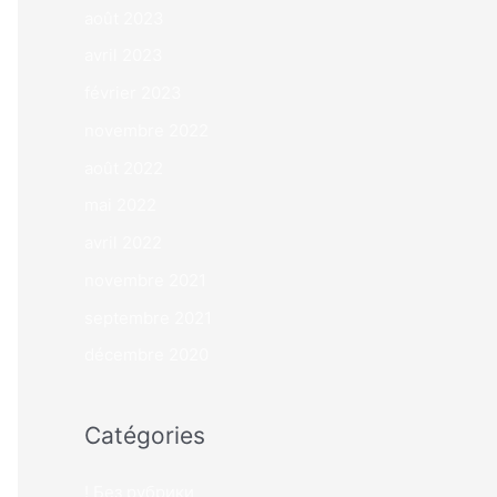
août 2023
avril 2023
février 2023
novembre 2022
août 2022
mai 2022
avril 2022
novembre 2021
septembre 2021
décembre 2020
Catégories
! Без рубрики