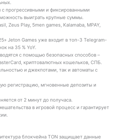
ьных.
ы с прогрессивными и фиксированными
зможность выиграть крупные суммы.
sil, Zeus Play, 5men games, Kalamaba, MPAY,
025» Jeton Games уже входит в топ-3 Telegram-
ок на 35 % YoY.
водятся с помощью безопасных способов –
asterCard, криптовалютных кошельков, СПБ.
ильностью и джекпотами, так и автоматы с
стую регистрацию, мгновенные депозиты и
няется от 2 минут до получаса.
ешательства в игровой процесс и гарантирует
сии.
хитектура блокчейна TON защищает данные