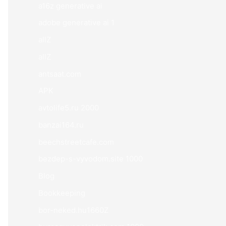
a16z generative ai
adobe generative ai 1
allZ
allZ
antsaat.com
APK
avtolife5.ru 2000
banzai164.ru
beechstreetcafe.com
bezdep-s-vyvodom.site 1000
Blog
Bookkeeping
bor-neked.hu1660Z