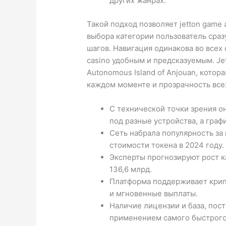
других жанрах.
Такой подход позволяет jetton game
выбора категории пользователь сра
шагов. Навигация одинакова во всех 
casino удобным и предсказуемым. J
Autonomous Island of Anjouan, кото
каждом моменте и прозрачность все
С технической точки зрения он
под разные устройства, а гра
Сеть набрала популярность за
стоимости токена в 2024 году.
Эксперты прогнозируют рост к
136,6 млрд.
Платформа поддерживает крип
и мгновенные выплаты.
Наличие лицензии и база, пос
применением самого быстрого б