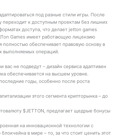
 адаптироваться под разные стили игры. После
зу переходит к доступным проектам без лишних
форматах доступа, что делает jetton games
etTon Games имеет работающую лицензию
рая полностью обеспечивает правовую основу в
х выполняемых операций.
и вас не подведут – дизайн сервиса адаптивен
фика обеспечивается на высшем уровне.
 последние годы, особенно после роста
апитализации этого сегмента крипторынка – до
товалюту $JETTON, предлагает щедрые бонусы
троенная на инновационной технологии с
локчейна в мире – то, за что стоит ценить этот