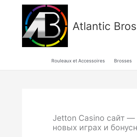
Aller
au
contenu
Atlantic Bros
Rouleaux et Accessoires
Brosses
Jetton Casino сайт 
новых играх и бонус