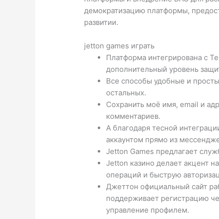
демократизацию платформы, предост
развитии.
jetton games играть
Платформа интегрирована с Te
дополнительный уровень защи
Все способы удобные и просты
остальных.
Сохранить моё имя, email и ад
комментариев.
А благодаря тесной интеграции
аккаунтом прямо из мессенджер
Jetton Games предлагает служб
Jetton казино делает акцент 
операций и быструю авториза
Джеттон официальный сайт ра
поддерживает регистрацию че
управление профилем.