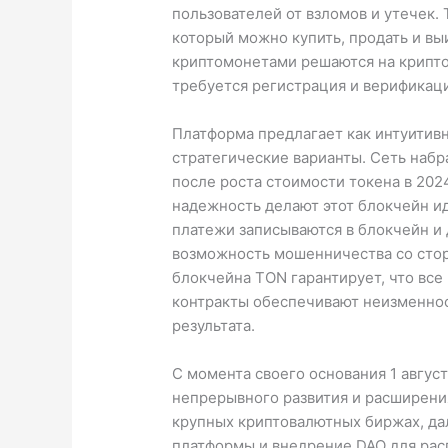
пользователей от взломов и утечек. 
который можно купить, продать и выи
криптомонетами решаются на крипто
требуется регистрация и верификаци
Платформа предлагает как интуитив
стратегические варианты. Сеть набр
после роста стоимости токена в 202
надежность делают этот блокчейн ид
платежи записываются в блокчейн и 
возможность мошенничества со стор
блокчейна TON гарантирует, что все
контракты обеспечивают неизменнос
результата.
С момента своего основания 1 август
непрерывного развития и расширения
крупных криптовалютных биржах, д
платформы и внедрение DAO для рас