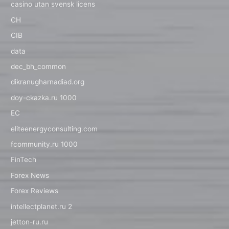
casino utan svensk licens
CH
CIB
data
dec_bh_common
dikranugharnadiad.org
doy-ckazka.ru 1000
EC
eliteenergyconsulting.com
fcommunity.ru 1000
FinTech
Forex News
Forex Reviews
intellectplanet.ru 2
jetton-ru.ru