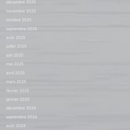
décembre 2025
novembre 2025
octobre 2025
septembre 2025
août 2025
juillet 2025
juin 2025
mai 2025
avril 2025
mars 2025
février 2025
janvier 2025
décembre 2024
septembre 2024
août 2024