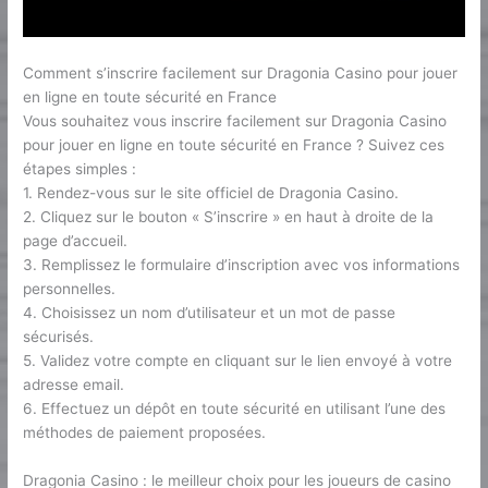
Comment s’inscrire facilement sur Dragonia Casino pour jouer
en ligne en toute sécurité en France
Vous souhaitez vous inscrire facilement sur Dragonia Casino
pour jouer en ligne en toute sécurité en France ? Suivez ces
étapes simples :
1. Rendez-vous sur le site officiel de Dragonia Casino.
2. Cliquez sur le bouton « S’inscrire » en haut à droite de la
page d’accueil.
3. Remplissez le formulaire d’inscription avec vos informations
personnelles.
4. Choisissez un nom d’utilisateur et un mot de passe
sécurisés.
5. Validez votre compte en cliquant sur le lien envoyé à votre
adresse email.
6. Effectuez un dépôt en toute sécurité en utilisant l’une des
méthodes de paiement proposées.
Dragonia Casino : le meilleur choix pour les joueurs de casino