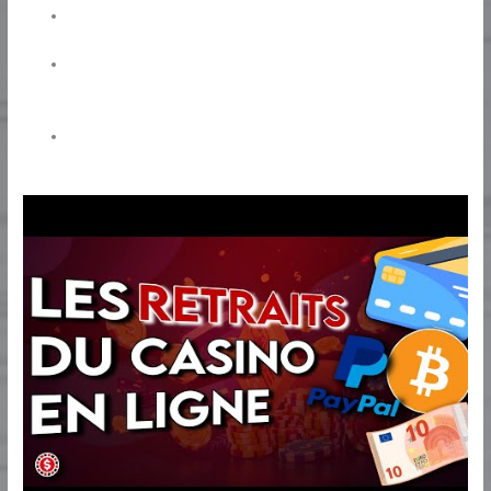
Dragonia Casino : le meilleur choix pour les joueurs de
casino en ligne en France
Jouez au casino en ligne avec Dragonia Casino : Des
mesures de sécurité renforcées pour les joueurs
français
Pourquoi Dragonia Casino est l’option idéale pour une
expérience de casino en ligne sécurisée en France