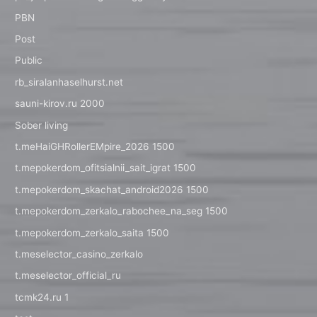
PBN
Post
Public
rb_siralanhaselhurst.net
sauni-kirov.ru 2000
Sober living
t.meHaiGHRollerEMpire_2026 1500
t.mepokerdom_ofitsialnii_sait_igrat 1500
t.mepokerdom_skachat_android2026 1500
t.mepokerdom_zerkalo_rabochee_na_seg 1500
t.mepokerdom_zerkalo_saita 1500
t.meselector_casino_zerkalo
t.meselector_official_ru
tcmk24.ru 1