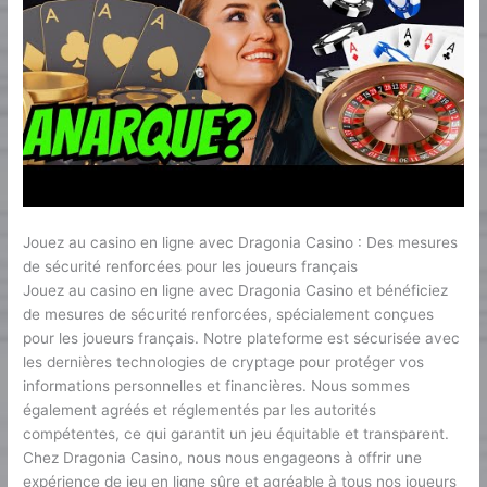
Jouez au casino en ligne avec Dragonia Casino : Des mesures
de sécurité renforcées pour les joueurs français
Jouez au casino en ligne avec Dragonia Casino et bénéficiez
de mesures de sécurité renforcées, spécialement conçues
pour les joueurs français. Notre plateforme est sécurisée avec
les dernières technologies de cryptage pour protéger vos
informations personnelles et financières. Nous sommes
également agréés et réglementés par les autorités
compétentes, ce qui garantit un jeu équitable et transparent.
Chez Dragonia Casino, nous nous engageons à offrir une
expérience de jeu en ligne sûre et agréable à tous nos joueurs