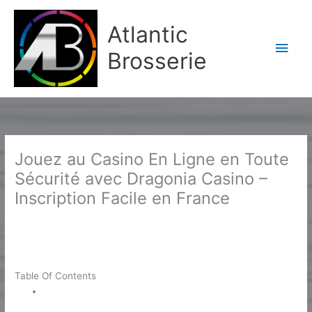
Aller
Men
au
Atlantic
contenu
princ
Brosserie
Jouez au Casino En Ligne en Toute
Sécurité avec Dragonia Casino –
Inscription Facile en France
/
Non classé
/ Par
Karine2
Table Of Contents
Comment s’inscrire facilement sur Dragonia Casino pour
jouer en ligne en toute sécurité en France