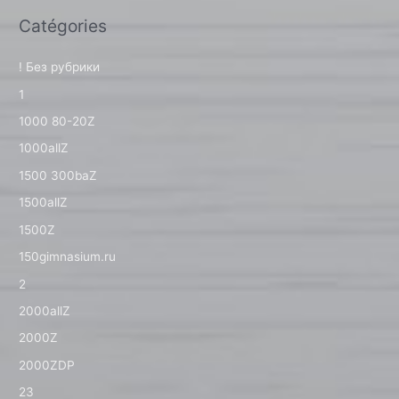
Catégories
! Без рубрики
1
1000 80-20Z
1000allZ
1500 300baZ
1500allZ
1500Z
150gimnasium.ru
2
2000allZ
2000Z
2000ZDP
23