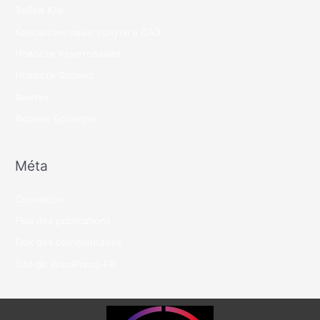
t.mepokerdom_ofitsialnii_sait_igrat 1500
t.mepokerdom_skachat_android2026 1500
t.mepokerdom_zerkalo_rabochee_na_seg 1500
t.mepokerdom_zerkalo_saita 1500
t.meselector_casino_zerkalo
t.meselector_official_ru
tcmk24.ru 1
test
tiyatrodernegi.com 1000
trends
uncategorized
valutakurs.ru
yillu.in
Зебра Юа
Консалтинговые услуги в ОАЭ