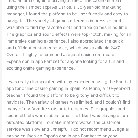
La app Fambet, la nueva forma de jugar en línea en España:
¡Conoce todos los beneficios y ventajas!
La app Fambet está revolucionando la forma de jugar en línea
en España. Ofrece una experiencia de juego sin precedentes,
con una interfaz intuitiva y fácil de usar. Además, Fambet
cuenta con una gran variedad de juegos, desde tragaperras
hasta juegos de mesa en vivo. ¡Con Fambet, podrás disfrutar
de tus juegos de casino favoritos en cualquier lugar y en
cualquier momento! Otra ventaja de usar Fambet es su
seguridad y confiabilidad. La app utiliza las últimas tecnologías
de encriptación para garantizar la protección de tus datos
personales y transacciones. Por último, Fambet ofrece bonos
y promociones exclusivas para sus usuarios, lo que significa
que podrás obtener más por tu dinero. ¡No esperes más y
descarga la app Fambet hoy mismo para experimentar todos
estos beneficios y ventajas!
I had an amazing time playing at the online casino in Spain
using the Fambet app! As Carlos, a 35-year-old marketing
manager, I found the platform to be user-friendly and easy to