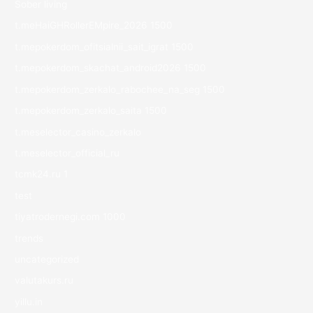
Non classé
novos-casinos
OM
OM cc
Online Casino
online-winx-games.ru
pages
pb_jaspersboardinganddoggiedaycare.com
PBN
Post
Public
rb_siralanhaselhurst.net
sauni-kirov.ru 2000
Sober living
t.meHaiGHRollerEMpire_2026 1500