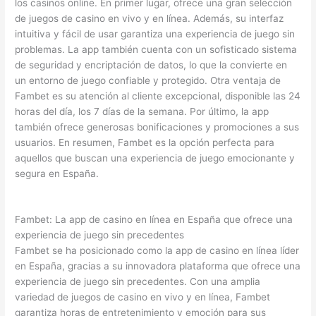
la opción preferida para los amantes del casino online?
La revolución del juego en España ha llegado de la mano de la
app Fambet. Su éxito se debe a una variedad de factores que
la han convertido en la opción preferida para los amantes de
los casinos online. En primer lugar, ofrece una gran selección
de juegos de casino en vivo y en línea. Además, su interfaz
intuitiva y fácil de usar garantiza una experiencia de juego sin
problemas. La app también cuenta con un sofisticado sistema
de seguridad y encriptación de datos, lo que la convierte en
un entorno de juego confiable y protegido. Otra ventaja de
Fambet es su atención al cliente excepcional, disponible las 24
horas del día, los 7 días de la semana. Por último, la app
también ofrece generosas bonificaciones y promociones a sus
usuarios. En resumen, Fambet es la opción perfecta para
aquellos que buscan una experiencia de juego emocionante y
segura en España.