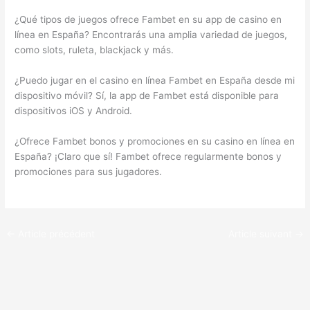
I tried out the Fambet app for online casino gaming in Spain,
and I was not impressed. As Juan, a 45-year-old business
owner, I found the platform to be slow and unresponsive. The
variety of games was limited, and the graphics and sound
effects were lackluster. I also had trouble with the payment
system, and it took several attempts to make a deposit. To top
it all off, the customer service was unhelpful and
unprofessional. I would not recommend Juega al casino en
línea en España con la app Fambet to anyone looking for a
reliable and enjoyable online gaming experience.
¿Estás buscando una experiencia de juego en línea
emocionante en España? Prueba la app Fambet y descubre un
mundo de entretenimiento.
¿Es seguro jugar en el casino en línea Fambet en España? Sí,
Fambet está autorizado y regulado por la DGOJ, garantizando
un juego justo y seguro.
¿Qué tipos de juegos ofrece Fambet en su app de casino en
línea en España? Encontrarás una amplia variedad de juegos,