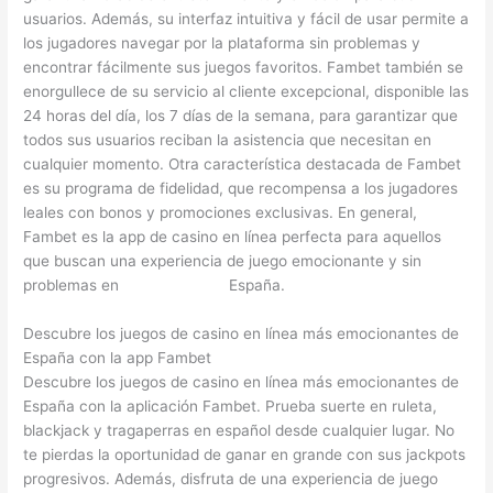
Fambet: La app de casino en línea en España que ofrece una
experiencia de juego sin precedentes
Fambet se ha posicionado como la app de casino en línea líder
en España, gracias a su innovadora plataforma que ofrece una
experiencia de juego sin precedentes. Con una amplia
variedad de juegos de casino en vivo y en línea, Fambet
garantiza horas de entretenimiento y emoción para sus
usuarios. Además, su interfaz intuitiva y fácil de usar permite a
los jugadores navegar por la plataforma sin problemas y