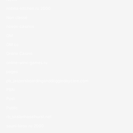
eliteenergyconsulting.com
fcommunity.ru 1000
FinTech
Forex News
Forex Reviews
intellectplanet.ru 2
jetton-ru.ru
kazino-bezdepozita.store 1000
kerstin-koeditz.de
medklinika-garmoniya29.ru
names for ai robots 1
NEW
News
nobilia-kitchen.ru 2000