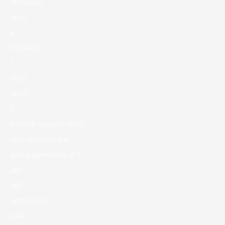
1500allZ
1500Z
150gimnasium.ru
2
2000allZ
2000Z
2000ZDP
23
3
30
3000Z
3000Z
4
50-50allZ
500Z