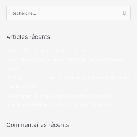
como slots, ruleta, blackjack y más.
¿Puedo jugar en el casino en línea Fambet en España desde mi
dispositivo móvil? Sí, la app de Fambet está disponible para
dispositivos iOS y Android.
¿Ofrece Fambet bonos y promociones en su casino en línea en
España? ¡Claro que sí! Fambet ofrece regularmente bonos y
promociones para sus jugadores.
←
Article précédent
Article suivant
→
R