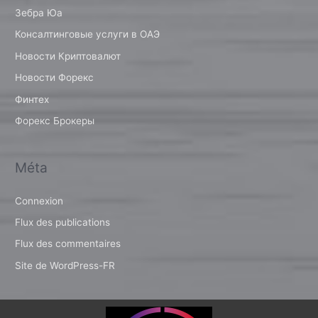
Зебра Юа
Консалтинговые услуги в ОАЭ
Новости Криптовалют
Новости Форекс
Финтех
Форекс Брокеры
Méta
Connexion
Flux des publications
Flux des commentaires
Site de WordPress-FR