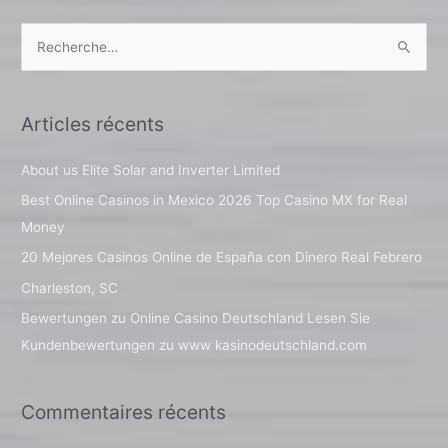
R
e
c
Articles récents
h
e
About us Elite Solar and Inverter Limited
r
Best Online Casinos in Mexico 2026 Top Casino MX for Real
c
Money
h
20 Mejores Casinos Online de España con Dinero Real Febrero
e
Charleston, SC
r
Bewertungen zu Online Casino Deutschland Lesen Sie
Kundenbewertungen zu www kasinodeutschland.com
:
Commentaires récents