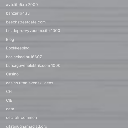
avtolife5.ru 2000
banzai164.ru
beechstreetcafe.com
bezdep-s-vyvodom.site 1000
Blog
Bookkeeping
bor-neked.hu1660Z
bursaguvenelektrik.com 1000
Casino
casino utan svensk licens
CH
CIB
data
dec_bh_common
dikranugharnadiad.org