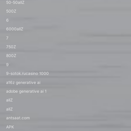
50-50allZ
500Z
6
6000allZ
7
750Z
800Z
9
9-sotok.rucasino 1000
a16z generative ai
adobe generative ai 1
allZ
allZ
antsaat.com
APK