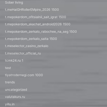
Sober living
t.meHaiGHRollerEMpire_2026 1500
t.mepokerdom_ofitsialnii_sait_igrat 1500
t.mepokerdom_skachat_android2026 1500
t.mepokerdom_zerkalo_rabochee_na_seg 1500
t.mepokerdom_zerkalo_saita 1500
t.meselector_casino_zerkalo
t.meselector_official_ru
tcmk24.ru 1
test
tiyatrodernegi.com 1000
trends
uncategorized
valutakurs.ru
yillu.in