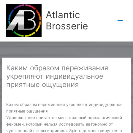
Aller
Men
au
Atlantic
contenu
princ
Brosserie
Каким образом переживания
укрепляют индивидуальное
приятные ощущения
/
Non classé
/ Par
Karine2
Каким образом переживания укрепляют индивидуальное
приятные ощущения
Удовольствие считается многогранный психологический
феномен, который нельзя исследовать автономно от
чувственной сферы индивида. Spinto демонстрируется в