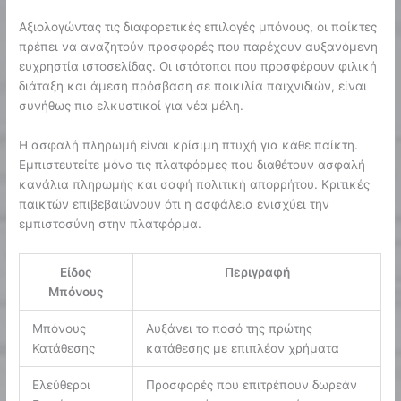
Αξιολογώντας τις διαφορετικές επιλογές μπόνους, οι παίκτες
πρέπει να αναζητούν προσφορές που παρέχουν αυξανόμενη
ευχρηστία ιστοσελίδας. Οι ιστότοποι που προσφέρουν φιλική
διάταξη και άμεση πρόσβαση σε ποικιλία παιχνιδιών, είναι
συνήθως πιο ελκυστικοί για νέα μέλη.
Η ασφαλή πληρωμή είναι κρίσιμη πτυχή για κάθε παίκτη.
Εμπιστευτείτε μόνο τις πλατφόρμες που διαθέτουν ασφαλή
κανάλια πληρωμής και σαφή πολιτική απορρήτου. Κριτικές
παικτών επιβεβαιώνουν ότι η ασφάλεια ενισχύει την
εμπιστοσύνη στην πλατφόρμα.
Είδος
Περιγραφή
Μπόνους
Μπόνους
Αυξάνει το ποσό της πρώτης
Κατάθεσης
κατάθεσης με επιπλέον χρήματα
Ελεύθεροι
Προσφορές που επιτρέπουν δωρεάν