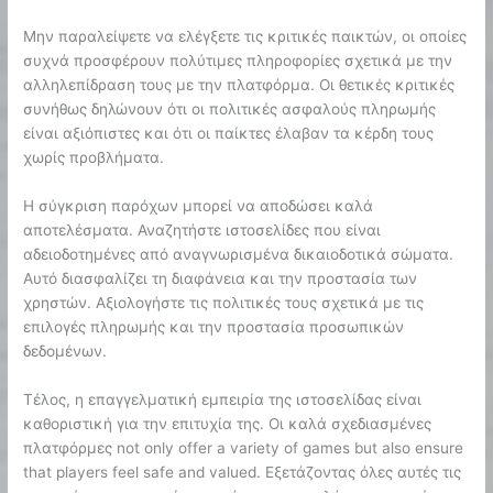
Μην παραλείψετε να ελέγξετε τις κριτικές παικτών, οι οποίες
συχνά προσφέρουν πολύτιμες πληροφορίες σχετικά με την
αλληλεπίδραση τους με την πλατφόρμα. Οι θετικές κριτικές
συνήθως δηλώνουν ότι οι πολιτικές ασφαλούς πληρωμής
είναι αξιόπιστες και ότι οι παίκτες έλαβαν τα κέρδη τους
χωρίς προβλήματα.
Η σύγκριση παρόχων μπορεί να αποδώσει καλά
αποτελέσματα. Αναζητήστε ιστοσελίδες που είναι
αδειοδοτημένες από αναγνωρισμένα δικαιοδοτικά σώματα.
Αυτό διασφαλίζει τη διαφάνεια και την προστασία των
χρηστών. Αξιολογήστε τις πολιτικές τους σχετικά με τις
επιλογές πληρωμής και την προστασία προσωπικών
δεδομένων.
Τέλος, η επαγγελματική εμπειρία της ιστοσελίδας είναι
καθοριστική για την επιτυχία της. Οι καλά σχεδιασμένες
πλατφόρμες not only offer a variety of games but also ensure
that players feel safe and valued. Εξετάζοντας όλες αυτές τις