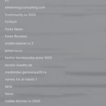
EC
eliteenergyconsulting.com
fcommunity.ru 1000
FinTech
Forex News
Forex Reviews
intellectplanet.ru 2
jetton-ru.ru
kazino-bezdepozita.store 1000
kerstin-koeditz.de
medklinika-garmoniya29.ru
names for ai robots 1
NEW
News
nobilia-kitchen.ru 2000