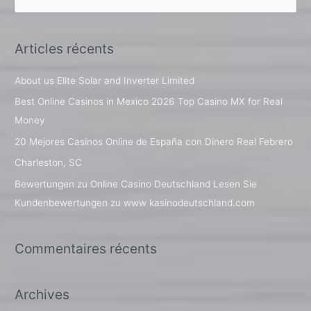
e
c
Articles récents
h
e
About us Elite Solar and Inverter Limited
r
Best Online Casinos in Mexico 2026 Top Casino MX for Real
c
Money
h
20 Mejores Casinos Online de España con Dinero Real Febrero
e
Charleston, SC
r
Bewertungen zu Online Casino Deutschland Lesen Sie
Kundenbewertungen zu www kasinodeutschland.com
:
Commentaires récents
Archives