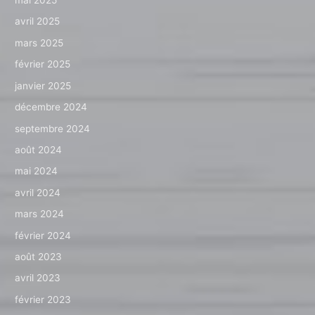
mai 2025
avril 2025
mars 2025
février 2025
janvier 2025
décembre 2024
septembre 2024
août 2024
mai 2024
avril 2024
mars 2024
février 2024
août 2023
avril 2023
février 2023