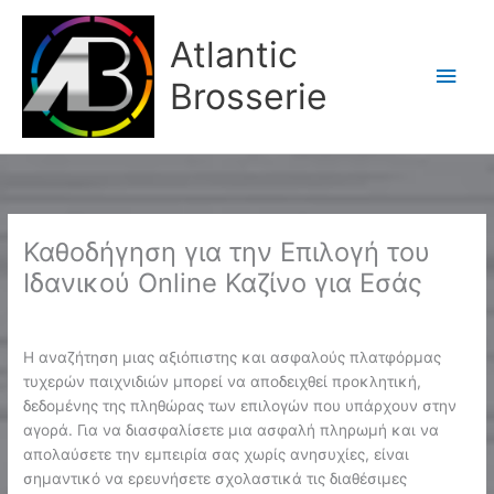
Aller
Men
au
Atlantic
contenu
princ
Brosserie
Καθοδήγηση για την Επιλογή του
Ιδανικού Online Καζίνο για Εσάς
/
kazino-bezdepozita.store 1000
/ Par
Karine2
Η αναζήτηση μιας αξιόπιστης και ασφαλούς πλατφόρμας
τυχερών παιχνιδιών μπορεί να αποδειχθεί προκλητική,
δεδομένης της πληθώρας των επιλογών που υπάρχουν στην
αγορά. Για να διασφαλίσετε μια ασφαλή πληρωμή και να
απολαύσετε την εμπειρία σας χωρίς ανησυχίες, είναι
σημαντικό να ερευνήσετε σχολαστικά τις διαθέσιμες