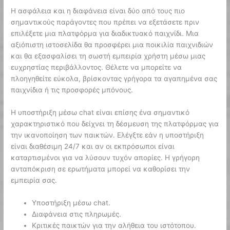
Η ασφάλεια και η διαφάνεια είναι δύο από τους πιο
σημαντικούς παράγοντες που πρέπει να εξετάσετε πριν
επιλέξετε μια πλατφόρμα για διαδικτυακό παιχνίδι. Μια
αξιόπιστη ιστοσελίδα θα προσφέρει μια ποικιλία παιχνιδιών
και θα εξασφαλίσει τη σωστή εμπειρία χρήστη μέσω μιας
ευχρηστίας περιβάλλοντος. Θέλετε να μπορείτε να
πλοηγηθείτε εύκολα, βρίσκοντας γρήγορα τα αγαπημένα σας
παιχνίδια ή τις προσφορές μπόνους.
Η υποστήριξη μέσω chat είναι επίσης ένα σημαντικό
χαρακτηριστικό που δείχνει τη δέσμευση της πλατφόρμας για
την ικανοποίηση των παικτών. Ελέγξτε εάν η υποστήριξη
είναι διαθέσιμη 24/7 και αν οι εκπρόσωποι είναι
καταρτισμένοι για να λύσουν τυχόν απορίες. Η γρήγορη
ανταπόκριση σε ερωτήματα μπορεί να καθορίσει την
εμπειρία σας.
Υποστήριξη μέσω chat.
Διαφάνεια στις πληρωμές.
Κριτικές παικτών για την αλήθεια του ιστότοπου.