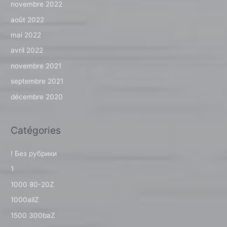
novembre 2022
août 2022
mai 2022
avril 2022
novembre 2021
septembre 2021
décembre 2020
Catégories
! Без рубрики
1
1000 80-20Z
1000allZ
1500 300baZ