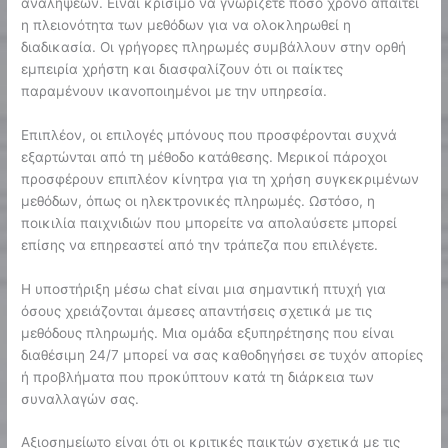
αναλήψεων. Είναι κρίσιμο να γνωρίζετε πόσο χρόνο απαιτεί
η πλειονότητα των μεθόδων για να ολοκληρωθεί η
διαδικασία. Οι γρήγορες πληρωμές συμβάλλουν στην ορθή
εμπειρία χρήστη και διασφαλίζουν ότι οι παίκτες
παραμένουν ικανοποιημένοι με την υπηρεσία.
Επιπλέον, οι επιλογές μπόνους που προσφέρονται συχνά
εξαρτώνται από τη μέθοδο κατάθεσης. Μερικοί πάροχοι
προσφέρουν επιπλέον κίνητρα για τη χρήση συγκεκριμένων
μεθόδων, όπως οι ηλεκτρονικές πληρωμές. Ωστόσο, η
ποικιλία παιχνιδιών που μπορείτε να απολαύσετε μπορεί
επίσης να επηρεαστεί από την τράπεζα που επιλέγετε.
Η υποστήριξη μέσω chat είναι μια σημαντική πτυχή για
όσους χρειάζονται άμεσες απαντήσεις σχετικά με τις
μεθόδους πληρωμής. Μια ομάδα εξυπηρέτησης που είναι
διαθέσιμη 24/7 μπορεί να σας καθοδηγήσει σε τυχόν απορίες
ή προβλήματα που προκύπτουν κατά τη διάρκεια των
συναλλαγών σας.
Αξιοσημείωτο είναι ότι οι κριτικές παικτών σχετικά με τις