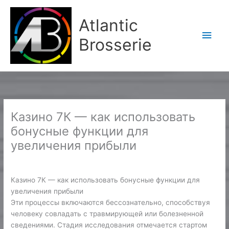
Aller
Men
au
Atlantic
contenu
princ
Brosserie
Казино 7К — как использовать
бонусные функции для
увеличения прибыли
/
1500allZ
/ Par
Karine2
Казино 7К — как использовать бонусные функции для
увеличения прибыли
Эти процессы включаются бессознательно, способствуя
человеку совладать с травмирующей или болезненной
сведениями. Стадия исследования отмечается стартом