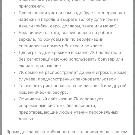
приложении.
При создании учетки вам надо будет сгенерировать
надежный пароль и выбрать валюту для игры на
деньги (рубли, евро, доллары, тенге или манат).
Независимо от того, возник вопрос по работе
зеркала, по бонусам или по верификации,
специалисты помогут быстро и вежливо.
Для игры в демо режиме в казино 7К бесплатно и
без регистрации можно использовать браузер или
скачать приложение.
7K casino не распространяет данные игроков, кроме
случаев, предусмотренных законодательством.
Также есть риск попасть на фишинговый или другой
мошеннический ресурс.
Официальный сайт казино 7К использует
современные системы безопасности,
предотвращающие любые утечки персональных
данных.
Ярлык для запуска мобильного софта появится на главном