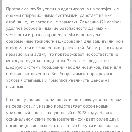
Программа клуба успешно адаптирована на телефоны с
обеими операционными системами, работает на них
стабильно, не лагает и не тормозит. 7к казино (7k casino)
уделяет особое внимание безопасности данных и
честности игрового процесса. Мы используем
современные технологии шифрования для защиты личной
информации и финансовых транзакций. Все игры проходят
независимый аудит, что подтверждает их соответствие
международным стандартам. 7k casino предлагает
щедрую систему поощрений как для новичков, так и для
постоянных клиентов. Все бонусы имеют прозрачные
условия отыгрыша и помогают увеличить шансы на
выигрыш.
Главное условие – наличие активного аккаунта на одном
из сервисов. 7К казино представляет собой новый
уникальный проект, запущенный в 2023 году. На его
официальном сайте пользователей ожидает более двух
сотен лицензионных игр, выгодные бонусы и несколько
7к