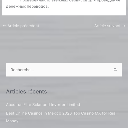
казино
проверенных платежных сервисов для проведения
денежных переводов.
←
Article précédent
Article suivant
→
R
e
c
Articles récents
h
e
About us Elite Solar and Inverter Limited
r
Best Online Casinos in Mexico 2026 Top Casino MX for Real
c
Money
h