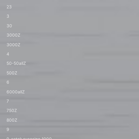
23
3
30
3000Z
3000Z
4
50-50allZ
500Z
6
6000allZ
7
750Z
800Z
9
9-sotok.rucasino 1000