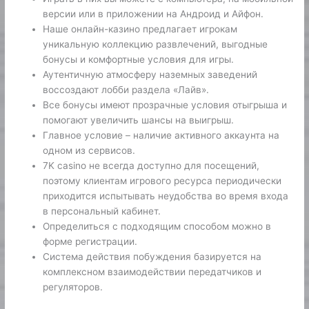
версии или в приложении на Андроид и Айфон.
Наше онлайн-казино предлагает игрокам
уникальную коллекцию развлечений, выгодные
бонусы и комфортные условия для игры.
Аутентичную атмосферу наземных заведений
воссоздают лобби раздела «Лайв».
Все бонусы имеют прозрачные условия отыгрыша и
помогают увеличить шансы на выигрыш.
Главное условие – наличие активного аккаунта на
одном из сервисов.
7K casino не всегда доступно для посещений,
поэтому клиентам игрового ресурса периодически
приходится испытывать неудобства во время входа
в персональный кабинет.
Определиться с подходящим способом можно в
форме регистрации.
Система действия побуждения базируется на
комплексном взаимодействии передатчиков и
регуляторов.