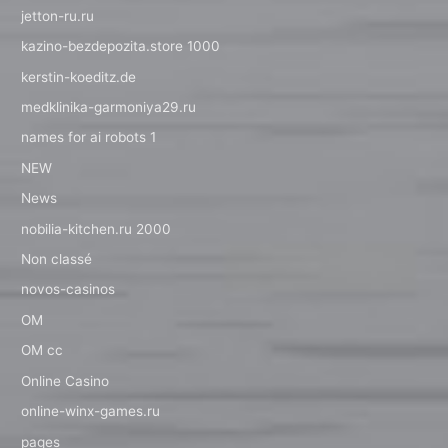
jetton-ru.ru
kazino-bezdepozita.store 1000
kerstin-koeditz.de
medklinika-garmoniya29.ru
names for ai robots 1
NEW
News
nobilia-kitchen.ru 2000
Non classé
novos-casinos
OM
OM cc
Online Casino
online-winx-games.ru
pages