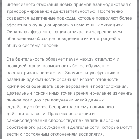
интенсивного отыскания новых приемов взаимодействия с
трансформированной действительностью. Постепенно
создаются адаптивные подходы, которые позволяют более
эффективно функционировать в измененных ситуациях.
Финальная фаза интеграции отличается закреплением
обновленных образцов поведения и их интеграцией в
общую систему персоны.
Эта бдительность образует паузу между стимулом и
реакцией, давая возможность более обдуманно
рассматривать положение. Значительную функцию в
развитии адекватности осознания играет готовность
критически оценивать свои верования и предположения.
Деятельный поиски иных точек зрения и желание изменить
личное позицию при получении новой данных
содействуют более беспристрастному пониманию
действительности. Практика рефлексии и
самоисследования способствует выявлять шаблоны
собственного рассуждения и деятельности, которые могут
вести к постоянным отклонениям восприятия.