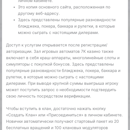
личном кабинете.
Это копия основного сайта, расположенная по
другому веб-адресу.
Здесь представлены популярные разновидности
блэкджека, покера, баккара и рулетки, в которые
можно сыграть с настоящими дилерами.
Доступ к услугам открывается после регистрации/
авторизации. Зал игровых автоматов 7K казино также
включает в себя краш-аппараты, многолинейные слоты и
симуляторы с покупкой бонусов. Здесь представлены
популярные разновидности блэкджека, покера, баккара и
рулетки, в которые можно сыграть с настоящими
дилерами. При выводе крупной суммы выигрыша игроку
может поступить запрос о необходимости подтвердить
свою личность посредством верификации.
Чтобы вступить в клан, достаточно нажать кнопку
«Создать Клан» или «Присоединиться» в личном кабинете.
Новички автоматически получают стартовый пакет из 20
бесплатных вращений и 100 клановых модуляторов