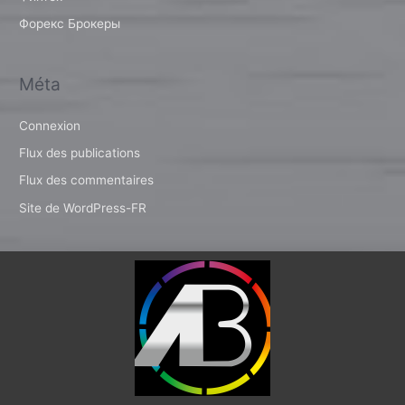
Форекс Брокеры
Méta
Connexion
Flux des publications
Flux des commentaires
Site de WordPress-FR