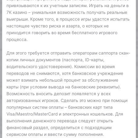
привязываются к их учетным записям. Играть на деньги в
7К казино – уникальная возможность получать реальные
выигрыши. Кроме того, в процессе игры удастся испытать
настоящее чувство риска и азарта, о которых не
приходится говорить во время бесплатного игрового
процесса.
Для этого требуется отправить операторам саппорта скан-
копии личных документов (паспорта, ID-карты,
водительского удостоверения). Комиссии во время
переводов не снимаются, хотя банковское учреждение
может взимать небольшой процент за обслуживание
карты (при условии вывода на банковские реквизиты).
Возможность вносить депозит появляется у всех
авторизованных игроков. Сделать это можно при помощи
популярных систем оплаты – банковских карт типа
Visa/Maestro/MasterCard и электронных кошельков. Для
выполнения денежного перевода следует открыть
финансовый раздел, определиться с подходящим
сервисом оплаты и ввести сумму пополнения.