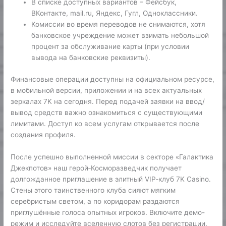
В списке доступных вариантов – Фейсбук,
ВКонтакте, mail.ru, Яндекс, Гугл, Одноклассники.
Комиссии во время переводов не снимаются, хотя
банковское учреждение может взимать небольшой
процент за обслуживание карты (при условии
вывода на банковские реквизиты).
Финансовые операции доступны на официальном ресурсе,
в мобильной версии, приложении и на всех актуальных
зеркалах 7K на сегодня. Перед подачей заявки на ввод/
вывод средств важно ознакомиться с существующими
лимитами. Доступ ко всем услугам открывается после
создания профиля.
После успешно выполненной миссии в секторе «Галактика
Джекпотов» наш герой‑Косморазведчик получает
долгожданное приглашение в элитный VIP‑клуб 7K Casino.
Стены этого таинственного клуба сияют мягким
серебристым светом, а по коридорам раздаются
приглушённые голоса опытных игроков. Включите демо-
режим и исследуйте вселенную слотов без регистрации.