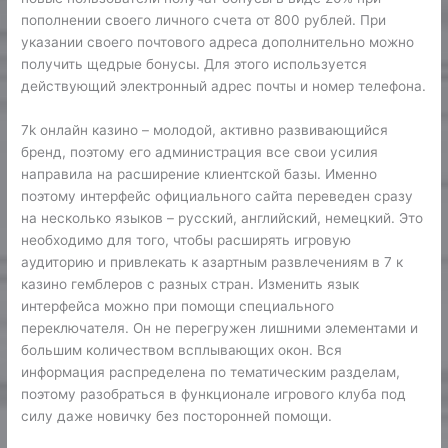
пополнении своего личного счета от 800 рублей. При
указании своего почтового адреса дополнительно можно
получить щедрые бонусы. Для этого используется
действующий электронный адрес почты и номер телефона.
7k онлайн казино – молодой, активно развивающийся
бренд, поэтому его администрация все свои усилия
направила на расширение клиентской базы. Именно
поэтому интерфейс официального сайта переведен сразу
на несколько языков – русский, английский, немецкий. Это
необходимо для того, чтобы расширять игровую
аудиторию и привлекать к азартным развлечениям в 7 к
казино гемблеров с разных стран. Изменить язык
интерфейса можно при помощи специального
переключателя. Он не перегружен лишними элементами и
большим количеством всплывающих окон. Вся
информация распределена по тематическим разделам,
поэтому разобраться в функционале игрового клуба под
силу даже новичку без посторонней помощи.