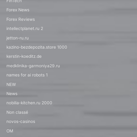
FinTech
Forex News
Forex Reviews
intellectplanet.ru 2
jetton-ru.ru
kazino-bezdepozita.store 1000
kerstin-koeditz.de
medklinika-garmoniya29.ru
names for ai robots 1
NEW
News
nobilia-kitchen.ru 2000
Non classé
novos-casinos
OM