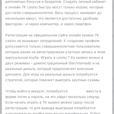
депозитных бонусов и бездепов. Создать личный кабинет
в онлайн 7K casino быстро могут только игроки, которые
достигли совершеннолетия. Весь процесс занимает до
нескольких минут, что является достаточно удобным
фактором – и через компьютер, и через смартфон.
Регистрация на официальном сайте онлайн казино 7K
casino не вызывает затруднений. К созданию профиля
допускаются только совершеннолетние пользователи,
которые ранее не регистрировали учетную запись в этом
виртуальном клубе. Играть в слоты 7 Ка казино можно в
двух режимах – демонстрационный (бесплатный) и на
реальные деньги, который предполагает внесение
депозита. Для игры на реальные деньги потребуется
стратегия, которая поможет выиграть крупные суммы.
Чтобы войти в аккаунт, потребуется
казино 7к
ввести в
форме логин и пароль, на это уйдет несколько секунд.
Если начать играть в 7К казино можно сразу после
регистрации, то для вывода выигрыша потребуется
дополнительно пройти процедуру верификации. Добро