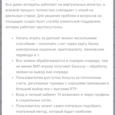
Все демо-аппараты работают на виртуальных монетах, а
игровой процесс полностью совпадает с игрой на
реальные ставки. Для решения проблем и вопросов на
площадке существует служба клиентской поддержки,
которая работает круглосуточно.
Начать играть за депозит можно несколькими
способами – пополнить счет через карту банка,
электронные кошельки, криптовалюту, банковские
переводы и т.
Все заявки обрабатываются в порядке очереди, тем
не менее ВИП игроки получают бонуску – обработку
заявки на вывод вне очереди.
Пользователям доступны бонусы за пополнение
счета, регулярные турниры с хорошими призовыми и
большой выбор игр с высоким RTP.
Вход в личный кабинет 7к возможен и через профиль
в социальных сетях.
Пользователь может самостоятельно подобрать
платежный метод, который будет наиболее