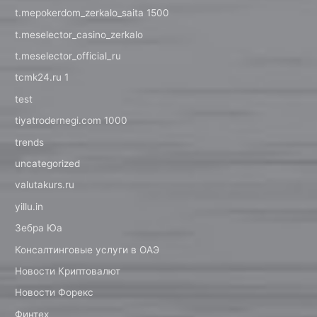
t.mepokerdom_zerkalo_saita 1500
t.meselector_casino_zerkalo
t.meselector_official_ru
tcmk24.ru 1
test
tiyatrodernegi.com 1000
trends
uncategorized
valutakurs.ru
yillu.in
Зебра Юа
Консалтинговые услуги в ОАЭ
Новости Криптовалют
Новости Форекс
Финтех